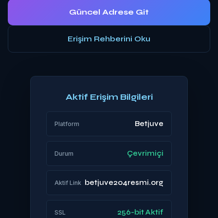
Güncel Adrese Git
Erişim Rehberini Oku
Aktif Erişim Bilgileri
Betjuve
Platform
Çevrimiçi
Durum
betjuve204resmi.org
Aktif Link
256-bit Aktif
SSL