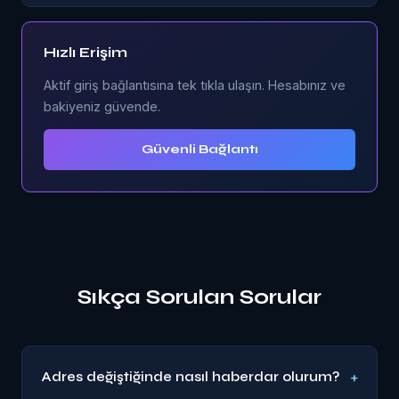
Hızlı Erişim
Aktif giriş bağlantısına tek tıkla ulaşın. Hesabınız ve
bakiyeniz güvende.
Güvenli Bağlantı
Sıkça Sorulan Sorular
Adres değiştiğinde nasıl haberdar olurum?