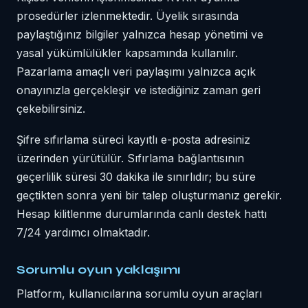
prosedürler izlenmektedir. Üyelik sırasında
paylaştığınız bilgiler yalnızca hesap yönetimi ve
yasal yükümlülükler kapsamında kullanılır.
Pazarlama amaçlı veri paylaşımı yalnızca açık
onayınızla gerçekleşir ve istediğiniz zaman geri
çekebilirsiniz.
Şifre sıfırlama süreci kayıtlı e-posta adresiniz
üzerinden yürütülür. Sıfırlama bağlantısının
geçerlilik süresi 30 dakika ile sınırlıdır; bu süre
geçtikten sonra yeni bir talep oluşturmanız gerekir.
Hesap kilitlenme durumlarında canlı destek hattı
7/24 yardımcı olmaktadır.
Sorumlu oyun yaklaşımı
Platform, kullanıcılarına sorumlu oyun araçları