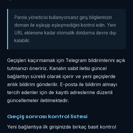
Parola yöneticisi kullanıyorsanız giriş bilgilerinizin
domain ile eşleşip eşleşmediğini kontrol edin. Yeni
URL eklenene kadar otomatik doldurma devre dışı
kalabilir.
Geçişleri kaçırmamak için Telegram bildirimlerini açık
tutmanızı öneririz. Kanalın sabit iletisi güncel
bağlantıyı sürekli olarak içerir ve yeni geçişlerde
anlık bildirim gönderilir. E-posta ile bildirim almayı
tercih edenler için de kayıtlı adreslerine düzenli
güncellemeler iletilmektedir.
Geçiş sonrası kontrol listesi
Yeni bağlantıya ilk girişinizde birkaç basit kontrol