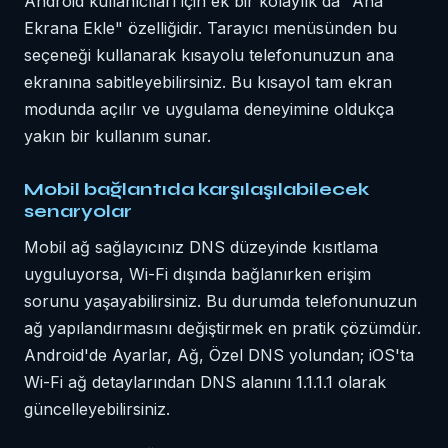
Android kullanıcıları için ek bir kolaylık da "Ana
Ekrana Ekle" özelliğidir. Tarayıcı menüsünden bu
seçeneği kullanarak kısayolu telefonunuzun ana
ekranına sabitleyebilirsiniz. Bu kısayol tam ekran
modunda açılır ve uygulama deneyimine oldukça
yakın bir kullanım sunar.
Mobil bağlantıda karşılaşılabilecek
senaryolar
Mobil ağ sağlayıcınız DNS düzeyinde kısıtlama
uyguluyorsa, Wi-Fi dışında bağlanırken erişim
sorunu yaşayabilirsiniz. Bu durumda telefonunuzun
ağ yapılandırmasını değiştirmek en pratik çözümdür.
Android'de Ayarlar, Ağ, Özel DNS yolundan; iOS'ta
Wi-Fi ağ detaylarından DNS alanını 1.1.1.1 olarak
güncelleyebilirsiniz.