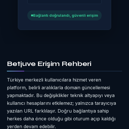
Bağlantı doğrulandı, güvenli erişim
Betjuve Erişim Rehberi
Türkiye merkezli kullanıcılara hizmet veren
platform, belirli aralıklarla domain güncellemesi
yapmaktadır. Bu değişiklikler teknik altyapıyı veya
kullanıcı hesaplarını etkilemez; yalnızca tarayıcıya
yazılan URL farklılaşır. Doğru bağlantıya sahip
herkes daha önce olduğu gibi oturum açıp kaldığı
yerden devam edebilir.