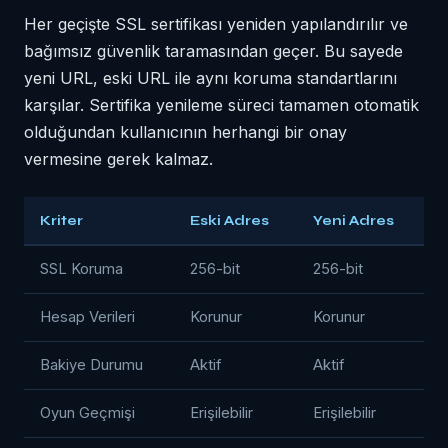
Her geçişte SSL sertifikası yeniden yapılandırılır ve
bağımsız güvenlik taramasından geçer. Bu sayede
yeni URL, eski URL ile aynı koruma standartlarını
karşılar. Sertifika yenileme süreci tamamen otomatik
olduğundan kullanıcının herhangi bir onay
vermesine gerek kalmaz.
Kriter
Eski Adres
Yeni Adres
SSL Koruma
256-bit
256-bit
Hesap Verileri
Korunur
Korunur
Bakiye Durumu
Aktif
Aktif
Oyun Geçmişi
Erişilebilir
Erişilebilir