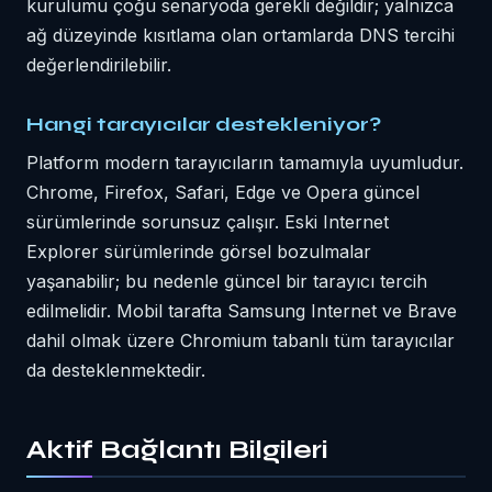
kurulumu çoğu senaryoda gerekli değildir; yalnızca
ağ düzeyinde kısıtlama olan ortamlarda DNS tercihi
değerlendirilebilir.
Hangi tarayıcılar destekleniyor?
Platform modern tarayıcıların tamamıyla uyumludur.
Chrome, Firefox, Safari, Edge ve Opera güncel
sürümlerinde sorunsuz çalışır. Eski Internet
Explorer sürümlerinde görsel bozulmalar
yaşanabilir; bu nedenle güncel bir tarayıcı tercih
edilmelidir. Mobil tarafta Samsung Internet ve Brave
dahil olmak üzere Chromium tabanlı tüm tarayıcılar
da desteklenmektedir.
Aktif Bağlantı Bilgileri