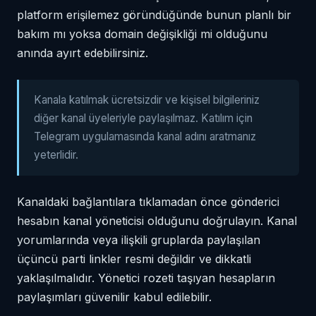
platform erişilemez göründüğünde bunun planlı bir
bakım mı yoksa domain değişikliği mi olduğunu
anında ayırt edebilirsiniz.
Kanala katılmak ücretsizdir ve kişisel bilgileriniz
diğer kanal üyeleriyle paylaşılmaz. Katılım için
Telegram uygulamasında kanal adını aratmanız
yeterlidir.
Kanaldaki bağlantılara tıklamadan önce gönderici
hesabın kanal yöneticisi olduğunu doğrulayın. Kanal
yorumlarında veya ilişkili gruplarda paylaşılan
üçüncü parti linkler resmi değildir ve dikkatli
yaklaşılmalıdır. Yönetici rozeti taşıyan hesapların
paylaşımları güvenilir kabul edilebilir.