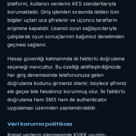
platform, kullanıcı verilerini AES standartlarıyla
korumaktadır. Giriş işlemleri sırasında iletilen tüm
bilgiler uçtan uca şifrelenir ve üçüncü tarafların
erişimine kapalıdır. Lisanslı oyun sağlayıcılarıyla
çalışılarak oyun sonuçlarının bağımsız denetimden
geçmesi sağlanır.
Hesap güvenliği katmanında iki faktörlü doğrulama
seçeneği mevcuttur. Bu özelliği aktifleştirdiğinizde
her giriş denemesinde telefonunuza gelen
doğrulama kodunu girmeniz istenir; böylece şifreniz
ele geçse bile hesabınız korunmuş olur. İki faktörlü
doğrulama hem SMS hem de authenticator
uygulaması üzerinden yapılandırılabilir.
Veri koruma politikası
Kişisel verilerin işlenmesinde KVKK uyumlu