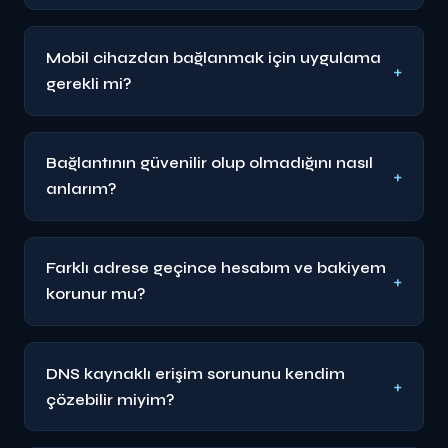
Telegram kanalını takip ederek anlık bildirimlerle yeni
bağlantı bilgisine ulaşabilirsiniz. Kanalda sabitlenen
Mobil cihazdan bağlanmak için uygulama
mesaj daima en güncel linki gösterir.
gerekli mi?
Hayır, platform mobil tarayıcı üzerinden tam işlevli
çalışmaktadır. Android kullanıcıları ana ekrana kısayol
Bağlantının güvenilir olup olmadığını nasıl
ekleyerek uygulama benzeri deneyim elde edebilir.
anlarım?
SSL kilit simgesinin tarayıcınızda aktif olduğunu
kontrol edin ve URL yapısının resmi formatla
Farklı adrese geçince hesabım ve bakiyem
uyuştuğunu doğrulayın. Güvenilir linklere yalnızca
korunur mu?
resmi kanal veya bu rehber üzerinden ulaşmanız
önerilir.
Değişiklik yalnızca domain seviyesinde gerçekleşir.
Hesap bilgileriniz, bakiyeniz ve geçmiş işlemleriniz
DNS kaynaklı erişim sorununu kendim
aynen korunur. Mevcut kullanıcı adı ve şifrenizle
çözebilir miyim?
oturum açmanız yeterlidir.
Evet, cihazınızın DNS ayarlarını 1.1.1.1 veya 8.8.8.8 gibi