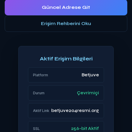
Güncel Adrese Git
Erişim Rehberini Oku
Aktif Erişim Bilgileri
Betjuve
Platform
Çevrimiçi
Durum
betjuve204resmi.org
Aktif Link
256-bit Aktif
SSL