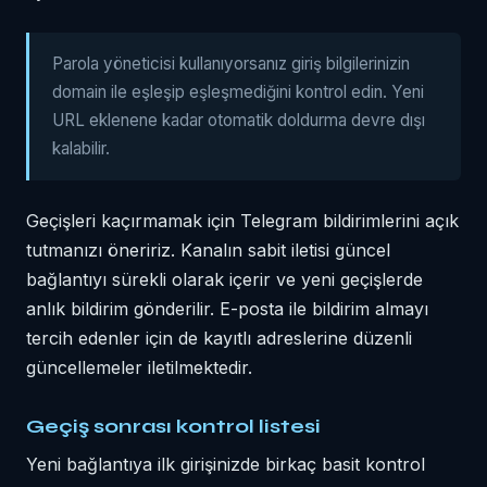
Parola yöneticisi kullanıyorsanız giriş bilgilerinizin
domain ile eşleşip eşleşmediğini kontrol edin. Yeni
URL eklenene kadar otomatik doldurma devre dışı
kalabilir.
Geçişleri kaçırmamak için Telegram bildirimlerini açık
tutmanızı öneririz. Kanalın sabit iletisi güncel
bağlantıyı sürekli olarak içerir ve yeni geçişlerde
anlık bildirim gönderilir. E-posta ile bildirim almayı
tercih edenler için de kayıtlı adreslerine düzenli
güncellemeler iletilmektedir.
Geçiş sonrası kontrol listesi
Yeni bağlantıya ilk girişinizde birkaç basit kontrol