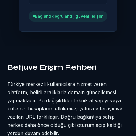
Bağlantı doğrulandı, güvenli erişim
Betjuve Erişim Rehberi
Türkiye merkezli kullanıcılara hizmet veren
platform, belirli aralıklarla domain güncellemesi
yapmaktadır. Bu değişiklikler teknik altyapıyı veya
kullanıcı hesaplarını etkilemez; yalnızca tarayıcıya
yazılan URL farklılaşır. Doğru bağlantıya sahip
herkes daha önce olduğu gibi oturum açıp kaldığı
yerden devam edebilir.