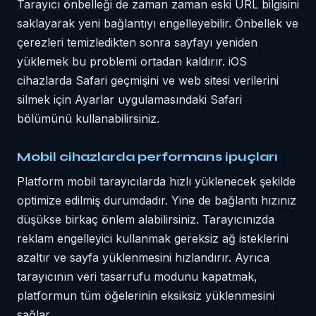
Tarayıcı önbelleği de zaman zaman eski URL bilgisini
saklayarak yeni bağlantıyı engelleyebilir. Önbellek ve
çerezleri temizledikten sonra sayfayı yeniden
yüklemek bu problemi ortadan kaldırır. iOS
cihazlarda Safari geçmişini ve web sitesi verilerini
silmek için Ayarlar uygulamasındaki Safari
bölümünü kullanabilirsiniz.
Mobil cihazlarda performans ipuçları
Platform mobil tarayıcılarda hızlı yüklenecek şekilde
optimize edilmiş durumdadır. Yine de bağlantı hızınız
düşükse birkaç önlem alabilirsiniz. Tarayıcınızda
reklam engelleyici kullanmak gereksiz ağ isteklerini
azaltır ve sayfa yüklenmesini hızlandırır. Ayrıca
tarayıcının veri tasarrufu modunu kapatmak,
platformun tüm öğelerinin eksiksiz yüklenmesini
sağlar.