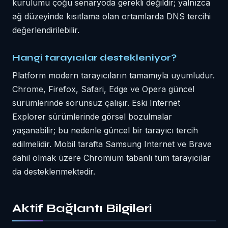
kurulumu çoğu senaryoda gerekli değildir; yalnızca
ağ düzeyinde kısıtlama olan ortamlarda DNS tercihi
değerlendirilebilir.
Hangi tarayıcılar destekleniyor?
Platform modern tarayıcıların tamamıyla uyumludur.
Chrome, Firefox, Safari, Edge ve Opera güncel
sürümlerinde sorunsuz çalışır. Eski Internet
Explorer sürümlerinde görsel bozulmalar
yaşanabilir; bu nedenle güncel bir tarayıcı tercih
edilmelidir. Mobil tarafta Samsung Internet ve Brave
dahil olmak üzere Chromium tabanlı tüm tarayıcılar
da desteklenmektedir.
Aktif Bağlantı Bilgileri