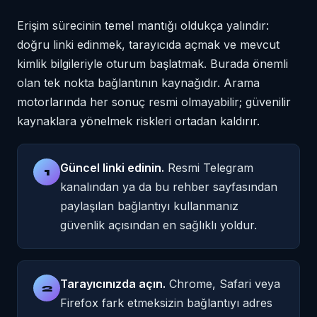
Erişim sürecinin temel mantığı oldukça yalındır:
doğru linki edinmek, tarayıcıda açmak ve mevcut
kimlik bilgileriyle oturum başlatmak. Burada önemli
olan tek nokta bağlantının kaynağıdır. Arama
motorlarında her sonuç resmi olmayabilir; güvenilir
kaynaklara yönelmek riskleri ortadan kaldırır.
Güncel linki edinin.
Resmi Telegram
1
kanalından ya da bu rehber sayfasından
paylaşılan bağlantıyı kullanmanız
güvenlik açısından en sağlıklı yoldur.
Tarayıcınızda açın.
Chrome, Safari veya
2
Firefox fark etmeksizin bağlantıyı adres