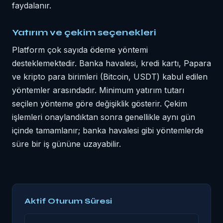
faydalanır.
Yatırım ve çekim seçenekleri
Platform çok sayıda ödeme yöntemi
desteklemektedir. Banka havalesi, kredi kartı, Papara
ve kripto para birimleri (Bitcoin, USDT) kabul edilen
yöntemler arasındadır. Minimum yatırım tutarı
seçilen yönteme göre değişiklik gösterir. Çekim
işlemleri onaylandıktan sonra genellikle aynı gün
içinde tamamlanır; banka havalesi gibi yöntemlerde
süre bir iş gününe uzayabilir.
Aktif Oturum Süresi