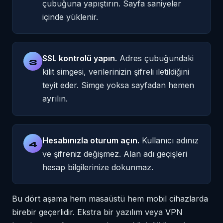
çubuğuna yapıştırın. Sayfa saniyeler
içinde yüklenir.
SSL kontrolü yapın.
Adres çubuğundaki
3
kilit simgesi, verilerinizin şifreli iletildiğini
teyit eder. Simge yoksa sayfadan hemen
ayrılın.
Hesabınızla oturum açın.
Kullanıcı adınız
4
ve şifreniz değişmez. Alan adı geçişleri
hesap bilgilerinize dokunmaz.
Bu dört aşama hem masaüstü hem mobil cihazlarda
birebir geçerlidir. Ekstra bir yazılım veya VPN