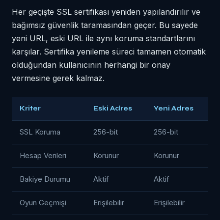
Her geçişte SSL sertifikası yeniden yapılandırılır ve
bağımsız güvenlik taramasından geçer. Bu sayede
yeni URL, eski URL ile aynı koruma standartlarını
karşılar. Sertifika yenileme süreci tamamen otomatik
olduğundan kullanıcının herhangi bir onay
vermesine gerek kalmaz.
Kriter
Eski Adres
Yeni Adres
SSL Koruma
256-bit
256-bit
Hesap Verileri
Korunur
Korunur
Bakiye Durumu
Aktif
Aktif
Oyun Geçmişi
Erişilebilir
Erişilebilir