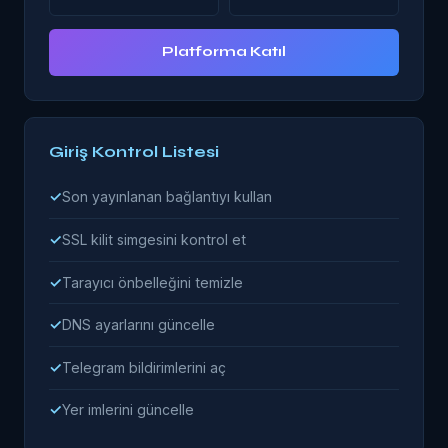
Platforma Katıl
Giriş Kontrol Listesi
Son yayınlanan bağlantıyı kullan
SSL kilit simgesini kontrol et
Tarayıcı önbelleğini temizle
DNS ayarlarını güncelle
Telegram bildirimlerini aç
Yer imlerini güncelle