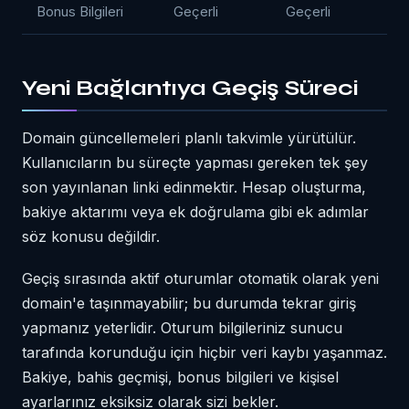
Bonus Bilgileri
Geçerli
Geçerli
Yeni Bağlantıya Geçiş Süreci
Domain güncellemeleri planlı takvimle yürütülür.
Kullanıcıların bu süreçte yapması gereken tek şey
son yayınlanan linki edinmektir. Hesap oluşturma,
bakiye aktarımı veya ek doğrulama gibi ek adımlar
söz konusu değildir.
Geçiş sırasında aktif oturumlar otomatik olarak yeni
domain'e taşınmayabilir; bu durumda tekrar giriş
yapmanız yeterlidir. Oturum bilgileriniz sunucu
tarafında korunduğu için hiçbir veri kaybı yaşanmaz.
Bakiye, bahis geçmişi, bonus bilgileri ve kişisel
ayarlarınız eksiksiz olarak sizi bekler.