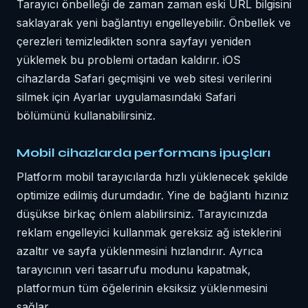
Tarayıcı önbelleği de zaman zaman eski URL bilgisini
saklayarak yeni bağlantıyı engelleyebilir. Önbellek ve
çerezleri temizledikten sonra sayfayı yeniden
yüklemek bu problemi ortadan kaldırır. iOS
cihazlarda Safari geçmişini ve web sitesi verilerini
silmek için Ayarlar uygulamasındaki Safari
bölümünü kullanabilirsiniz.
Mobil cihazlarda performans ipuçları
Platform mobil tarayıcılarda hızlı yüklenecek şekilde
optimize edilmiş durumdadır. Yine de bağlantı hızınız
düşükse birkaç önlem alabilirsiniz. Tarayıcınızda
reklam engelleyici kullanmak gereksiz ağ isteklerini
azaltır ve sayfa yüklenmesini hızlandırır. Ayrıca
tarayıcının veri tasarrufu modunu kapatmak,
platformun tüm öğelerinin eksiksiz yüklenmesini
sağlar.