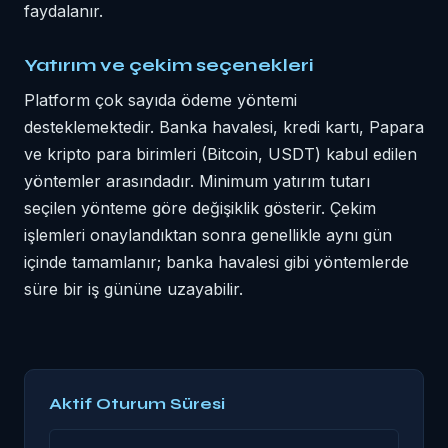
faydalanır.
Yatırım ve çekim seçenekleri
Platform çok sayıda ödeme yöntemi
desteklemektedir. Banka havalesi, kredi kartı, Papara
ve kripto para birimleri (Bitcoin, USDT) kabul edilen
yöntemler arasındadır. Minimum yatırım tutarı
seçilen yönteme göre değişiklik gösterir. Çekim
işlemleri onaylandıktan sonra genellikle aynı gün
içinde tamamlanır; banka havalesi gibi yöntemlerde
süre bir iş gününe uzayabilir.
Aktif Oturum Süresi