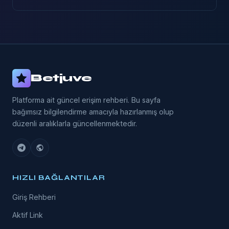
Betjuve
Platforma ait güncel erişim rehberi. Bu sayfa
bağımsız bilgilendirme amacıyla hazırlanmış olup
düzenli aralıklarla güncellenmektedir.
HIZLI BAĞLANTILAR
Giriş Rehberi
Aktif Link