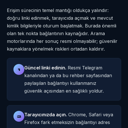
Erişim sürecinin temel mantığı oldukça yalındır:
doğru linki edinmek, tarayıcıda açmak ve mevcut
kimlik bilgileriyle oturum başlatmak. Burada önemli
olan tek nokta bağlantının kaynağıdır. Arama
motorlarında her sonuç resmi olmayabilir; güvenilir
kaynaklara yönelmek riskleri ortadan kaldırır.
Güncel linki edinin.
Resmi Telegram
1
kanalından ya da bu rehber sayfasından
paylaşılan bağlantıyı kullanmanız
güvenlik açısından en sağlıklı yoldur.
Tarayıcınızda açın.
Chrome, Safari veya
2
Firefox fark etmeksizin bağlantıyı adres