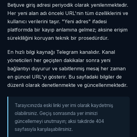
Betjuve giriş adresi periyodik olarak yenilenmektedir.
Her yeni alan adı önceki URL'nin tüm özelliklerini ve
kullanıcı verilerini taşır. "Yeni adres" ifadesi
platformda bir kayıp anlamına gelmez; aksine erişim
sürekliliğini koruyan teknik bir prosedürdür.
En hızlı bilgi kaynağı Telegram kanalıdır. Kanal
yöneticileri her geçişten dakikalar sonra yeni
bağlantıyı duyurur ve sabitlenmiş mesaj her zaman
en güncel URL'yi gösterir. Bu sayfadaki bilgiler de
düzenli olarak denetlenmekte ve güncellenmektedir.
Tarayıcınızda eski linki yer imi olarak kaydetmiş
olabilirsiniz. Geçiş sonrasında yer iminizi
güncellemeyi unutmayın; aksi takdirde 404
sayfasıyla karşılaşabilirsiniz.