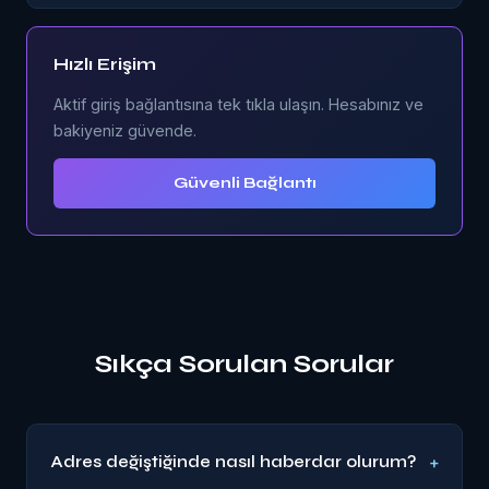
Hızlı Erişim
Aktif giriş bağlantısına tek tıkla ulaşın. Hesabınız ve
bakiyeniz güvende.
Güvenli Bağlantı
Sıkça Sorulan Sorular
Adres değiştiğinde nasıl haberdar olurum?