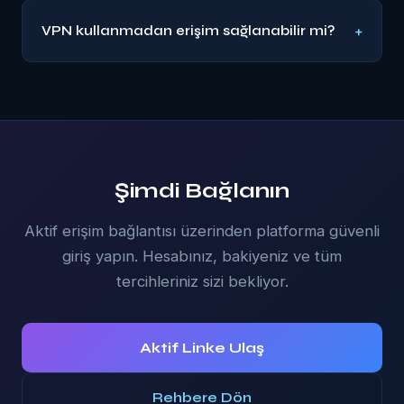
açık sunuculara yönlendirerek çoğu erişim engelini
VPN kullanmadan erişim sağlanabilir mi?
aşabilirsiniz. İşlem kısa sürede sonuçlanır.
Platform düzenli aralıklarla taşındığı için son link
bilgisine sahipseniz çoğu durumda VPN gerekmez.
Belirli ağ kısıtlamalarında DNS değişikliği ek bir
seçenek olarak değerlendirilebilir.
Şimdi Bağlanın
Aktif erişim bağlantısı üzerinden platforma güvenli
giriş yapın. Hesabınız, bakiyeniz ve tüm
tercihleriniz sizi bekliyor.
Aktif Linke Ulaş
Rehbere Dön