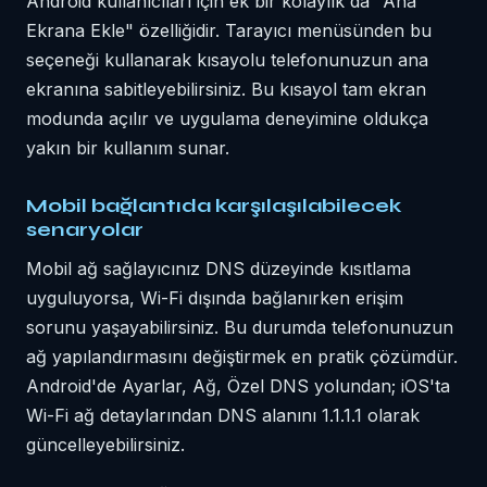
Android kullanıcıları için ek bir kolaylık da "Ana
Ekrana Ekle" özelliğidir. Tarayıcı menüsünden bu
seçeneği kullanarak kısayolu telefonunuzun ana
ekranına sabitleyebilirsiniz. Bu kısayol tam ekran
modunda açılır ve uygulama deneyimine oldukça
yakın bir kullanım sunar.
Mobil bağlantıda karşılaşılabilecek
senaryolar
Mobil ağ sağlayıcınız DNS düzeyinde kısıtlama
uyguluyorsa, Wi-Fi dışında bağlanırken erişim
sorunu yaşayabilirsiniz. Bu durumda telefonunuzun
ağ yapılandırmasını değiştirmek en pratik çözümdür.
Android'de Ayarlar, Ağ, Özel DNS yolundan; iOS'ta
Wi-Fi ağ detaylarından DNS alanını 1.1.1.1 olarak
güncelleyebilirsiniz.