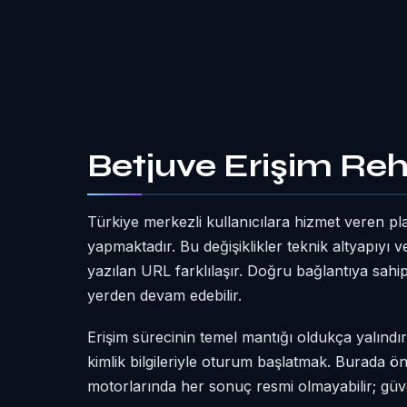
Betjuve Erişim Reh
Türkiye merkezli kullanıcılara hizmet veren pla
yapmaktadır. Bu değişiklikler teknik altyapıyı v
yazılan URL farklılaşır. Doğru bağlantıya sah
yerden devam edebilir.
Erişim sürecinin temel mantığı oldukça yalındı
kimlik bilgileriyle oturum başlatmak. Burada ö
motorlarında her sonuç resmi olmayabilir; güve