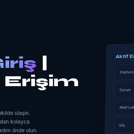
Aktif E
iriş
|
Platfor
 Erişim
Durum
Aktif Lin
kilde ulaşın.
ardan kolayca
SSL
 adım önde olun.