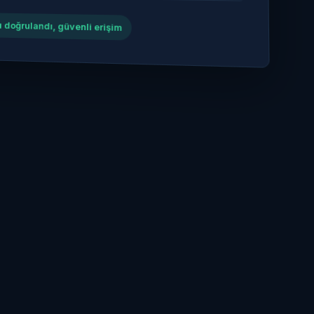
ı doğrulandı, güvenli erişim