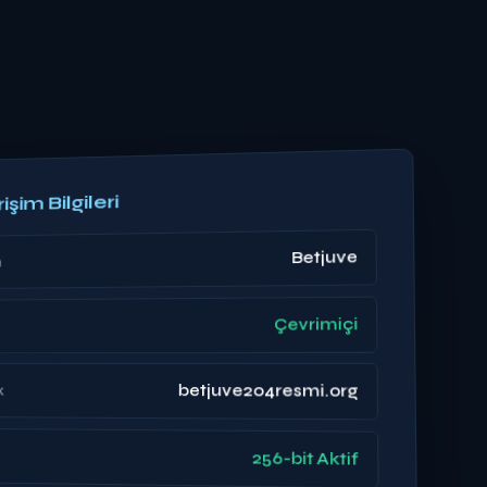
rişim Bilgileri
Betjuve
m
Çevrimiçi
betjuve204resmi.org
k
256-bit Aktif