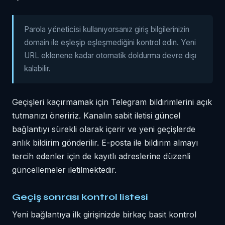
Parola yöneticisi kullanıyorsanız giriş bilgilerinizin
domain ile eşleşip eşleşmediğini kontrol edin. Yeni
URL eklenene kadar otomatik doldurma devre dışı
kalabilir.
Geçişleri kaçırmamak için Telegram bildirimlerini açık
tutmanızı öneririz. Kanalın sabit iletisi güncel
bağlantıyı sürekli olarak içerir ve yeni geçişlerde
anlık bildirim gönderilir. E-posta ile bildirim almayı
tercih edenler için de kayıtlı adreslerine düzenli
güncellemeler iletilmektedir.
Geçiş sonrası kontrol listesi
Yeni bağlantıya ilk girişinizde birkaç basit kontrol