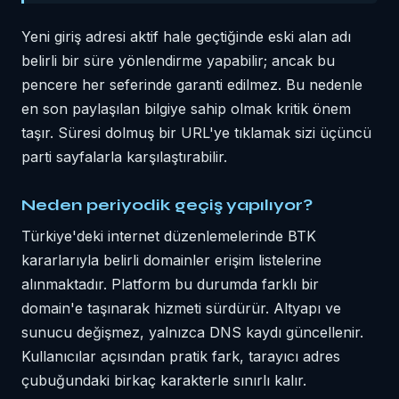
Yeni giriş adresi aktif hale geçtiğinde eski alan adı
belirli bir süre yönlendirme yapabilir; ancak bu
pencere her seferinde garanti edilmez. Bu nedenle
en son paylaşılan bilgiye sahip olmak kritik önem
taşır. Süresi dolmuş bir URL'ye tıklamak sizi üçüncü
parti sayfalarla karşılaştırabilir.
Neden periyodik geçiş yapılıyor?
Türkiye'deki internet düzenlemelerinde BTK
kararlarıyla belirli domainler erişim listelerine
alınmaktadır. Platform bu durumda farklı bir
domain'e taşınarak hizmeti sürdürür. Altyapı ve
sunucu değişmez, yalnızca DNS kaydı güncellenir.
Kullanıcılar açısından pratik fark, tarayıcı adres
çubuğundaki birkaç karakterle sınırlı kalır.