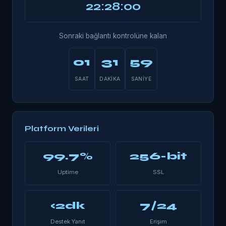
22:28:01
Sonraki bağlantı kontrolüne kalan
01
31
58
SAAT
DAKIKA
SANIYE
Platform Verileri
99.7%
256-bit
Uptime
SSL
<2dk
7/24
Destek Yanıt
Erişim