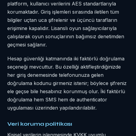
platform, kullanıcı verilerini AES standartlarıyla
korumaktadır. Giriş işlemleri sırasında iletilen tüm
bilgiler uçtan uca şifrelenir ve üçüncü tarafların
erişimine kapalıdır. Lisanslı oyun sağlayıcılarıyla
çalışılarak oyun sonuçlarının bağımsız denetimden
geçmesi sağlanır.
Hesap güvenliği katmanında iki faktörlü doğrulama
seçeneği mevcuttur. Bu özelliği aktifleştirdiğinizde
her giriş denemesinde telefonunuza gelen
doğrulama kodunu girmeniz istenir; böylece şifreniz
ele geçse bile hesabınız korunmuş olur. İki faktörlü
doğrulama hem SMS hem de authenticator
uygulaması üzerinden yapılandırılabilir.
Veri koruma politikası
Kişisel verilerin işlenmesinde KVKK uyumlu