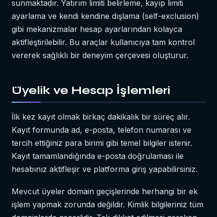
sunmaktadır. Yatırım limiti belirleme, kayıp limiti
ayarlama ve kendi kendine dışlama (self-exclusion)
gibi mekanizmalar hesap ayarlarından kolayca
aktifleştirilebilir. Bu araçlar kullanıcıya tam kontrol
vererek sağlıklı bir deneyim çerçevesi oluşturur.
Üyelik ve Hesap İşlemleri
İlk kez kayıt olmak birkaç dakikalık bir süreç alır.
Kayıt formunda ad, e-posta, telefon numarası ve
tercih ettiğiniz para birimi gibi temel bilgiler istenir.
Kayıt tamamlandığında e-posta doğrulaması ile
hesabınız aktifleşir ve platforma giriş yapabilirsiniz.
Mevcut üyeler domain geçişlerinde herhangi bir ek
işlem yapmak zorunda değildir. Kimlik bilgileriniz tüm