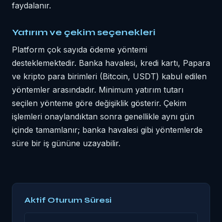
faydalanır.
Yatırım ve çekim seçenekleri
Platform çok sayıda ödeme yöntemi
desteklemektedir. Banka havalesi, kredi kartı, Papara
ve kripto para birimleri (Bitcoin, USDT) kabul edilen
yöntemler arasındadır. Minimum yatırım tutarı
seçilen yönteme göre değişiklik gösterir. Çekim
işlemleri onaylandıktan sonra genellikle aynı gün
içinde tamamlanır; banka havalesi gibi yöntemlerde
süre bir iş gününe uzayabilir.
Aktif Oturum Süresi