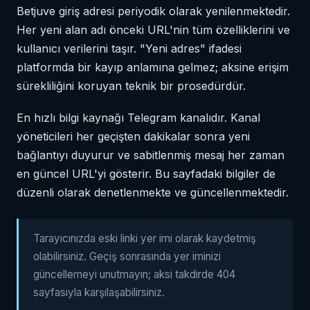
Betjuve giriş adresi periyodik olarak yenilenmektedir.
Her yeni alan adı önceki URL'nin tüm özelliklerini ve
kullanıcı verilerini taşır. "Yeni adres" ifadesi
platformda bir kayıp anlamına gelmez; aksine erişim
sürekliliğini koruyan teknik bir prosedürdür.
En hızlı bilgi kaynağı Telegram kanalıdır. Kanal
yöneticileri her geçişten dakikalar sonra yeni
bağlantıyı duyurur ve sabitlenmiş mesaj her zaman
en güncel URL'yi gösterir. Bu sayfadaki bilgiler de
düzenli olarak denetlenmekte ve güncellenmektedir.
Tarayıcınızda eski linki yer imi olarak kaydetmiş
olabilirsiniz. Geçiş sonrasında yer iminizi
güncellemeyi unutmayın; aksi takdirde 404
sayfasıyla karşılaşabilirsiniz.