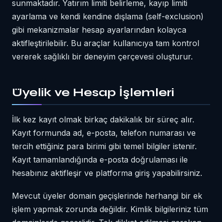
sunmaktadır. Yatırım limiti belirleme, kayıp limiti
ayarlama ve kendi kendine dışlama (self-exclusion)
gibi mekanizmalar hesap ayarlarından kolayca
aktifleştirilebilir. Bu araçlar kullanıcıya tam kontrol
vererek sağlıklı bir deneyim çerçevesi oluşturur.
Üyelik ve Hesap İşlemleri
İlk kez kayıt olmak birkaç dakikalık bir süreç alır.
Kayıt formunda ad, e-posta, telefon numarası ve
tercih ettiğiniz para birimi gibi temel bilgiler istenir.
Kayıt tamamlandığında e-posta doğrulaması ile
hesabınız aktifleşir ve platforma giriş yapabilirsiniz.
Mevcut üyeler domain geçişlerinde herhangi bir ek
işlem yapmak zorunda değildir. Kimlik bilgileriniz tüm