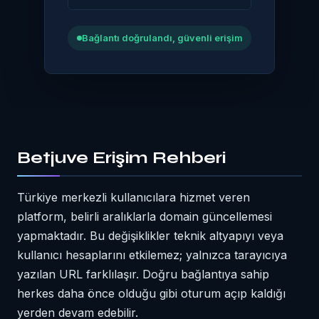
Bağlantı doğrulandı, güvenli erişim
Betjuve Erişim Rehberi
Türkiye merkezli kullanıcılara hizmet veren
platform, belirli aralıklarla domain güncellemesi
yapmaktadır. Bu değişiklikler teknik altyapıyı veya
kullanıcı hesaplarını etkilemez; yalnızca tarayıcıya
yazılan URL farklılaşır. Doğru bağlantıya sahip
herkes daha önce olduğu gibi oturum açıp kaldığı
yerden devam edebilir.