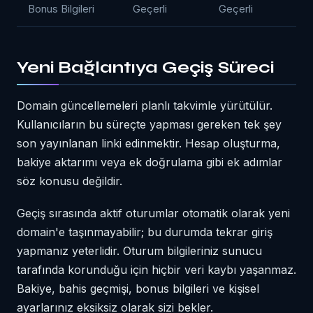
Bonus Bilgileri
Geçerli
Geçerli
Yeni Bağlantıya Geçiş Süreci
Domain güncellemeleri planlı takvimle yürütülür.
Kullanıcıların bu süreçte yapması gereken tek şey
son yayınlanan linki edinmektir. Hesap oluşturma,
bakiye aktarımı veya ek doğrulama gibi ek adımlar
söz konusu değildir.
Geçiş sırasında aktif oturumlar otomatik olarak yeni
domain'e taşınmayabilir; bu durumda tekrar giriş
yapmanız yeterlidir. Oturum bilgileriniz sunucu
tarafında korunduğu için hiçbir veri kaybı yaşanmaz.
Bakiye, bahis geçmişi, bonus bilgileri ve kişisel
ayarlarınız eksiksiz olarak sizi bekler.