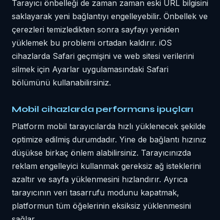
Tarayıcı önbelleği de zaman zaman eski URL bilgisini
saklayarak yeni bağlantıyı engelleyebilir. Önbellek ve
çerezleri temizledikten sonra sayfayı yeniden
yüklemek bu problemi ortadan kaldırır. iOS
cihazlarda Safari geçmişini ve web sitesi verilerini
silmek için Ayarlar uygulamasındaki Safari
bölümünü kullanabilirsiniz.
Mobil cihazlarda performans ipuçları
Platform mobil tarayıcılarda hızlı yüklenecek şekilde
optimize edilmiş durumdadır. Yine de bağlantı hızınız
düşükse birkaç önlem alabilirsiniz. Tarayıcınızda
reklam engelleyici kullanmak gereksiz ağ isteklerini
azaltır ve sayfa yüklenmesini hızlandırır. Ayrıca
tarayıcının veri tasarrufu modunu kapatmak,
platformun tüm öğelerinin eksiksiz yüklenmesini
sağlar.