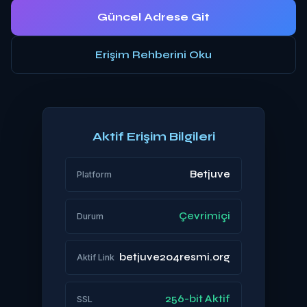
Güncel Adrese Git
Erişim Rehberini Oku
Aktif Erişim Bilgileri
Betjuve
Platform
Çevrimiçi
Durum
betjuve204resmi.org
Aktif Link
256-bit Aktif
SSL