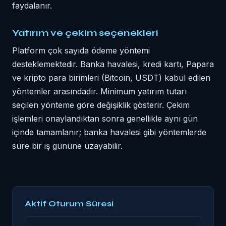
faydalanır.
Yatırım ve çekim seçenekleri
Platform çok sayıda ödeme yöntemi
desteklemektedir. Banka havalesi, kredi kartı, Papara
ve kripto para birimleri (Bitcoin, USDT) kabul edilen
yöntemler arasındadır. Minimum yatırım tutarı
seçilen yönteme göre değişiklik gösterir. Çekim
işlemleri onaylandıktan sonra genellikle aynı gün
içinde tamamlanır; banka havalesi gibi yöntemlerde
süre bir iş gününe uzayabilir.
Aktif Oturum Süresi