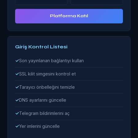
Platforma Katıl
Giriş Kontrol Listesi
Son yayınlanan bağlantıyı kullan
SSL kilit simgesini kontrol et
Tarayıcı önbelleğini temizle
DNS ayarlarını güncelle
Telegram bildirimlerini aç
Yer imlerini güncelle