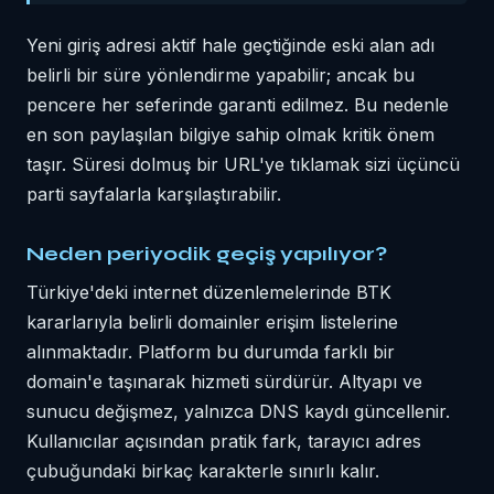
Yeni giriş adresi aktif hale geçtiğinde eski alan adı
belirli bir süre yönlendirme yapabilir; ancak bu
pencere her seferinde garanti edilmez. Bu nedenle
en son paylaşılan bilgiye sahip olmak kritik önem
taşır. Süresi dolmuş bir URL'ye tıklamak sizi üçüncü
parti sayfalarla karşılaştırabilir.
Neden periyodik geçiş yapılıyor?
Türkiye'deki internet düzenlemelerinde BTK
kararlarıyla belirli domainler erişim listelerine
alınmaktadır. Platform bu durumda farklı bir
domain'e taşınarak hizmeti sürdürür. Altyapı ve
sunucu değişmez, yalnızca DNS kaydı güncellenir.
Kullanıcılar açısından pratik fark, tarayıcı adres
çubuğundaki birkaç karakterle sınırlı kalır.