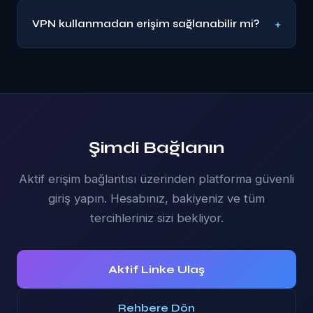
açık sunuculara yönlendirerek çoğu erişim engelini
VPN kullanmadan erişim sağlanabilir mi?
aşabilirsiniz. İşlem kısa sürede sonuçlanır.
Platform düzenli aralıklarla taşındığı için son link
bilgisine sahipseniz çoğu durumda VPN gerekmez.
Belirli ağ kısıtlamalarında DNS değişikliği ek bir
seçenek olarak değerlendirilebilir.
Şimdi Bağlanın
Aktif erişim bağlantısı üzerinden platforma güvenli
giriş yapın. Hesabınız, bakiyeniz ve tüm
tercihleriniz sizi bekliyor.
Aktif Linke Ulaş
Rehbere Dön