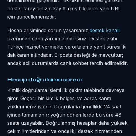
domainlerde geçerlidir. Tek dikkat edilmesi gereken
nokta, tarayıcınızın kayıtlı giriş bilgilerini yeni URL
için güncellemenizdir.
Hesap erişiminde sorun yaşarsanız
destek kanalı
üzerinden canlı yardım alabilirsiniz. Destek ekibi
Türkçe hizmet vermekte ve ortalama yanıt süresi iki
dakikanın altındadır. E-posta desteği de mevcuttur;
ancak acil durumlarda canlı sohbet tercih edilmelidir.
Hesap doğrulama süreci
Kimlik doğrulama işlemi ilk çekim talebinde devreye
girer. Geçerli bir kimlik belgesi ve adres kanıtı
yüklenmeniz istenir. Doğrulama genellikle 24 saat
içinde tamamlanır; yoğun dönemlerde bu süre 48
saate uzayabilir. Doğrulanmış hesaplar daha yüksek
çekim limitlerinden ve öncelikli destek hizmetinden