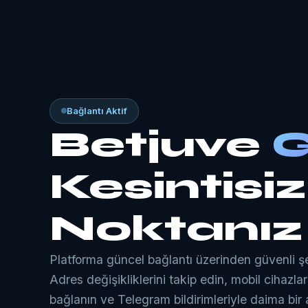
Bağlantı Aktif
Betjuve
G
Kesintisiz
Noktanız
Platforma güncel bağlantı üzerinden güvenli şe
Adres değişikliklerini takip edin, mobil cihazl
bağlanın ve Telegram bildirimleriyle daima bir