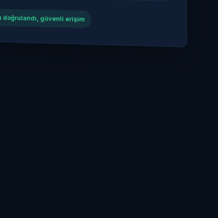
ı doğrulandı, güvenli erişim