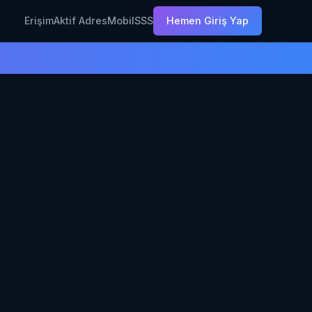
Erişim
Aktif Adres
Mobil
SSS
Hemen Giriş Yap