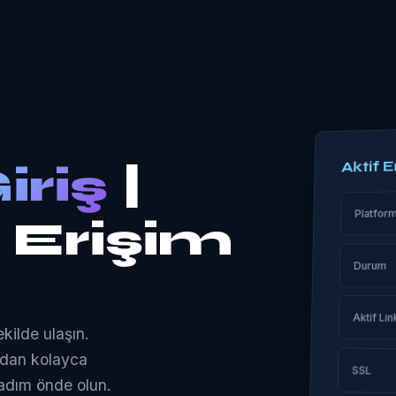
Aktif E
iriş
|
Platfor
 Erişim
Durum
Aktif Lin
kilde ulaşın.
ardan kolayca
SSL
 adım önde olun.