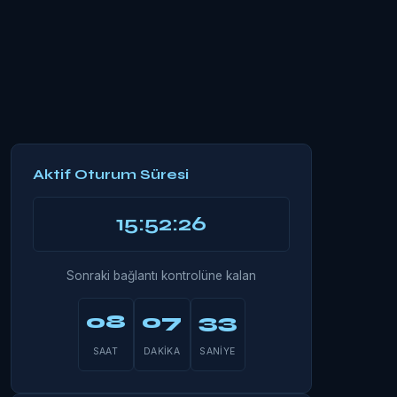
Aktif Oturum Süresi
15:52:27
Sonraki bağlantı kontrolüne kalan
08
07
32
SAAT
DAKIKA
SANIYE