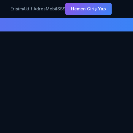
Erişim
Aktif Adres
Mobil
SSS
Hemen Giriş Yap