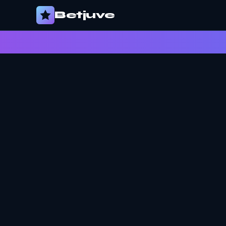
Betjuve