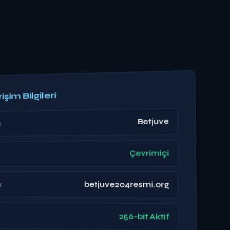
rişim Bilgileri
Betjuve
m
Çevrimiçi
betjuve204resmi.org
k
256-bit Aktif