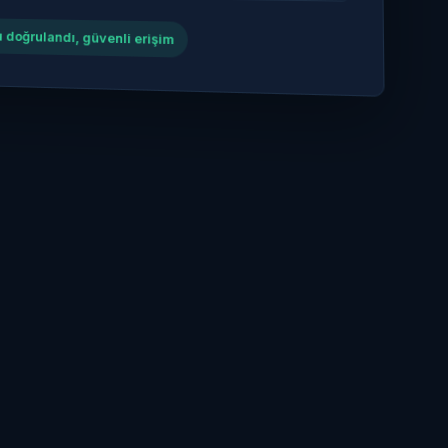
ı doğrulandı, güvenli erişim