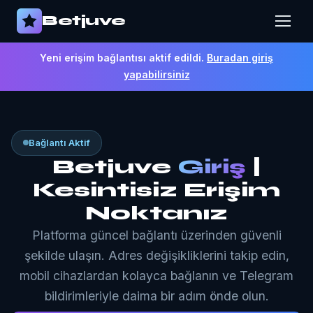
Betjuve
Yeni erişim bağlantısı aktif edildi.
Buradan giriş
yapabilirsiniz
Bağlantı Aktif
Betjuve
Giriş
|
Kesintisiz Erişim
Noktanız
Platforma güncel bağlantı üzerinden güvenli
şekilde ulaşın. Adres değişikliklerini takip edin,
mobil cihazlardan kolayca bağlanın ve Telegram
bildirimleriyle daima bir adım önde olun.