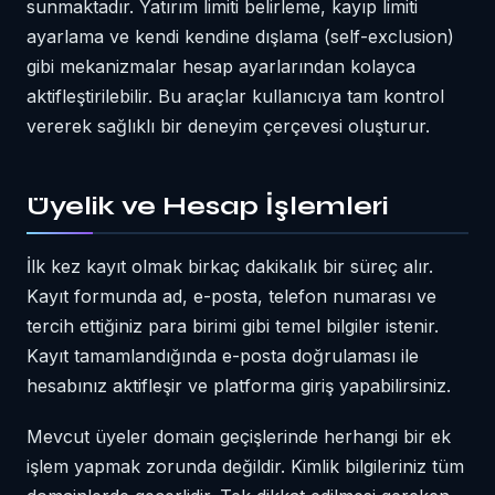
sunmaktadır. Yatırım limiti belirleme, kayıp limiti
ayarlama ve kendi kendine dışlama (self-exclusion)
gibi mekanizmalar hesap ayarlarından kolayca
aktifleştirilebilir. Bu araçlar kullanıcıya tam kontrol
vererek sağlıklı bir deneyim çerçevesi oluşturur.
Üyelik ve Hesap İşlemleri
İlk kez kayıt olmak birkaç dakikalık bir süreç alır.
Kayıt formunda ad, e-posta, telefon numarası ve
tercih ettiğiniz para birimi gibi temel bilgiler istenir.
Kayıt tamamlandığında e-posta doğrulaması ile
hesabınız aktifleşir ve platforma giriş yapabilirsiniz.
Mevcut üyeler domain geçişlerinde herhangi bir ek
işlem yapmak zorunda değildir. Kimlik bilgileriniz tüm