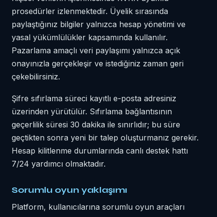
prosedürler izlenmektedir. Üyelik sırasında
paylaştığınız bilgiler yalnızca hesap yönetimi ve
yasal yükümlülükler kapsamında kullanılır.
Pazarlama amaçlı veri paylaşımı yalnızca açık
onayınızla gerçekleşir ve istediğiniz zaman geri
çekebilirsiniz.
Şifre sıfırlama süreci kayıtlı e-posta adresiniz
üzerinden yürütülür. Sıfırlama bağlantısının
geçerlilik süresi 30 dakika ile sınırlıdır; bu süre
geçtikten sonra yeni bir talep oluşturmanız gerekir.
Hesap kilitlenme durumlarında canlı destek hattı
7/24 yardımcı olmaktadır.
Sorumlu oyun yaklaşımı
Platform, kullanıcılarına sorumlu oyun araçları