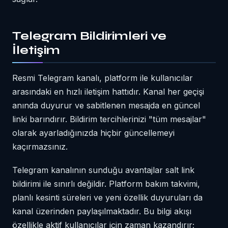
Telegram Bildirimleri ve
İletişim
Resmi Telegram kanalı, platform ile kullanıcılar
arasındaki en hızlı iletişim hattıdır. Kanal her geçişi
anında duyurur ve sabitlenen mesajda en güncel
linki barındırır. Bildirim tercihlerinizi "tüm mesajlar"
olarak ayarladığınızda hiçbir güncellemeyi
kaçırmazsınız.
Telegram kanalının sunduğu avantajlar salt link
bildirimi ile sınırlı değildir. Platform bakım takvimi,
planlı kesinti süreleri ve yeni özellik duyuruları da
kanal üzerinden paylaşılmaktadır. Bu bilgi akışı
özellikle aktif kullanıcılar için zaman kazandırır;