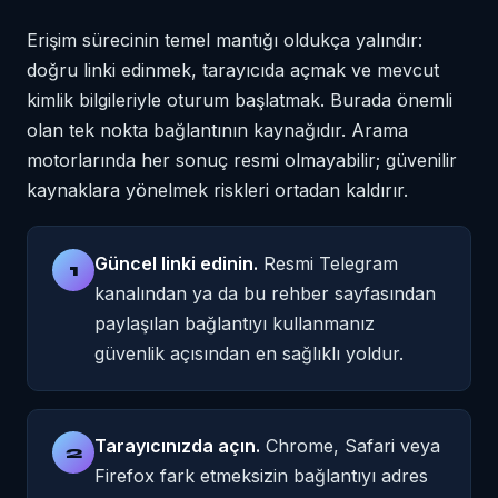
Erişim sürecinin temel mantığı oldukça yalındır:
doğru linki edinmek, tarayıcıda açmak ve mevcut
kimlik bilgileriyle oturum başlatmak. Burada önemli
olan tek nokta bağlantının kaynağıdır. Arama
motorlarında her sonuç resmi olmayabilir; güvenilir
kaynaklara yönelmek riskleri ortadan kaldırır.
Güncel linki edinin.
Resmi Telegram
1
kanalından ya da bu rehber sayfasından
paylaşılan bağlantıyı kullanmanız
güvenlik açısından en sağlıklı yoldur.
Tarayıcınızda açın.
Chrome, Safari veya
2
Firefox fark etmeksizin bağlantıyı adres