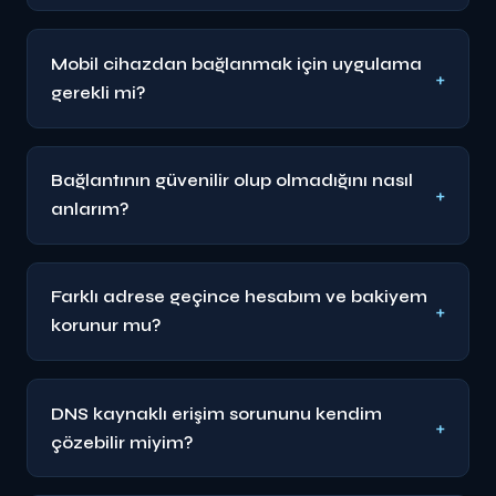
Telegram kanalını takip ederek anlık bildirimlerle yeni
bağlantı bilgisine ulaşabilirsiniz. Kanalda sabitlenen
Mobil cihazdan bağlanmak için uygulama
mesaj daima en güncel linki gösterir.
gerekli mi?
Hayır, platform mobil tarayıcı üzerinden tam işlevli
çalışmaktadır. Android kullanıcıları ana ekrana kısayol
Bağlantının güvenilir olup olmadığını nasıl
ekleyerek uygulama benzeri deneyim elde edebilir.
anlarım?
SSL kilit simgesinin tarayıcınızda aktif olduğunu
kontrol edin ve URL yapısının resmi formatla
Farklı adrese geçince hesabım ve bakiyem
uyuştuğunu doğrulayın. Güvenilir linklere yalnızca
korunur mu?
resmi kanal veya bu rehber üzerinden ulaşmanız
önerilir.
Değişiklik yalnızca domain seviyesinde gerçekleşir.
Hesap bilgileriniz, bakiyeniz ve geçmiş işlemleriniz
DNS kaynaklı erişim sorununu kendim
aynen korunur. Mevcut kullanıcı adı ve şifrenizle
çözebilir miyim?
oturum açmanız yeterlidir.
Evet, cihazınızın DNS ayarlarını 1.1.1.1 veya 8.8.8.8 gibi