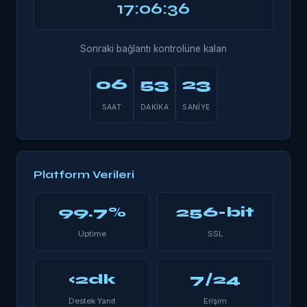
17:06:37
Sonraki bağlantı kontrolüne kalan
06
53
22
SAAT
DAKIKA
SANIYE
Platform Verileri
99.7%
256-bit
Uptime
SSL
<2dk
7/24
Destek Yanıt
Erişim