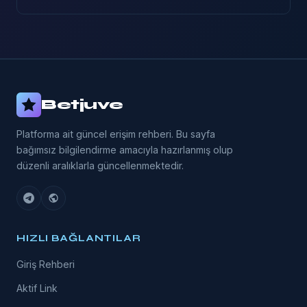
Betjuve
Platforma ait güncel erişim rehberi. Bu sayfa
bağımsız bilgilendirme amacıyla hazırlanmış olup
düzenli aralıklarla güncellenmektedir.
HIZLI BAĞLANTILAR
Giriş Rehberi
Aktif Link