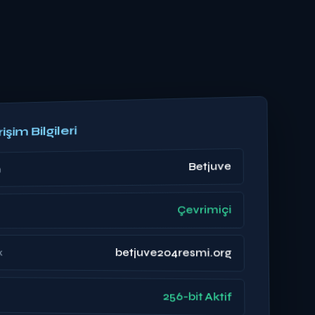
rişim Bilgileri
Betjuve
m
Çevrimiçi
betjuve204resmi.org
k
256-bit Aktif