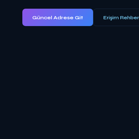
Güncel Adrese Git
Erişim Rehber