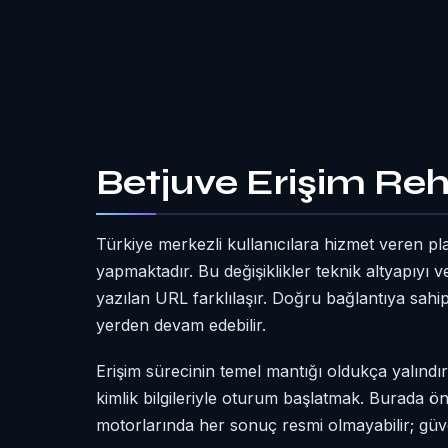
Betjuve Erişim Reh
Türkiye merkezli kullanıcılara hizmet veren pla
yapmaktadır. Bu değişiklikler teknik altyapıyı v
yazılan URL farklılaşır. Doğru bağlantıya sah
yerden devam edebilir.
Erişim sürecinin temel mantığı oldukça yalındı
kimlik bilgileriyle oturum başlatmak. Burada ö
motorlarında her sonuç resmi olmayabilir; güve