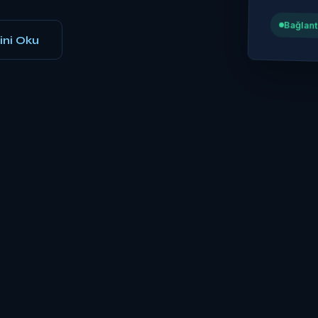
Bağlant
ini Oku