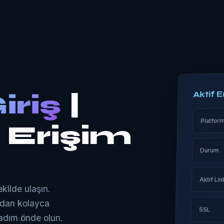
Aktif E
iriş
|
Platfor
 Erişim
Durum
Aktif Lin
kilde ulaşın.
ardan kolayca
SSL
 adım önde olun.