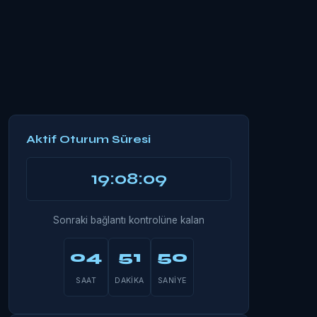
Aktif Oturum Süresi
19:08:10
Sonraki bağlantı kontrolüne kalan
04
51
49
SAAT
DAKIKA
SANIYE