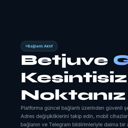
Bağlantı Aktif
Betjuve
G
Kesintisiz
Noktanız
Platforma güncel bağlantı üzerinden güvenli şe
Adres değişikliklerini takip edin, mobil cihazl
bağlanın ve Telegram bildirimleriyle daima bir