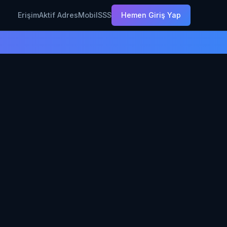
Erişim
Aktif Adres
Mobil
SSS
Hemen Giriş Yap