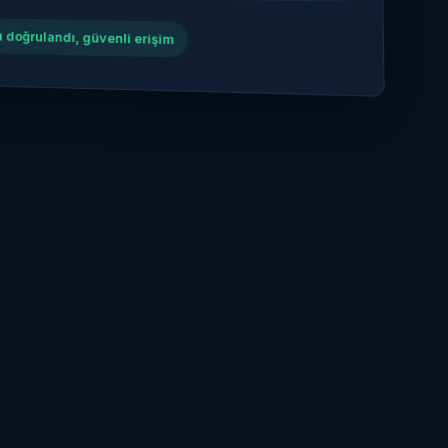
ı doğrulandı, güvenli erişim