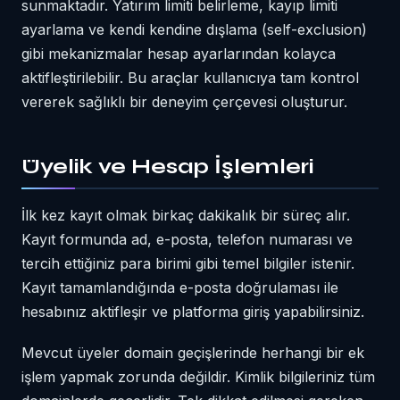
sunmaktadır. Yatırım limiti belirleme, kayıp limiti
ayarlama ve kendi kendine dışlama (self-exclusion)
gibi mekanizmalar hesap ayarlarından kolayca
aktifleştirilebilir. Bu araçlar kullanıcıya tam kontrol
vererek sağlıklı bir deneyim çerçevesi oluşturur.
Üyelik ve Hesap İşlemleri
İlk kez kayıt olmak birkaç dakikalık bir süreç alır.
Kayıt formunda ad, e-posta, telefon numarası ve
tercih ettiğiniz para birimi gibi temel bilgiler istenir.
Kayıt tamamlandığında e-posta doğrulaması ile
hesabınız aktifleşir ve platforma giriş yapabilirsiniz.
Mevcut üyeler domain geçişlerinde herhangi bir ek
işlem yapmak zorunda değildir. Kimlik bilgileriniz tüm