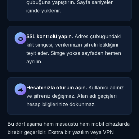
çubuğuna yapıştırın. Sayfa saniyeler
içinde yüklenir.
SSL kontrolü yapın.
Adres çubuğundaki
3
kilit simgesi, verilerinizin şifreli iletildiğini
teyit eder. Simge yoksa sayfadan hemen
ayrılın.
Hesabınızla oturum açın.
Kullanıcı adınız
4
ve şifreniz değişmez. Alan adı geçişleri
hesap bilgilerinize dokunmaz.
Bu dört aşama hem masaüstü hem mobil cihazlarda
birebir geçerlidir. Ekstra bir yazılım veya VPN