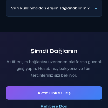
açık sunuculara yönlendirerek çoğu erişim engelini
VPN kullanmadan erişim sağlanabilir mi?
aşabilirsiniz. İşlem kısa sürede sonuçlanır.
Platform düzenli aralıklarla taşındığı için son link
bilgisine sahipseniz çoğu durumda VPN gerekmez.
Belirli ağ kısıtlamalarında DNS değişikliği ek bir
seçenek olarak değerlendirilebilir.
Şimdi Bağlanın
Aktif erişim bağlantısı üzerinden platforma güvenli
giriş yapın. Hesabınız, bakiyeniz ve tüm
tercihleriniz sizi bekliyor.
Aktif Linke Ulaş
Rehbere Dön