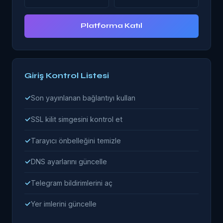
Platforma Katıl
Giriş Kontrol Listesi
Son yayınlanan bağlantıyı kullan
SSL kilit simgesini kontrol et
Tarayıcı önbelleğini temizle
DNS ayarlarını güncelle
Telegram bildirimlerini aç
Yer imlerini güncelle