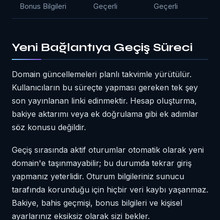
Bonus Bilgileri
Geçerli
Geçerli
Yeni Bağlantıya Geçiş Süreci
Domain güncellemeleri planlı takvimle yürütülür.
Kullanıcıların bu süreçte yapması gereken tek şey
son yayınlanan linki edinmektir. Hesap oluşturma,
bakiye aktarımı veya ek doğrulama gibi ek adımlar
söz konusu değildir.
Geçiş sırasında aktif oturumlar otomatik olarak yeni
domain'e taşınmayabilir; bu durumda tekrar giriş
yapmanız yeterlidir. Oturum bilgileriniz sunucu
tarafında korunduğu için hiçbir veri kaybı yaşanmaz.
Bakiye, bahis geçmişi, bonus bilgileri ve kişisel
ayarlarınız eksiksiz olarak sizi bekler.