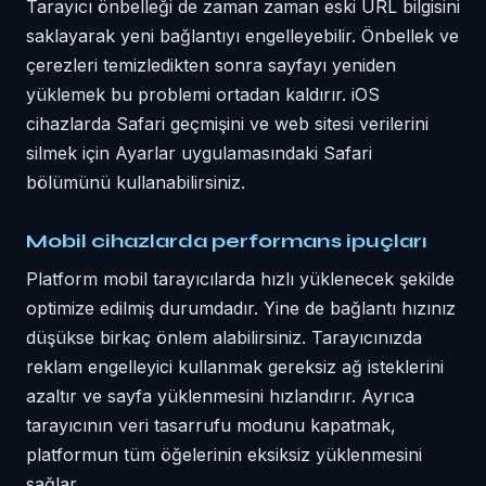
Tarayıcı önbelleği de zaman zaman eski URL bilgisini
saklayarak yeni bağlantıyı engelleyebilir. Önbellek ve
çerezleri temizledikten sonra sayfayı yeniden
yüklemek bu problemi ortadan kaldırır. iOS
cihazlarda Safari geçmişini ve web sitesi verilerini
silmek için Ayarlar uygulamasındaki Safari
bölümünü kullanabilirsiniz.
Mobil cihazlarda performans ipuçları
Platform mobil tarayıcılarda hızlı yüklenecek şekilde
optimize edilmiş durumdadır. Yine de bağlantı hızınız
düşükse birkaç önlem alabilirsiniz. Tarayıcınızda
reklam engelleyici kullanmak gereksiz ağ isteklerini
azaltır ve sayfa yüklenmesini hızlandırır. Ayrıca
tarayıcının veri tasarrufu modunu kapatmak,
platformun tüm öğelerinin eksiksiz yüklenmesini
sağlar.