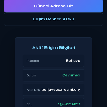
Güncel Adrese Git
Erişim Rehberini Oku
Aktif Erişim Bilgileri
Betjuve
Platform
Çevrimiçi
Durum
betjuve204resmi.org
Aktif Link
256-bit Aktif
SSL