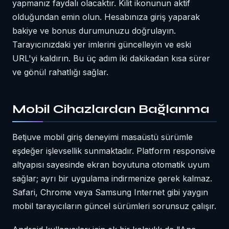
yapmanız faydalı olacaktır. Kilit ikonunun aktif
olduğundan emin olun. Hesabınıza giriş yaparak
bakiye ve bonus durumunuzu doğrulayın.
Tarayıcınızdaki yer imlerini güncelleyin ve eski
URL'yi kaldırın. Bu üç adım iki dakikadan kısa sürer
ve gönül rahatlığı sağlar.
Mobil Cihazlardan Bağlanma
Betjuve mobil giriş deneyimi masaüstü sürümle
eşdeğer işlevsellik sunmaktadır. Platform responsive
altyapısı sayesinde ekran boyutuna otomatik uyum
sağlar; ayrı bir uygulama indirmenize gerek kalmaz.
Safari, Chrome veya Samsung Internet gibi yaygın
mobil tarayıcıların güncel sürümleri sorunsuz çalışır.