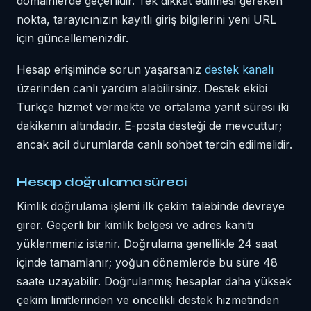
domainlerde geçerlidir. Tek dikkat edilmesi gereken
nokta, tarayıcınızın kayıtlı giriş bilgilerini yeni URL
için güncellemenizdir.
Hesap erişiminde sorun yaşarsanız
destek kanalı
üzerinden canlı yardım alabilirsiniz. Destek ekibi
Türkçe hizmet vermekte ve ortalama yanıt süresi iki
dakikanın altındadır. E-posta desteği de mevcuttur;
ancak acil durumlarda canlı sohbet tercih edilmelidir.
Hesap doğrulama süreci
Kimlik doğrulama işlemi ilk çekim talebinde devreye
girer. Geçerli bir kimlik belgesi ve adres kanıtı
yüklenmeniz istenir. Doğrulama genellikle 24 saat
içinde tamamlanır; yoğun dönemlerde bu süre 48
saate uzayabilir. Doğrulanmış hesaplar daha yüksek
çekim limitlerinden ve öncelikli destek hizmetinden