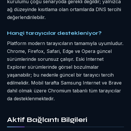
kurulumu çoğu senaryoda gerekli değildir; yalnızca
ağ düzeyinde kısıtlama olan ortamlarda DNS tercihi
değerlendirilebilir.
Hangi tarayıcılar destekleniyor?
Platform modern tarayıcıların tamamıyla uyumludur.
Chrome, Firefox, Safari, Edge ve Opera güncel
sürümlerinde sorunsuz çalışır. Eski Internet
Explorer sürümlerinde görsel bozulmalar
yaşanabilir; bu nedenle güncel bir tarayıcı tercih
edilmelidir. Mobil tarafta Samsung Internet ve Brave
dahil olmak üzere Chromium tabanlı tüm tarayıcılar
da desteklenmektedir.
Aktif Bağlantı Bilgileri