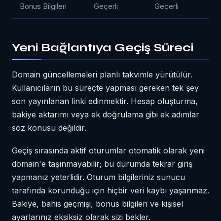
Bonus Bilgileri
Geçerli
Geçerli
Yeni Bağlantıya Geçiş Süreci
Domain güncellemeleri planlı takvimle yürütülür.
Kullanıcıların bu süreçte yapması gereken tek şey
son yayınlanan linki edinmektir. Hesap oluşturma,
bakiye aktarımı veya ek doğrulama gibi ek adımlar
söz konusu değildir.
Geçiş sırasında aktif oturumlar otomatik olarak yeni
domain'e taşınmayabilir; bu durumda tekrar giriş
yapmanız yeterlidir. Oturum bilgileriniz sunucu
tarafında korunduğu için hiçbir veri kaybı yaşanmaz.
Bakiye, bahis geçmişi, bonus bilgileri ve kişisel
ayarlarınız eksiksiz olarak sizi bekler.