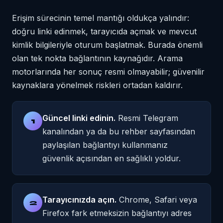
Erişim sürecinin temel mantığı oldukça yalındır:
doğru linki edinmek, tarayıcıda açmak ve mevcut
kimlik bilgileriyle oturum başlatmak. Burada önemli
olan tek nokta bağlantının kaynağıdır. Arama
motorlarında her sonuç resmi olmayabilir; güvenilir
kaynaklara yönelmek riskleri ortadan kaldırır.
Güncel linki edinin.
Resmi Telegram
1
kanalından ya da bu rehber sayfasından
paylaşılan bağlantıyı kullanmanız
güvenlik açısından en sağlıklı yoldur.
Tarayıcınızda açın.
Chrome, Safari veya
2
Firefox fark etmeksizin bağlantıyı adres