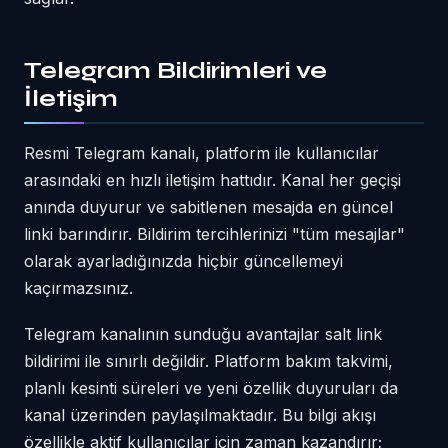
Telegram Bildirimleri ve
İletişim
Resmi Telegram kanalı, platform ile kullanıcılar
arasındaki en hızlı iletişim hattıdır. Kanal her geçişi
anında duyurur ve sabitlenen mesajda en güncel
linki barındırır. Bildirim tercihlerinizi "tüm mesajlar"
olarak ayarladığınızda hiçbir güncellemeyi
kaçırmazsınız.
Telegram kanalının sunduğu avantajlar salt link
bildirimi ile sınırlı değildir. Platform bakım takvimi,
planlı kesinti süreleri ve yeni özellik duyuruları da
kanal üzerinden paylaşılmaktadır. Bu bilgi akışı
özellikle aktif kullanıcılar için zaman kazandırır;