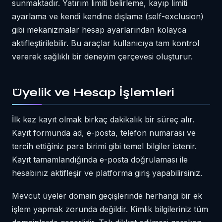
sunmaktadır. Yatırım limiti belirleme, kayıp limiti
ayarlama ve kendi kendine dışlama (self-exclusion)
gibi mekanizmalar hesap ayarlarından kolayca
aktifleştirilebilir. Bu araçlar kullanıcıya tam kontrol
vererek sağlıklı bir deneyim çerçevesi oluşturur.
Üyelik ve Hesap İşlemleri
İlk kez kayıt olmak birkaç dakikalık bir süreç alır.
Kayıt formunda ad, e-posta, telefon numarası ve
tercih ettiğiniz para birimi gibi temel bilgiler istenir.
Kayıt tamamlandığında e-posta doğrulaması ile
hesabınız aktifleşir ve platforma giriş yapabilirsiniz.
Mevcut üyeler domain geçişlerinde herhangi bir ek
işlem yapmak zorunda değildir. Kimlik bilgileriniz tüm