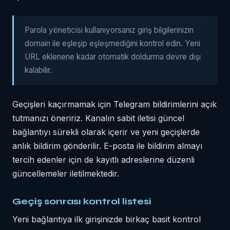
Parola yöneticisi kullanıyorsanız giriş bilgilerinizin
domain ile eşleşip eşleşmediğini kontrol edin. Yeni
URL eklenene kadar otomatik doldurma devre dışı
kalabilir.
Geçişleri kaçırmamak için Telegram bildirimlerini açık
tutmanızı öneririz. Kanalın sabit iletisi güncel
bağlantıyı sürekli olarak içerir ve yeni geçişlerde
anlık bildirim gönderilir. E-posta ile bildirim almayı
tercih edenler için de kayıtlı adreslerine düzenli
güncellemeler iletilmektedir.
Geçiş sonrası kontrol listesi
Yeni bağlantıya ilk girişinizde birkaç basit kontrol