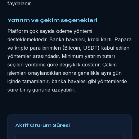
faydalanır.
Yatırım ve çekim seçenekleri
Platform çok sayıda ödeme yöntemi
desteklemektedir. Banka havalesi, kredi kartı, Papara
ve kripto para birimleri (Bitcoin, USDT) kabul edilen
yöntemler arasındadır. Minimum yatırım tutarı
seçilen yönteme göre değişiklik gösterir. Çekim
işlemleri onaylandıktan sonra genellikle aynı gün
içinde tamamlanır; banka havalesi gibi yöntemlerde
süre bir iş gününe uzayabilir.
Aktif Oturum Süresi