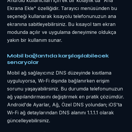
Android kullanıcıları için ek bir kolaylık da "Ana
Ekrana Ekle" özelliğidir. Tarayıcı menüsünden bu
seçeneği kullanarak kısayolu telefonunuzun ana
ekranına sabitleyebilirsiniz. Bu kısayol tam ekran
modunda açılır ve uygulama deneyimine oldukça
yakın bir kullanım sunar.
Mobil bağlantıda karşılaşılabilecek
senaryolar
Mobil ağ sağlayıcınız DNS düzeyinde kısıtlama
uyguluyorsa, Wi-Fi dışında bağlanırken erişim
sorunu yaşayabilirsiniz. Bu durumda telefonunuzun
ağ yapılandırmasını değiştirmek en pratik çözümdür.
Android'de Ayarlar, Ağ, Özel DNS yolundan; iOS'ta
Wi-Fi ağ detaylarından DNS alanını 1.1.1.1 olarak
güncelleyebilirsiniz.