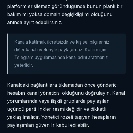
platform erişilemez göründüğünde bunun planlı bir
bakım mı yoksa domain değişikliği mi olduğunu
anında ayırt edebilirsiniz.
Kanala katılmak ücretsizdir ve kişisel bilgileriniz
diğer kanal üyeleriyle paylaşılmaz. Katılım için
Telegram uygulamasında kanal adını aratmanız
yeterlidir.
Kanaldaki bağlantılara tıklamadan önce gönderici
hesabın kanal yöneticisi olduğunu doğrulayın. Kanal
yorumlarında veya ilişkili gruplarda paylaşılan
üçüncü parti linkler resmi değildir ve dikkatli
yaklaşılmalıdır. Yönetici rozeti taşıyan hesapların
paylaşımları güvenilir kabul edilebilir.