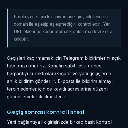
Parola yöneticisi kullanıyorsanız giriş bilgilerinizin
domain ile eşleşip eşleşmediğini kontrol edin. Yeni
URL eklenene kadar otomatik doldurma devre dışı
kalabilir.
Geçişleri kaçırmamak için Telegram bildirimlerini açık
tutmanızı öneririz. Kanalın sabit iletisi güncel
bağlantıyı sürekli olarak içerir ve yeni geçişlerde
anlık bildirim gönderilir. E-posta ile bildirim almayı
tercih edenler için de kayıtlı adreslerine düzenli
güncellemeler iletilmektedir.
Geçiş sonrası kontrol listesi
Yeni bağlantıya ilk girişinizde birkaç basit kontrol