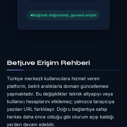
Bağlantı doğrulandı, güvenli erişim
Betjuve Erişim Rehberi
Türkiye merkezli kullanıcılara hizmet veren
platform, belirli aralıklarla domain güncellemesi
yapmaktadır. Bu değişiklikler teknik altyapıyı veya
kullanıcı hesaplarını etkilemez; yalnızca tarayıcıya
yazılan URL farklılaşır. Doğru bağlantıya sahip
herkes daha önce olduğu gibi oturum açıp kaldığı
yerden devam edebilir.