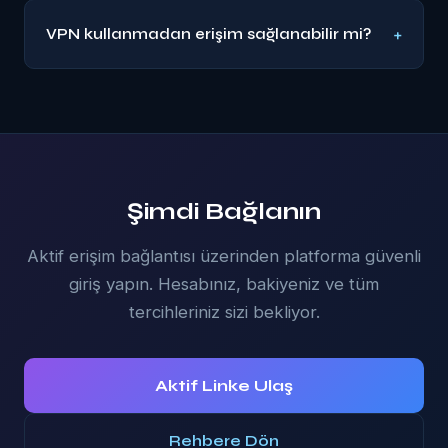
açık sunuculara yönlendirerek çoğu erişim engelini
VPN kullanmadan erişim sağlanabilir mi?
aşabilirsiniz. İşlem kısa sürede sonuçlanır.
Platform düzenli aralıklarla taşındığı için son link
bilgisine sahipseniz çoğu durumda VPN gerekmez.
Belirli ağ kısıtlamalarında DNS değişikliği ek bir
seçenek olarak değerlendirilebilir.
Şimdi Bağlanın
Aktif erişim bağlantısı üzerinden platforma güvenli
giriş yapın. Hesabınız, bakiyeniz ve tüm
tercihleriniz sizi bekliyor.
Aktif Linke Ulaş
Rehbere Dön