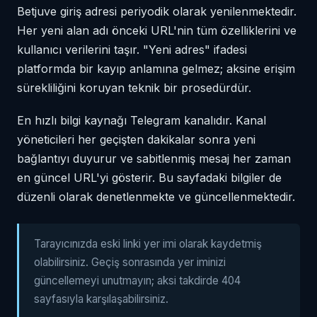
Betjuve giriş adresi periyodik olarak yenilenmektedir.
Her yeni alan adı önceki URL'nin tüm özelliklerini ve
kullanıcı verilerini taşır. "Yeni adres" ifadesi
platformda bir kayıp anlamına gelmez; aksine erişim
sürekliliğini koruyan teknik bir prosedürdür.
En hızlı bilgi kaynağı Telegram kanalıdır. Kanal
yöneticileri her geçişten dakikalar sonra yeni
bağlantıyı duyurur ve sabitlenmiş mesaj her zaman
en güncel URL'yi gösterir. Bu sayfadaki bilgiler de
düzenli olarak denetlenmekte ve güncellenmektedir.
Tarayıcınızda eski linki yer imi olarak kaydetmiş
olabilirsiniz. Geçiş sonrasında yer iminizi
güncellemeyi unutmayın; aksi takdirde 404
sayfasıyla karşılaşabilirsiniz.