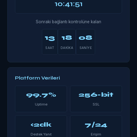
10:41:52
Sonraki bağlantı kontrolüne kalan
13
18
07
SAAT
DAKIKA
SANIYE
Platform Verileri
99.7%
256-bit
Uptime
SSL
<2dk
7/24
Destek Yanıt
Erişim