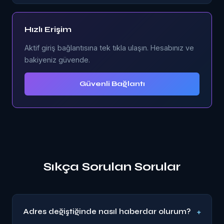
Hızlı Erişim
Aktif giriş bağlantısına tek tıkla ulaşın. Hesabınız ve
bakiyeniz güvende.
Güvenli Bağlantı
Sıkça Sorulan Sorular
Adres değiştiğinde nasıl haberdar olurum?