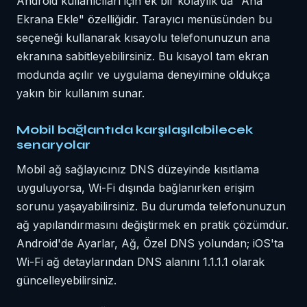
Android kullanıcıları için ek bir kolaylık da "Ana
Ekrana Ekle" özelliğidir. Tarayıcı menüsünden bu
seçeneği kullanarak kısayolu telefonunuzun ana
ekranına sabitleyebilirsiniz. Bu kısayol tam ekran
modunda açılır ve uygulama deneyimine oldukça
yakın bir kullanım sunar.
Mobil bağlantıda karşılaşılabilecek
senaryolar
Mobil ağ sağlayıcınız DNS düzeyinde kısıtlama
uyguluyorsa, Wi-Fi dışında bağlanırken erişim
sorunu yaşayabilirsiniz. Bu durumda telefonunuzun
ağ yapılandırmasını değiştirmek en pratik çözümdür.
Android'de Ayarlar, Ağ, Özel DNS yolundan; iOS'ta
Wi-Fi ağ detaylarından DNS alanını 1.1.1.1 olarak
güncelleyebilirsiniz.