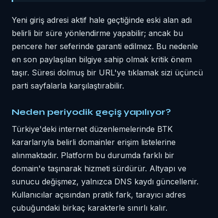
Yeni giriş adresi aktif hale geçtiğinde eski alan adı
belirli bir süre yönlendirme yapabilir; ancak bu
pencere her seferinde garanti edilmez. Bu nedenle
en son paylaşılan bilgiye sahip olmak kritik önem
taşır. Süresi dolmuş bir URL'ye tıklamak sizi üçüncü
parti sayfalarla karşılaştırabilir.
Neden periyodik geçiş yapılıyor?
Türkiye'deki internet düzenlemelerinde BTK
kararlarıyla belirli domainler erişim listelerine
alınmaktadır. Platform bu durumda farklı bir
domain'e taşınarak hizmeti sürdürür. Altyapı ve
sunucu değişmez, yalnızca DNS kaydı güncellenir.
Kullanıcılar açısından pratik fark, tarayıcı adres
çubuğundaki birkaç karakterle sınırlı kalır.