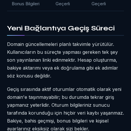
Bonus Bilgileri
Geçerli
Geçerli
Yeni Bağlantıya Geçiş Süreci
Domain güncellemeleri planlı takvimle yürütülür.
Kullanıcıların bu süreçte yapması gereken tek şey
son yayınlanan linki edinmektir. Hesap oluşturma,
bakiye aktarımı veya ek doğrulama gibi ek adımlar
söz konusu değildir.
Geçiş sırasında aktif oturumlar otomatik olarak yeni
domain'e taşınmayabilir; bu durumda tekrar giriş
yapmanız yeterlidir. Oturum bilgileriniz sunucu
tarafında korunduğu için hiçbir veri kaybı yaşanmaz.
Bakiye, bahis geçmişi, bonus bilgileri ve kişisel
ayarlarınız eksiksiz olarak sizi bekler.