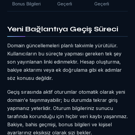
Bonus Bilgileri
Geçerli
Geçerli
Yeni Bağlantıya Geçiş Süreci
Domain güncellemeleri planlı takvimle yürütülür.
Kullanıcıların bu süreçte yapması gereken tek şey
son yayınlanan linki edinmektir. Hesap oluşturma,
bakiye aktarımı veya ek doğrulama gibi ek adımlar
söz konusu değildir.
Geçiş sırasında aktif oturumlar otomatik olarak yeni
domain'e taşınmayabilir; bu durumda tekrar giriş
yapmanız yeterlidir. Oturum bilgileriniz sunucu
tarafında korunduğu için hiçbir veri kaybı yaşanmaz.
Bakiye, bahis geçmişi, bonus bilgileri ve kişisel
ayarlarınız eksiksiz olarak sizi bekler.