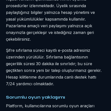
prosedürler izlenmektedir. Üyelik sırasında
paylaştığınız bilgiler yalnızca hesap yönetimi ve
yasal yükümlülükler kapsamında kullanılır.
Pazarlama amaçlı veri paylaşımı yalnızca açık
onayınızla gerçekleşir ve istediğiniz zaman geri
çekebilirsiniz.
Şifre sıfırlama süreci kayıtlı e-posta adresiniz
üzerinden yürütülür. Sıfırlama bağlantısının
geçerlilik süresi 30 dakika ile sınırlıdır; bu süre
geçtikten sonra yeni bir talep oluşturmanız gerekir.
Hesap kilitlenme durumlarında canlı destek hattı
7/24 yardımcı olmaktadır.
Sorumlu oyun yaklaşımı
Platform, kullanıcılarına sorumlu oyun araçları