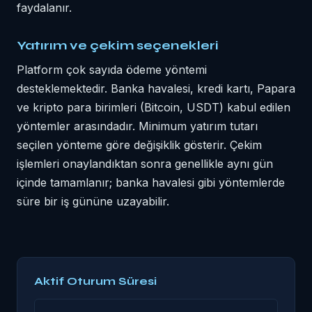
faydalanır.
Yatırım ve çekim seçenekleri
Platform çok sayıda ödeme yöntemi
desteklemektedir. Banka havalesi, kredi kartı, Papara
ve kripto para birimleri (Bitcoin, USDT) kabul edilen
yöntemler arasındadır. Minimum yatırım tutarı
seçilen yönteme göre değişiklik gösterir. Çekim
işlemleri onaylandıktan sonra genellikle aynı gün
içinde tamamlanır; banka havalesi gibi yöntemlerde
süre bir iş gününe uzayabilir.
Aktif Oturum Süresi