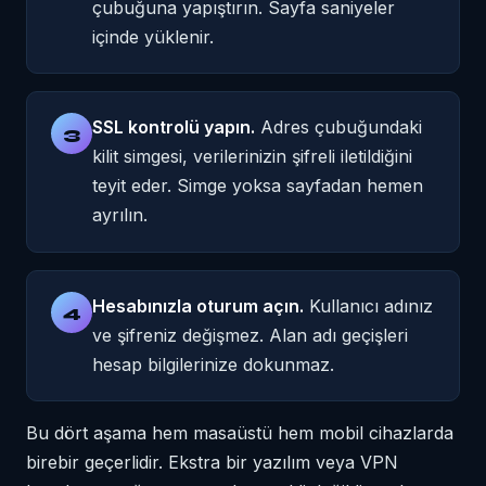
çubuğuna yapıştırın. Sayfa saniyeler
içinde yüklenir.
SSL kontrolü yapın.
Adres çubuğundaki
3
kilit simgesi, verilerinizin şifreli iletildiğini
teyit eder. Simge yoksa sayfadan hemen
ayrılın.
Hesabınızla oturum açın.
Kullanıcı adınız
4
ve şifreniz değişmez. Alan adı geçişleri
hesap bilgilerinize dokunmaz.
Bu dört aşama hem masaüstü hem mobil cihazlarda
birebir geçerlidir. Ekstra bir yazılım veya VPN