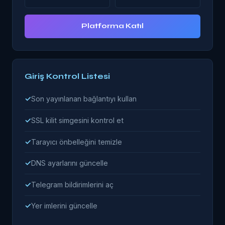
Platforma Katıl
Giriş Kontrol Listesi
Son yayınlanan bağlantıyı kullan
SSL kilit simgesini kontrol et
Tarayıcı önbelleğini temizle
DNS ayarlarını güncelle
Telegram bildirimlerini aç
Yer imlerini güncelle