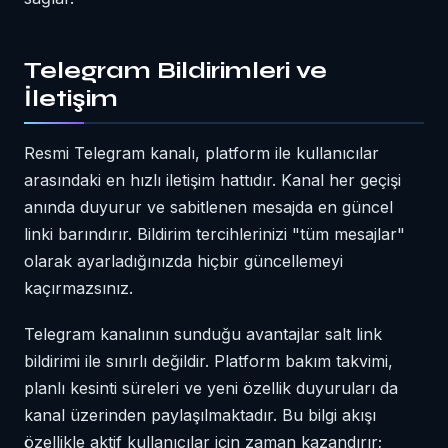
Telegram Bildirimleri ve
İletişim
Resmi Telegram kanalı, platform ile kullanıcılar
arasındaki en hızlı iletişim hattıdır. Kanal her geçişi
anında duyurur ve sabitlenen mesajda en güncel
linki barındırır. Bildirim tercihlerinizi "tüm mesajlar"
olarak ayarladığınızda hiçbir güncellemeyi
kaçırmazsınız.
Telegram kanalının sunduğu avantajlar salt link
bildirimi ile sınırlı değildir. Platform bakım takvimi,
planlı kesinti süreleri ve yeni özellik duyuruları da
kanal üzerinden paylaşılmaktadır. Bu bilgi akışı
özellikle aktif kullanıcılar için zaman kazandırır;