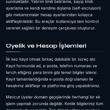
sunmaktadır. Yatırım limiti belirleme, kayıp limiti
ayarlama ve kendi kendine dışlama (self-exclusion)
gibi mekanizmalar hesap ayarlarından kolayca
aktifleştirilebilir. Bu araçlar kullanıcıya tam kontrol
vererek sağlıklı bir deneyim çerçevesi oluşturur.
Üyelik ve Hesap İşlemleri
İlk kez kayıt olmak birkaç dakikalık bir süreç alır.
Kayıt formunda ad, e-posta, telefon numarası ve
tercih ettiğiniz para birimi gibi temel bilgiler istenir.
Kayıt tamamlandığında e-posta doğrulaması ile
hesabınız aktifleşir ve platforma giriş yapabilirsiniz.
Mevcut üyeler domain geçişlerinde herhangi bir ek
işlem yapmak zorunda değildir. Kimlik bilgileriniz tüm