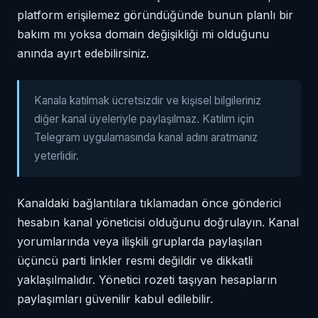
platform erişilemez göründüğünde bunun planlı bir
bakım mı yoksa domain değişikliği mi olduğunu
anında ayırt edebilirsiniz.
Kanala katılmak ücretsizdir ve kişisel bilgileriniz
diğer kanal üyeleriyle paylaşılmaz. Katılım için
Telegram uygulamasında kanal adını aratmanız
yeterlidir.
Kanaldaki bağlantılara tıklamadan önce gönderici
hesabın kanal yöneticisi olduğunu doğrulayın. Kanal
yorumlarında veya ilişkili gruplarda paylaşılan
üçüncü parti linkler resmi değildir ve dikkatli
yaklaşılmalıdır. Yönetici rozeti taşıyan hesapların
paylaşımları güvenilir kabul edilebilir.