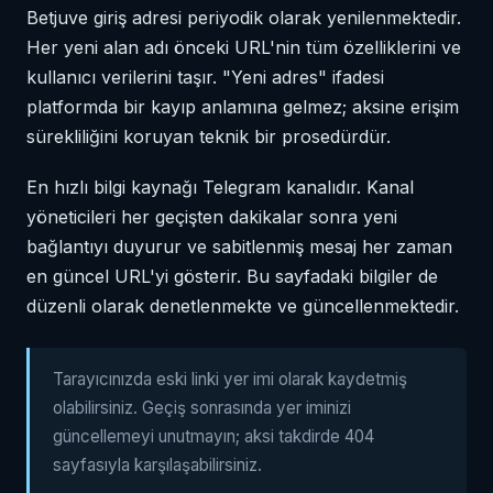
Betjuve giriş adresi periyodik olarak yenilenmektedir.
Her yeni alan adı önceki URL'nin tüm özelliklerini ve
kullanıcı verilerini taşır. "Yeni adres" ifadesi
platformda bir kayıp anlamına gelmez; aksine erişim
sürekliliğini koruyan teknik bir prosedürdür.
En hızlı bilgi kaynağı Telegram kanalıdır. Kanal
yöneticileri her geçişten dakikalar sonra yeni
bağlantıyı duyurur ve sabitlenmiş mesaj her zaman
en güncel URL'yi gösterir. Bu sayfadaki bilgiler de
düzenli olarak denetlenmekte ve güncellenmektedir.
Tarayıcınızda eski linki yer imi olarak kaydetmiş
olabilirsiniz. Geçiş sonrasında yer iminizi
güncellemeyi unutmayın; aksi takdirde 404
sayfasıyla karşılaşabilirsiniz.