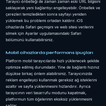
Tarayıcı önbelleği de zaman zaman eski URL bilgisini
saklayarak yeni bağlantıyı engelleyebilir. Önbellek ve
çerezleri temizledikten sonra sayfayı yeniden
yüklemek bu problemi ortadan kaldırır. iOS
cihazlarda Safari geçmişini ve web sitesi verilerini
silmek için Ayarlar uygulamasındaki Safari
bölümünü kullanabilirsiniz.
Mobil cihazlarda performans ipuçları
Platform mobil tarayıcılarda hızlı yüklenecek şekilde
optimize edilmiş durumdadır. Yine de bağlantı hızınız
düşükse birkaç önlem alabilirsiniz. Tarayıcınızda
reklam engelleyici kullanmak gereksiz ağ isteklerini
azaltır ve sayfa yüklenmesini hızlandırır. Ayrıca
tarayıcının veri tasarrufu modunu kapatmak,
platformun tüm öğelerinin eksiksiz yüklenmesini
sağlar.