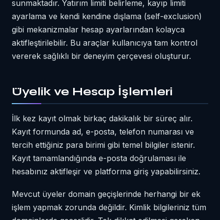
sunmaktadır. Yatırım limiti belirleme, kayıp limiti
ayarlama ve kendi kendine dışlama (self-exclusion)
gibi mekanizmalar hesap ayarlarından kolayca
aktifleştirilebilir. Bu araçlar kullanıcıya tam kontrol
vererek sağlıklı bir deneyim çerçevesi oluşturur.
Üyelik ve Hesap İşlemleri
İlk kez kayıt olmak birkaç dakikalık bir süreç alır.
Kayıt formunda ad, e-posta, telefon numarası ve
tercih ettiğiniz para birimi gibi temel bilgiler istenir.
Kayıt tamamlandığında e-posta doğrulaması ile
hesabınız aktifleşir ve platforma giriş yapabilirsiniz.
Mevcut üyeler domain geçişlerinde herhangi bir ek
işlem yapmak zorunda değildir. Kimlik bilgileriniz tüm