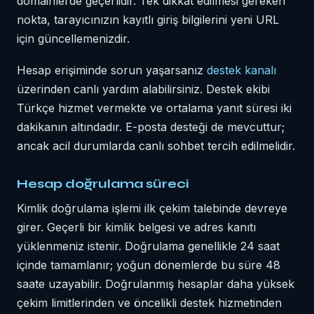
domainlerde geçerlidir. Tek dikkat edilmesi gereken
nokta, tarayıcınızın kayıtlı giriş bilgilerini yeni URL
için güncellemenizdir.
Hesap erişiminde sorun yaşarsanız
destek kanalı
üzerinden canlı yardım alabilirsiniz. Destek ekibi
Türkçe hizmet vermekte ve ortalama yanıt süresi iki
dakikanın altındadır. E-posta desteği de mevcuttur;
ancak acil durumlarda canlı sohbet tercih edilmelidir.
Hesap doğrulama süreci
Kimlik doğrulama işlemi ilk çekim talebinde devreye
girer. Geçerli bir kimlik belgesi ve adres kanıtı
yüklenmeniz istenir. Doğrulama genellikle 24 saat
içinde tamamlanır; yoğun dönemlerde bu süre 48
saate uzayabilir. Doğrulanmış hesaplar daha yüksek
çekim limitlerinden ve öncelikli destek hizmetinden