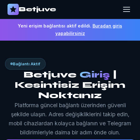
Betjuve
Yeni erişim bağlantısı aktif edildi.
Buradan giriş
yapabilirsiniz
Bağlantı Aktif
Betjuve
Giriş
|
Kesintisiz Erişim
Noktanız
Platforma güncel bağlantı üzerinden güvenli
şekilde ulaşın. Adres değişikliklerini takip edin,
mobil cihazlardan kolayca bağlanın ve Telegram
bildirimleriyle daima bir adım önde olun.