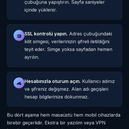
çubuğuna yapıştırın. Sayfa saniyeler
içinde yüklenir.
SSL kontrolü yapın.
Adres çubuğundaki
3
kilit simgesi, verilerinizin şifreli iletildiğini
teyit eder. Simge yoksa sayfadan hemen
ayrılın.
Hesabınızla oturum açın.
Kullanıcı adınız
4
ve şifreniz değişmez. Alan adı geçişleri
hesap bilgilerinize dokunmaz.
Bu dört aşama hem masaüstü hem mobil cihazlarda
birebir geçerlidir. Ekstra bir yazılım veya VPN