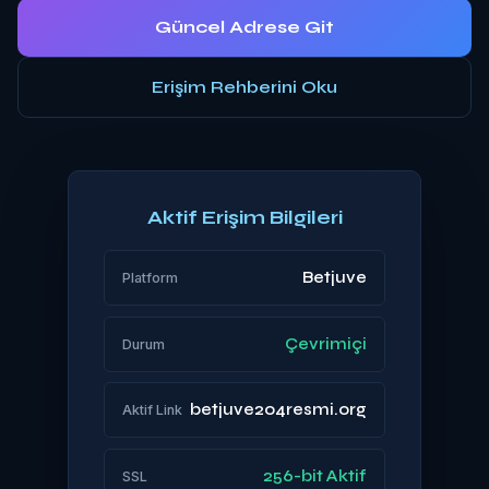
Güncel Adrese Git
Erişim Rehberini Oku
Aktif Erişim Bilgileri
Betjuve
Platform
Çevrimiçi
Durum
betjuve204resmi.org
Aktif Link
256-bit Aktif
SSL