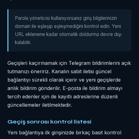
Parola yöneticisi kullanıyorsanız giriş bilgilerinizin
domain ile eşleşip eşleşmediğini kontrol edin. Yeni
URL eklenene kadar otomatik doldurma devre dışı
kalabilir.
Geçişleri kaçırmamak için Telegram bildirimlerini açık
tutmanızı öneririz. Kanalın sabit iletisi güncel
bağlantıyı sürekli olarak içerir ve yeni geçişlerde
anlık bildirim gönderilir. E-posta ile bildirim almayı
tercih edenler için de kayıtlı adreslerine düzenli
güncellemeler iletilmektedir.
Geçiş sonrası kontrol listesi
Yeni bağlantıya ilk girişinizde birkaç basit kontrol