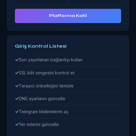
Platforma Katıl
Giriş Kontrol Listesi
Son yayınlanan bağlantıyı kullan
SSL kilit simgesini kontrol et
Tarayıcı önbelleğini temizle
DNS ayarlarını güncelle
Telegram bildirimlerini aç
Yer imlerini güncelle