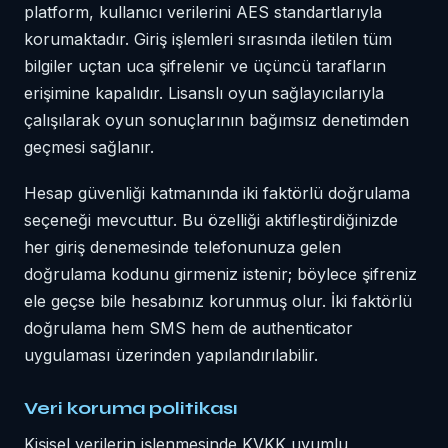
platform, kullanıcı verilerini AES standartlarıyla
korumaktadır. Giriş işlemleri sırasında iletilen tüm
bilgiler uçtan uca şifrelenir ve üçüncü tarafların
erişimine kapalıdır. Lisanslı oyun sağlayıcılarıyla
çalışılarak oyun sonuçlarının bağımsız denetimden
geçmesi sağlanır.
Hesap güvenliği katmanında iki faktörlü doğrulama
seçeneği mevcuttur. Bu özelliği aktifleştirdiğinizde
her giriş denemesinde telefonunuza gelen
doğrulama kodunu girmeniz istenir; böylece şifreniz
ele geçse bile hesabınız korunmuş olur. İki faktörlü
doğrulama hem SMS hem de authenticator
uygulaması üzerinden yapılandırılabilir.
Veri koruma politikası
Kişisel verilerin işlenmesinde KVKK uyumlu