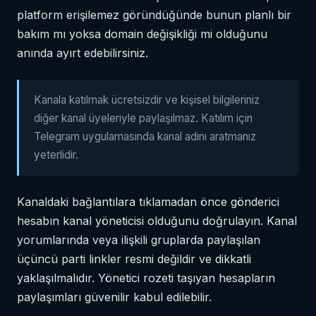
platform erişilemez göründüğünde bunun planlı bir
bakım mı yoksa domain değişikliği mi olduğunu
anında ayırt edebilirsiniz.
Kanala katılmak ücretsizdir ve kişisel bilgileriniz
diğer kanal üyeleriyle paylaşılmaz. Katılım için
Telegram uygulamasında kanal adını aratmanız
yeterlidir.
Kanaldaki bağlantılara tıklamadan önce gönderici
hesabın kanal yöneticisi olduğunu doğrulayın. Kanal
yorumlarında veya ilişkili gruplarda paylaşılan
üçüncü parti linkler resmi değildir ve dikkatli
yaklaşılmalıdır. Yönetici rozeti taşıyan hesapların
paylaşımları güvenilir kabul edilebilir.