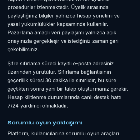
prosedürler izlenmektedir. Üyelik sırasında
paylaştığınız bilgiler yalnızca hesap yönetimi ve
yasal yükümlülükler kapsamında kullanılır.
Pazarlama amaçlı veri paylaşımı yalnızca açık
onayınızla gerçekleşir ve istediğiniz zaman geri
çekebilirsiniz.
Şifre sıfırlama süreci kayıtlı e-posta adresiniz
üzerinden yürütülür. Sıfırlama bağlantısının
geçerlilik süresi 30 dakika ile sınırlıdır; bu süre
geçtikten sonra yeni bir talep oluşturmanız gerekir.
Hesap kilitlenme durumlarında canlı destek hattı
7/24 yardımcı olmaktadır.
Sorumlu oyun yaklaşımı
Platform, kullanıcılarına sorumlu oyun araçları