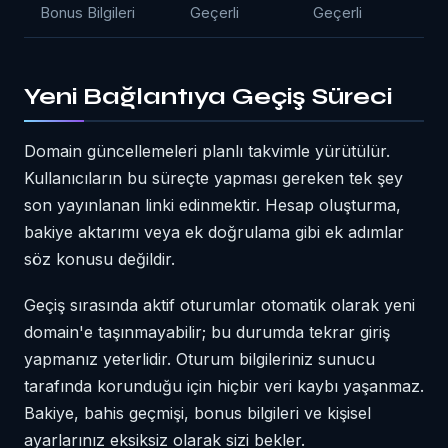
Bonus Bilgileri
Geçerli
Geçerli
Yeni Bağlantıya Geçiş Süreci
Domain güncellemeleri planlı takvimle yürütülür.
Kullanıcıların bu süreçte yapması gereken tek şey
son yayınlanan linki edinmektir. Hesap oluşturma,
bakiye aktarımı veya ek doğrulama gibi ek adımlar
söz konusu değildir.
Geçiş sırasında aktif oturumlar otomatik olarak yeni
domain'e taşınmayabilir; bu durumda tekrar giriş
yapmanız yeterlidir. Oturum bilgileriniz sunucu
tarafında korunduğu için hiçbir veri kaybı yaşanmaz.
Bakiye, bahis geçmişi, bonus bilgileri ve kişisel
ayarlarınız eksiksiz olarak sizi bekler.