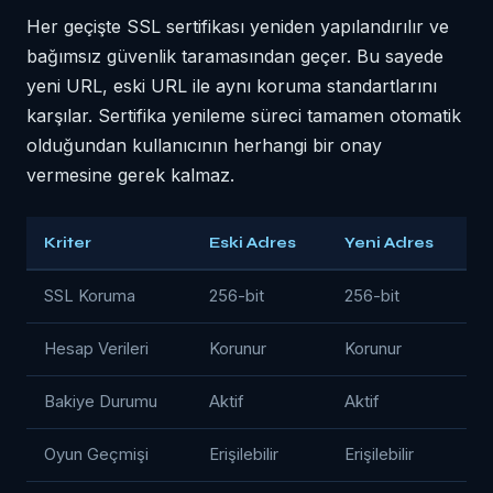
Her geçişte SSL sertifikası yeniden yapılandırılır ve
bağımsız güvenlik taramasından geçer. Bu sayede
yeni URL, eski URL ile aynı koruma standartlarını
karşılar. Sertifika yenileme süreci tamamen otomatik
olduğundan kullanıcının herhangi bir onay
vermesine gerek kalmaz.
Kriter
Eski Adres
Yeni Adres
SSL Koruma
256-bit
256-bit
Hesap Verileri
Korunur
Korunur
Bakiye Durumu
Aktif
Aktif
Oyun Geçmişi
Erişilebilir
Erişilebilir