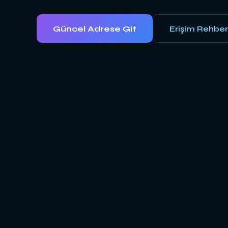
Güncel Adrese Git
Erişim Rehber