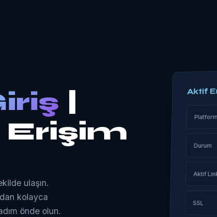
Aktif E
iriş
|
Platfor
 Erişim
Durum
Aktif Lin
kilde ulaşın.
ardan kolayca
SSL
 adım önde olun.