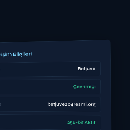
rişim Bilgileri
Betjuve
m
Çevrimiçi
betjuve204resmi.org
k
256-bit Aktif