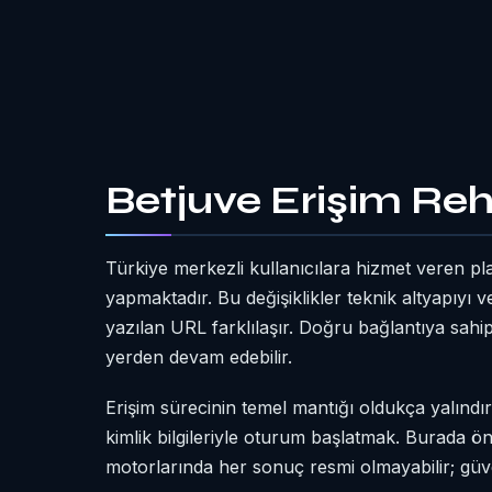
Betjuve Erişim Reh
Türkiye merkezli kullanıcılara hizmet veren pla
yapmaktadır. Bu değişiklikler teknik altyapıyı v
yazılan URL farklılaşır. Doğru bağlantıya sah
yerden devam edebilir.
Erişim sürecinin temel mantığı oldukça yalındı
kimlik bilgileriyle oturum başlatmak. Burada ö
motorlarında her sonuç resmi olmayabilir; güve