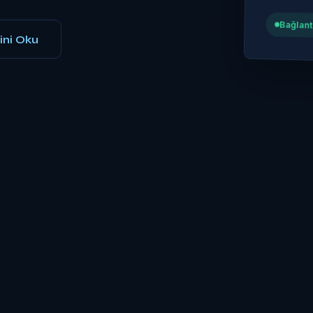
Bağlant
ini Oku