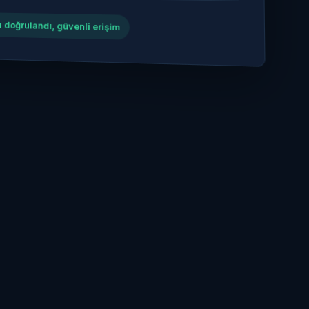
ı doğrulandı, güvenli erişim