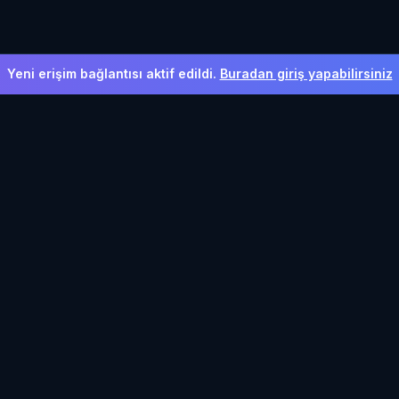
Yeni erişim bağlantısı aktif edildi.
Buradan giriş yapabilirsiniz