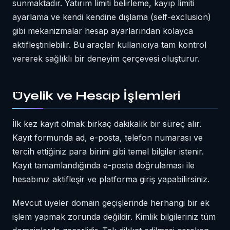
sunmaktadır. Yatırım limiti belirleme, kayıp limiti
ayarlama ve kendi kendine dışlama (self-exclusion)
gibi mekanizmalar hesap ayarlarından kolayca
aktifleştirilebilir. Bu araçlar kullanıcıya tam kontrol
vererek sağlıklı bir deneyim çerçevesi oluşturur.
Üyelik ve Hesap İşlemleri
İlk kez kayıt olmak birkaç dakikalık bir süreç alır.
Kayıt formunda ad, e-posta, telefon numarası ve
tercih ettiğiniz para birimi gibi temel bilgiler istenir.
Kayıt tamamlandığında e-posta doğrulaması ile
hesabınız aktifleşir ve platforma giriş yapabilirsiniz.
Mevcut üyeler domain geçişlerinde herhangi bir ek
işlem yapmak zorunda değildir. Kimlik bilgileriniz tüm