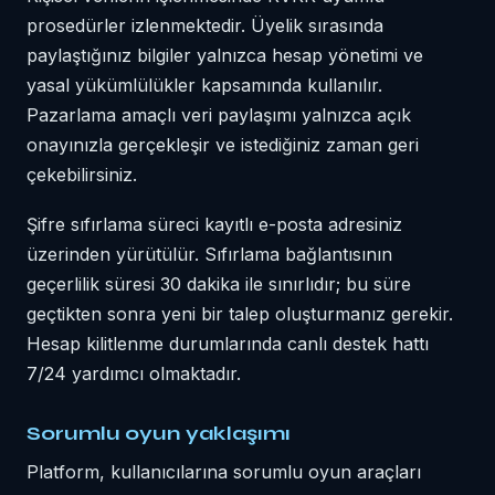
prosedürler izlenmektedir. Üyelik sırasında
paylaştığınız bilgiler yalnızca hesap yönetimi ve
yasal yükümlülükler kapsamında kullanılır.
Pazarlama amaçlı veri paylaşımı yalnızca açık
onayınızla gerçekleşir ve istediğiniz zaman geri
çekebilirsiniz.
Şifre sıfırlama süreci kayıtlı e-posta adresiniz
üzerinden yürütülür. Sıfırlama bağlantısının
geçerlilik süresi 30 dakika ile sınırlıdır; bu süre
geçtikten sonra yeni bir talep oluşturmanız gerekir.
Hesap kilitlenme durumlarında canlı destek hattı
7/24 yardımcı olmaktadır.
Sorumlu oyun yaklaşımı
Platform, kullanıcılarına sorumlu oyun araçları