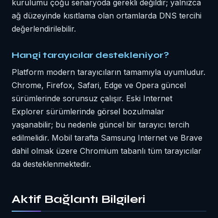
kurulumu çoğu senaryoda gerekli değildir; yalnızca
ağ düzeyinde kısıtlama olan ortamlarda DNS tercihi
değerlendirilebilir.
Hangi tarayıcılar destekleniyor?
Platform modern tarayıcıların tamamıyla uyumludur.
Chrome, Firefox, Safari, Edge ve Opera güncel
sürümlerinde sorunsuz çalışır. Eski Internet
Explorer sürümlerinde görsel bozulmalar
yaşanabilir; bu nedenle güncel bir tarayıcı tercih
edilmelidir. Mobil tarafta Samsung Internet ve Brave
dahil olmak üzere Chromium tabanlı tüm tarayıcılar
da desteklenmektedir.
Aktif Bağlantı Bilgileri