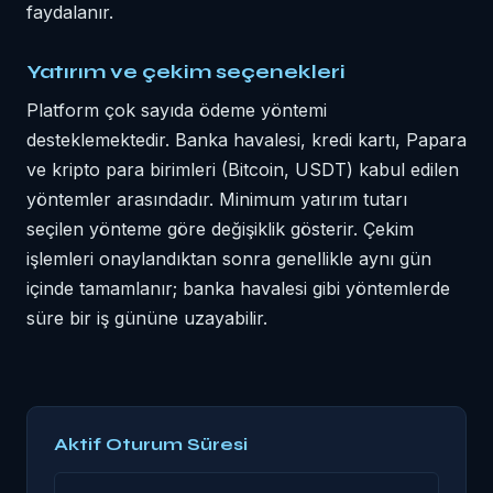
faydalanır.
Yatırım ve çekim seçenekleri
Platform çok sayıda ödeme yöntemi
desteklemektedir. Banka havalesi, kredi kartı, Papara
ve kripto para birimleri (Bitcoin, USDT) kabul edilen
yöntemler arasındadır. Minimum yatırım tutarı
seçilen yönteme göre değişiklik gösterir. Çekim
işlemleri onaylandıktan sonra genellikle aynı gün
içinde tamamlanır; banka havalesi gibi yöntemlerde
süre bir iş gününe uzayabilir.
Aktif Oturum Süresi