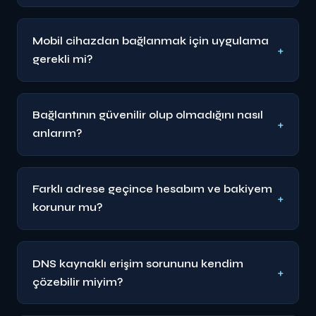
Telegram kanalını takip ederek anlık bildirimlerle yeni
bağlantı bilgisine ulaşabilirsiniz. Kanalda sabitlenen
Mobil cihazdan bağlanmak için uygulama
mesaj daima en güncel linki gösterir.
gerekli mi?
Hayır, platform mobil tarayıcı üzerinden tam işlevli
çalışmaktadır. Android kullanıcıları ana ekrana kısayol
Bağlantının güvenilir olup olmadığını nasıl
ekleyerek uygulama benzeri deneyim elde edebilir.
anlarım?
SSL kilit simgesinin tarayıcınızda aktif olduğunu
kontrol edin ve URL yapısının resmi formatla
Farklı adrese geçince hesabım ve bakiyem
uyuştuğunu doğrulayın. Güvenilir linklere yalnızca
korunur mu?
resmi kanal veya bu rehber üzerinden ulaşmanız
önerilir.
Değişiklik yalnızca domain seviyesinde gerçekleşir.
Hesap bilgileriniz, bakiyeniz ve geçmiş işlemleriniz
DNS kaynaklı erişim sorununu kendim
aynen korunur. Mevcut kullanıcı adı ve şifrenizle
çözebilir miyim?
oturum açmanız yeterlidir.
Evet, cihazınızın DNS ayarlarını 1.1.1.1 veya 8.8.8.8 gibi