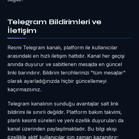
Telegram Bildirimleri ve
İletişim
Resmi Telegram kanalı, platform ile kullanıcılar
arasındaki en hızlı iletişim hattıdır. Kanal her geçişi
anında duyurur ve sabitlenen mesajda en güncel
linki barındırır. Bildirim tercihlerinizi "tüm mesajlar"
olarak ayarladığınızda hiçbir güncellemeyi
kaçırmazsınız.
Telegram kanalının sunduğu avantajlar salt link
bildirimi ile sınırlı değildir. Platform bakım takvimi,
planlı kesinti süreleri ve yeni özellik duyuruları da
kanal üzerinden paylaşılmaktadır. Bu bilgi akışı
özellikle aktif kullanıcılar için zaman kazandırır;