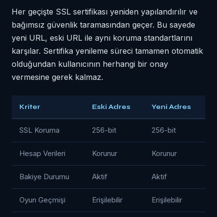
Her geçişte SSL sertifikası yeniden yapılandırılır ve
bağımsız güvenlik taramasından geçer. Bu sayede
yeni URL, eski URL ile aynı koruma standartlarını
karşılar. Sertifika yenileme süreci tamamen otomatik
olduğundan kullanıcının herhangi bir onay
vermesine gerek kalmaz.
Kriter
Eski Adres
Yeni Adres
SSL Koruma
256-bit
256-bit
Hesap Verileri
Korunur
Korunur
Bakiye Durumu
Aktif
Aktif
Oyun Geçmişi
Erişilebilir
Erişilebilir