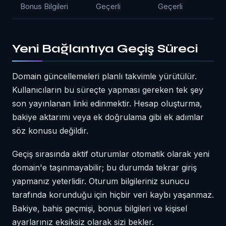
Bonus Bilgileri
Geçerli
Geçerli
Yeni Bağlantıya Geçiş Süreci
Domain güncellemeleri planlı takvimle yürütülür.
Kullanıcıların bu süreçte yapması gereken tek şey
son yayınlanan linki edinmektir. Hesap oluşturma,
bakiye aktarımı veya ek doğrulama gibi ek adımlar
söz konusu değildir.
Geçiş sırasında aktif oturumlar otomatik olarak yeni
domain'e taşınmayabilir; bu durumda tekrar giriş
yapmanız yeterlidir. Oturum bilgileriniz sunucu
tarafında korunduğu için hiçbir veri kaybı yaşanmaz.
Bakiye, bahis geçmişi, bonus bilgileri ve kişisel
ayarlarınız eksiksiz olarak sizi bekler.