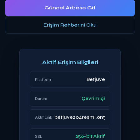
Güncel Adrese Git
Erişim Rehberini Oku
Aktif Erişim Bilgileri
Betjuve
Platform
Çevrimiçi
Durum
betjuve204resmi.org
Aktif Link
256-bit Aktif
SSL