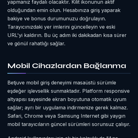
yapmanız faydalı olacaktır. Kilit ikonunun aktif
olduğundan emin olun. Hesabınıza giriş yaparak
bakiye ve bonus durumunuzu doğrulayın.
Tarayıcınızdaki yer imlerini güncelleyin ve eski
URL'yi kaldırın. Bu üç adım iki dakikadan kısa sürer
ve gönül rahatlığı sağlar.
Mobil Cihazlardan Bağlanma
Betjuve mobil giriş deneyimi masaüstü sürümle
eşdeğer işlevsellik sunmaktadır. Platform responsive
altyapısı sayesinde ekran boyutuna otomatik uyum
sağlar; ayrı bir uygulama indirmenize gerek kalmaz.
Safari, Chrome veya Samsung Internet gibi yaygın
mobil tarayıcıların güncel sürümleri sorunsuz çalışır.