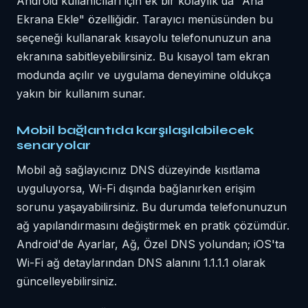
Android kullanıcıları için ek bir kolaylık da "Ana
Ekrana Ekle" özelliğidir. Tarayıcı menüsünden bu
seçeneği kullanarak kısayolu telefonunuzun ana
ekranına sabitleyebilirsiniz. Bu kısayol tam ekran
modunda açılır ve uygulama deneyimine oldukça
yakın bir kullanım sunar.
Mobil bağlantıda karşılaşılabilecek
senaryolar
Mobil ağ sağlayıcınız DNS düzeyinde kısıtlama
uyguluyorsa, Wi-Fi dışında bağlanırken erişim
sorunu yaşayabilirsiniz. Bu durumda telefonunuzun
ağ yapılandırmasını değiştirmek en pratik çözümdür.
Android'de Ayarlar, Ağ, Özel DNS yolundan; iOS'ta
Wi-Fi ağ detaylarından DNS alanını 1.1.1.1 olarak
güncelleyebilirsiniz.