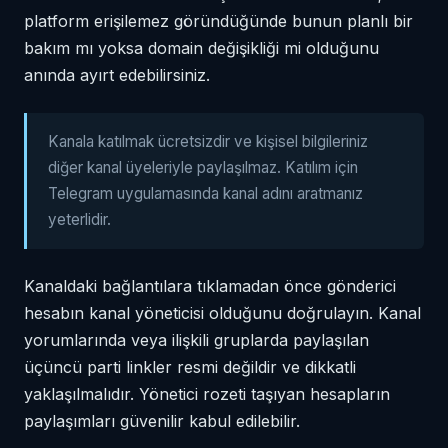
platform erişilemez göründüğünde bunun planlı bir
bakım mı yoksa domain değişikliği mi olduğunu
anında ayırt edebilirsiniz.
Kanala katılmak ücretsizdir ve kişisel bilgileriniz
diğer kanal üyeleriyle paylaşılmaz. Katılım için
Telegram uygulamasında kanal adını aratmanız
yeterlidir.
Kanaldaki bağlantılara tıklamadan önce gönderici
hesabın kanal yöneticisi olduğunu doğrulayın. Kanal
yorumlarında veya ilişkili gruplarda paylaşılan
üçüncü parti linkler resmi değildir ve dikkatli
yaklaşılmalıdır. Yönetici rozeti taşıyan hesapların
paylaşımları güvenilir kabul edilebilir.