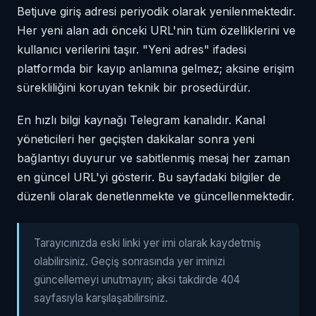
Betjuve giriş adresi periyodik olarak yenilenmektedir.
Her yeni alan adı önceki URL'nin tüm özelliklerini ve
kullanıcı verilerini taşır. "Yeni adres" ifadesi
platformda bir kayıp anlamına gelmez; aksine erişim
sürekliliğini koruyan teknik bir prosedürdür.
En hızlı bilgi kaynağı Telegram kanalıdır. Kanal
yöneticileri her geçişten dakikalar sonra yeni
bağlantıyı duyurur ve sabitlenmiş mesaj her zaman
en güncel URL'yi gösterir. Bu sayfadaki bilgiler de
düzenli olarak denetlenmekte ve güncellenmektedir.
Tarayıcınızda eski linki yer imi olarak kaydetmiş
olabilirsiniz. Geçiş sonrasında yer iminizi
güncellemeyi unutmayın; aksi takdirde 404
sayfasıyla karşılaşabilirsiniz.