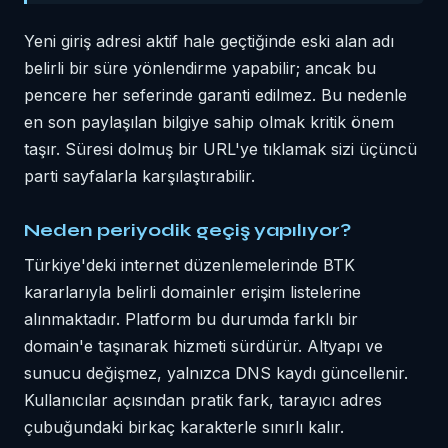
Yeni giriş adresi aktif hale geçtiğinde eski alan adı
belirli bir süre yönlendirme yapabilir; ancak bu
pencere her seferinde garanti edilmez. Bu nedenle
en son paylaşılan bilgiye sahip olmak kritik önem
taşır. Süresi dolmuş bir URL'ye tıklamak sizi üçüncü
parti sayfalarla karşılaştırabilir.
Neden periyodik geçiş yapılıyor?
Türkiye'deki internet düzenlemelerinde BTK
kararlarıyla belirli domainler erişim listelerine
alınmaktadır. Platform bu durumda farklı bir
domain'e taşınarak hizmeti sürdürür. Altyapı ve
sunucu değişmez, yalnızca DNS kaydı güncellenir.
Kullanıcılar açısından pratik fark, tarayıcı adres
çubuğundaki birkaç karakterle sınırlı kalır.