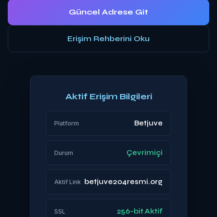
Güncel Adrese Git
Erişim Rehberini Oku
Aktif Erişim Bilgileri
Betjuve
Platform
Çevrimiçi
Durum
betjuve204resmi.org
Aktif Link
256-bit Aktif
SSL