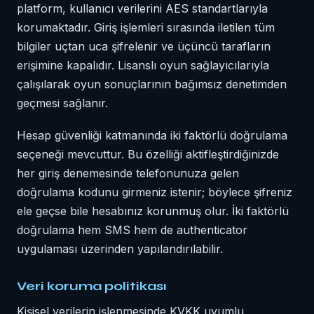
platform, kullanıcı verilerini AES standartlarıyla
korumaktadır. Giriş işlemleri sırasında iletilen tüm
bilgiler uçtan uca şifrelenir ve üçüncü tarafların
erişimine kapalıdır. Lisanslı oyun sağlayıcılarıyla
çalışılarak oyun sonuçlarının bağımsız denetimden
geçmesi sağlanır.
Hesap güvenliği katmanında iki faktörlü doğrulama
seçeneği mevcuttur. Bu özelliği aktifleştirdiğinizde
her giriş denemesinde telefonunuza gelen
doğrulama kodunu girmeniz istenir; böylece şifreniz
ele geçse bile hesabınız korunmuş olur. İki faktörlü
doğrulama hem SMS hem de authenticator
uygulaması üzerinden yapılandırılabilir.
Veri koruma politikası
Kişisel verilerin işlenmesinde KVKK uyumlu