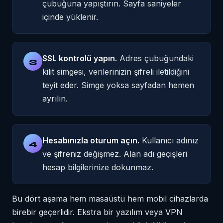
çubuğuna yapıştırın. Sayfa saniyeler
içinde yüklenir.
SSL kontrolü yapın.
Adres çubuğundaki
3
kilit simgesi, verilerinizin şifreli iletildiğini
teyit eder. Simge yoksa sayfadan hemen
ayrılın.
Hesabınızla oturum açın.
Kullanıcı adınız
4
ve şifreniz değişmez. Alan adı geçişleri
hesap bilgilerinize dokunmaz.
Bu dört aşama hem masaüstü hem mobil cihazlarda
birebir geçerlidir. Ekstra bir yazılım veya VPN