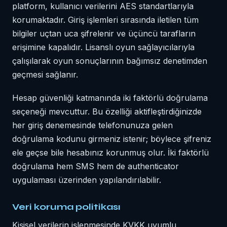
platform, kullanıcı verilerini AES standartlarıyla
korumaktadır. Giriş işlemleri sırasında iletilen tüm
bilgiler uçtan uca şifrelenir ve üçüncü tarafların
erişimine kapalıdır. Lisanslı oyun sağlayıcılarıyla
çalışılarak oyun sonuçlarının bağımsız denetimden
geçmesi sağlanır.
Hesap güvenliği katmanında iki faktörlü doğrulama
seçeneği mevcuttur. Bu özelliği aktifleştirdiğinizde
her giriş denemesinde telefonunuza gelen
doğrulama kodunu girmeniz istenir; böylece şifreniz
ele geçse bile hesabınız korunmuş olur. İki faktörlü
doğrulama hem SMS hem de authenticator
uygulaması üzerinden yapılandırılabilir.
Veri koruma politikası
Kişisel verilerin işlenmesinde KVKK uyumlu