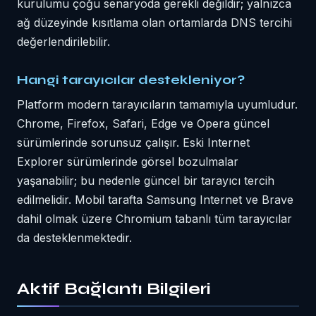
kurulumu çoğu senaryoda gerekli değildir; yalnızca
ağ düzeyinde kısıtlama olan ortamlarda DNS tercihi
değerlendirilebilir.
Hangi tarayıcılar destekleniyor?
Platform modern tarayıcıların tamamıyla uyumludur.
Chrome, Firefox, Safari, Edge ve Opera güncel
sürümlerinde sorunsuz çalışır. Eski Internet
Explorer sürümlerinde görsel bozulmalar
yaşanabilir; bu nedenle güncel bir tarayıcı tercih
edilmelidir. Mobil tarafta Samsung Internet ve Brave
dahil olmak üzere Chromium tabanlı tüm tarayıcılar
da desteklenmektedir.
Aktif Bağlantı Bilgileri