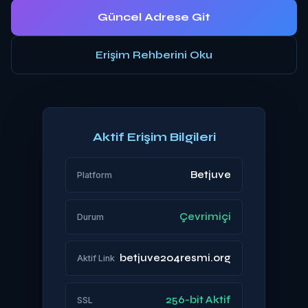
Güncel Adrese Git
Erişim Rehberini Oku
Aktif Erişim Bilgileri
Betjuve
Platform
Çevrimiçi
Durum
betjuve204resmi.org
Aktif Link
256-bit Aktif
SSL