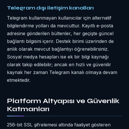
Telegram dışı iletişim kanalları
Telegram kullanmayan kullanıcılar için alternatif
bilgilendirme yolları da mevcuttur. Kayıtlı e-posta
adresine gönderilen bültenler, her geçişte güncel
bağlantı bilgisini içerir. Destek birimi üzerinden de
anlık olarak mevcut bağlantıyı öğrenebilirsiniz.
Sosyal medya hesapları ise ek bir bilgi kaynağı
olarak takip edilebilir; ancak en hızlı ve güvenilir
kaynak her zaman Telegram kanalı olmaya devam
etmektedir.
Platform Altyapısı ve Güvenlik
Katmanları
256-bit SSL şifrelemesi altında faaliyet gösteren