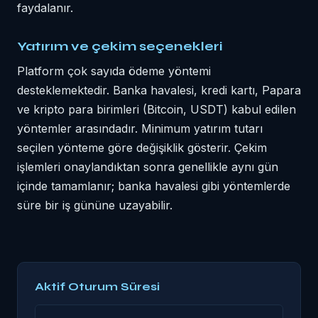
faydalanır.
Yatırım ve çekim seçenekleri
Platform çok sayıda ödeme yöntemi
desteklemektedir. Banka havalesi, kredi kartı, Papara
ve kripto para birimleri (Bitcoin, USDT) kabul edilen
yöntemler arasındadır. Minimum yatırım tutarı
seçilen yönteme göre değişiklik gösterir. Çekim
işlemleri onaylandıktan sonra genellikle aynı gün
içinde tamamlanır; banka havalesi gibi yöntemlerde
süre bir iş gününe uzayabilir.
Aktif Oturum Süresi