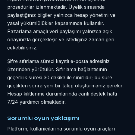
prosedürler izlenmektedir. Üyelik sırasında
paylaştığınız bilgiler yalnızca hesap yönetimi ve
yasal yükümlülükler kapsamında kullanılır.
Pazarlama amaçlı veri paylaşımı yalnızca açık
onayınızla gerçekleşir ve istediğiniz zaman geri
çekebilirsiniz.
Şifre sıfırlama süreci kayıtlı e-posta adresiniz
üzerinden yürütülür. Sıfırlama bağlantısının
geçerlilik süresi 30 dakika ile sınırlıdır; bu süre
geçtikten sonra yeni bir talep oluşturmanız gerekir.
Hesap kilitlenme durumlarında canlı destek hattı
7/24 yardımcı olmaktadır.
Sorumlu oyun yaklaşımı
Platform, kullanıcılarına sorumlu oyun araçları