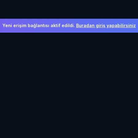
Yeni erişim bağlantısı aktif edildi.
Buradan giriş yapabilirsiniz