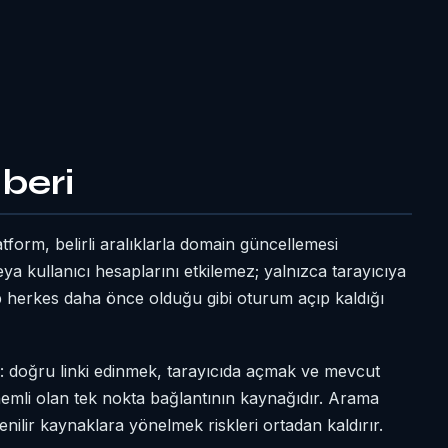
beri
tform, belirli aralıklarla domain güncellemesi
eya kullanıcı hesaplarını etkilemez; yalnızca tarayıcıya
ip herkes daha önce olduğu gibi oturum açıp kaldığı
r: doğru linki edinmek, tarayıcıda açmak ve mevcut
nemli olan tek nokta bağlantının kaynağıdır. Arama
nilir kaynaklara yönelmek riskleri ortadan kaldırır.