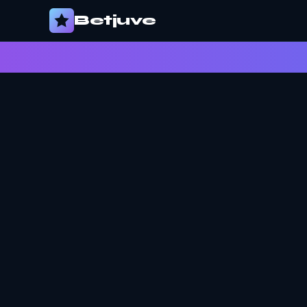
Betjuve