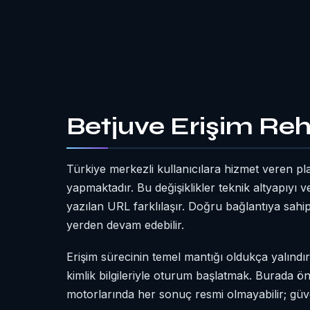
Betjuve Erişim Reh
Türkiye merkezli kullanıcılara hizmet veren pla
yapmaktadır. Bu değişiklikler teknik altyapıyı v
yazılan URL farklılaşır. Doğru bağlantıya sah
yerden devam edebilir.
Erişim sürecinin temel mantığı oldukça yalındı
kimlik bilgileriyle oturum başlatmak. Burada ö
motorlarında her sonuç resmi olmayabilir; güve