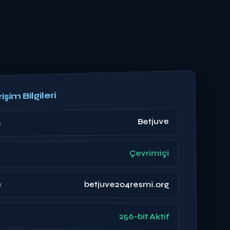
rişim Bilgileri
Betjuve
m
Çevrimiçi
betjuve204resmi.org
k
256-bit Aktif