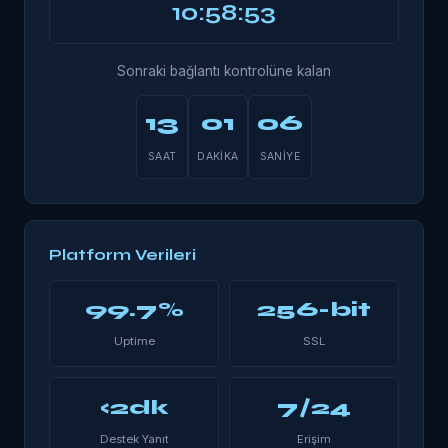
10:58:54
Sonraki bağlantı kontrolüne kalan
13
01
05
SAAT
DAKIKA
SANIYE
Platform Verileri
99.7%
256-bit
Uptime
SSL
<2dk
7/24
Destek Yanıt
Erişim