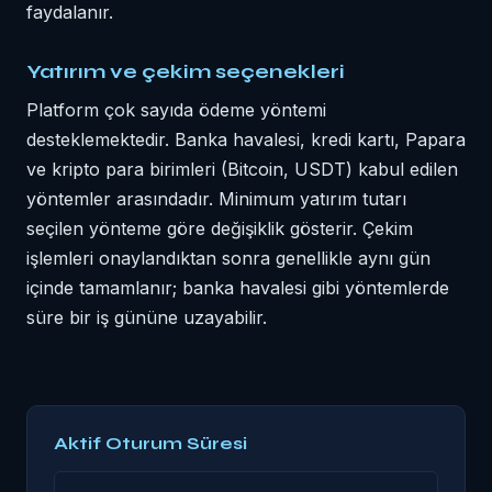
faydalanır.
Yatırım ve çekim seçenekleri
Platform çok sayıda ödeme yöntemi
desteklemektedir. Banka havalesi, kredi kartı, Papara
ve kripto para birimleri (Bitcoin, USDT) kabul edilen
yöntemler arasındadır. Minimum yatırım tutarı
seçilen yönteme göre değişiklik gösterir. Çekim
işlemleri onaylandıktan sonra genellikle aynı gün
içinde tamamlanır; banka havalesi gibi yöntemlerde
süre bir iş gününe uzayabilir.
Aktif Oturum Süresi