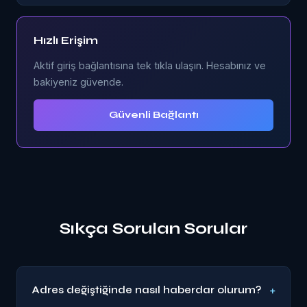
Hızlı Erişim
Aktif giriş bağlantısına tek tıkla ulaşın. Hesabınız ve
bakiyeniz güvende.
Güvenli Bağlantı
Sıkça Sorulan Sorular
Adres değiştiğinde nasıl haberdar olurum?