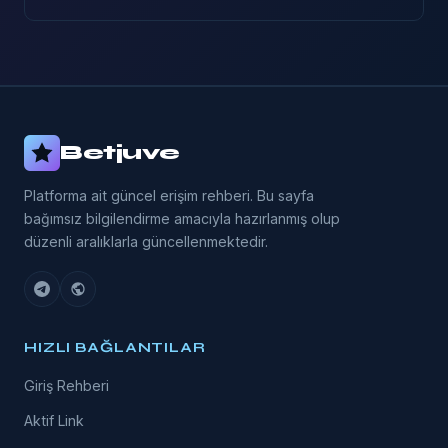
Betjuve
Platforma ait güncel erişim rehberi. Bu sayfa
bağımsız bilgilendirme amacıyla hazırlanmış olup
düzenli aralıklarla güncellenmektedir.
HIZLI BAĞLANTILAR
Giriş Rehberi
Aktif Link