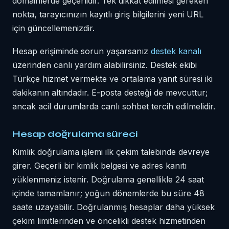
domainlerde geçerlidir. Tek dikkat edilmesi gereken
nokta, tarayıcınızın kayıtlı giriş bilgilerini yeni URL
için güncellemenizdir.
Hesap erişiminde sorun yaşarsanız
destek kanalı
üzerinden canlı yardım alabilirsiniz. Destek ekibi
Türkçe hizmet vermekte ve ortalama yanıt süresi iki
dakikanın altındadır. E-posta desteği de mevcuttur;
ancak acil durumlarda canlı sohbet tercih edilmelidir.
Hesap doğrulama süreci
Kimlik doğrulama işlemi ilk çekim talebinde devreye
girer. Geçerli bir kimlik belgesi ve adres kanıtı
yüklenmeniz istenir. Doğrulama genellikle 24 saat
içinde tamamlanır; yoğun dönemlerde bu süre 48
saate uzayabilir. Doğrulanmış hesaplar daha yüksek
çekim limitlerinden ve öncelikli destek hizmetinden