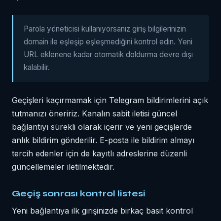
Parola yöneticisi kullanıyorsanız giriş bilgilerinizin
domain ile eşleşip eşleşmediğini kontrol edin. Yeni
URL eklenene kadar otomatik doldurma devre dışı
kalabilir.
Geçişleri kaçırmamak için Telegram bildirimlerini açık
tutmanızı öneririz. Kanalın sabit iletisi güncel
bağlantıyı sürekli olarak içerir ve yeni geçişlerde
anlık bildirim gönderilir. E-posta ile bildirim almayı
tercih edenler için de kayıtlı adreslerine düzenli
güncellemeler iletilmektedir.
Geçiş sonrası kontrol listesi
Yeni bağlantıya ilk girişinizde birkaç basit kontrol