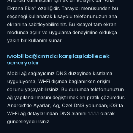
Android kullanıcıları için ek bir kolaylık da "Ana
Ekrana Ekle" özelliğidir. Tarayıcı menüsünden bu
seçeneği kullanarak kısayolu telefonunuzun ana
ekranına sabitleyebilirsiniz. Bu kısayol tam ekran
modunda açılır ve uygulama deneyimine oldukça
yakın bir kullanım sunar.
Mobil bağlantıda karşılaşılabilecek
senaryolar
Mobil ağ sağlayıcınız DNS düzeyinde kısıtlama
uyguluyorsa, Wi-Fi dışında bağlanırken erişim
sorunu yaşayabilirsiniz. Bu durumda telefonunuzun
ağ yapılandırmasını değiştirmek en pratik çözümdür.
Android'de Ayarlar, Ağ, Özel DNS yolundan; iOS'ta
Wi-Fi ağ detaylarından DNS alanını 1.1.1.1 olarak
güncelleyebilirsiniz.