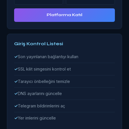
Platforma Katıl
Giriş Kontrol Listesi
Son yayınlanan bağlantıyı kullan
SSL kilit simgesini kontrol et
Tarayıcı önbelleğini temizle
DNS ayarlarını güncelle
Telegram bildirimlerini aç
Yer imlerini güncelle