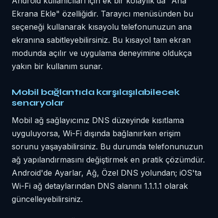
Android kullanıcıları için ek bir kolaylık da "Ana
Ekrana Ekle" özelliğidir. Tarayıcı menüsünden bu
seçeneği kullanarak kısayolu telefonunuzun ana
ekranına sabitleyebilirsiniz. Bu kısayol tam ekran
modunda açılır ve uygulama deneyimine oldukça
yakın bir kullanım sunar.
Mobil bağlantıda karşılaşılabilecek
senaryolar
Mobil ağ sağlayıcınız DNS düzeyinde kısıtlama
uyguluyorsa, Wi-Fi dışında bağlanırken erişim
sorunu yaşayabilirsiniz. Bu durumda telefonunuzun
ağ yapılandırmasını değiştirmek en pratik çözümdür.
Android'de Ayarlar, Ağ, Özel DNS yolundan; iOS'ta
Wi-Fi ağ detaylarından DNS alanını 1.1.1.1 olarak
güncelleyebilirsiniz.