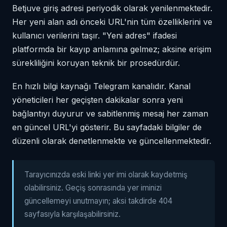
Betjuve giriş adresi periyodik olarak yenilenmektedir.
Her yeni alan adı önceki URL'nin tüm özelliklerini ve
kullanıcı verilerini taşır. "Yeni adres" ifadesi
platformda bir kayıp anlamına gelmez; aksine erişim
sürekliliğini koruyan teknik bir prosedürdür.
En hızlı bilgi kaynağı Telegram kanalıdır. Kanal
yöneticileri her geçişten dakikalar sonra yeni
bağlantıyı duyurur ve sabitlenmiş mesaj her zaman
en güncel URL'yi gösterir. Bu sayfadaki bilgiler de
düzenli olarak denetlenmekte ve güncellenmektedir.
Tarayıcınızda eski linki yer imi olarak kaydetmiş
olabilirsiniz. Geçiş sonrasında yer iminizi
güncellemeyi unutmayın; aksi takdirde 404
sayfasıyla karşılaşabilirsiniz.