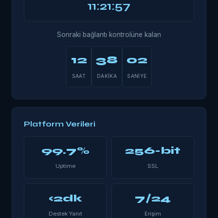
11:21:58
Sonraki bağlantı kontrolüne kalan
12
38
01
SAAT
DAKIKA
SANIYE
Platform Verileri
99.7%
256-bit
Uptime
SSL
<2dk
7/24
Destek Yanıt
Erişim