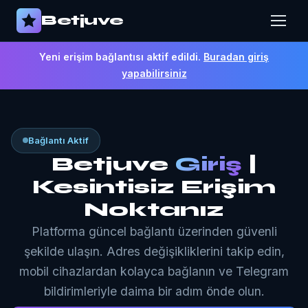
Betjuve
Yeni erişim bağlantısı aktif edildi.
Buradan giriş
yapabilirsiniz
Bağlantı Aktif
Betjuve
Giriş
|
Kesintisiz Erişim
Noktanız
Platforma güncel bağlantı üzerinden güvenli
şekilde ulaşın. Adres değişikliklerini takip edin,
mobil cihazlardan kolayca bağlanın ve Telegram
bildirimleriyle daima bir adım önde olun.