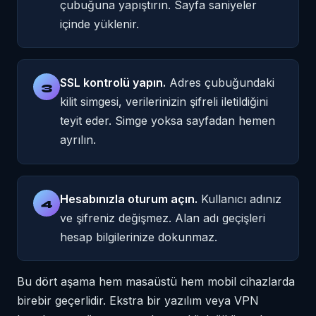
çubuğuna yapıştırın. Sayfa saniyeler
içinde yüklenir.
SSL kontrolü yapın.
Adres çubuğundaki
3
kilit simgesi, verilerinizin şifreli iletildiğini
teyit eder. Simge yoksa sayfadan hemen
ayrılın.
Hesabınızla oturum açın.
Kullanıcı adınız
4
ve şifreniz değişmez. Alan adı geçişleri
hesap bilgilerinize dokunmaz.
Bu dört aşama hem masaüstü hem mobil cihazlarda
birebir geçerlidir. Ekstra bir yazılım veya VPN