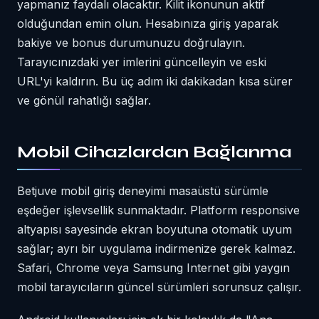
yapmanız faydalı olacaktır. Kilit ikonunun aktif
olduğundan emin olun. Hesabınıza giriş yaparak
bakiye ve bonus durumunuzu doğrulayın.
Tarayıcınızdaki yer imlerini güncelleyin ve eski
URL'yi kaldırın. Bu üç adım iki dakikadan kısa sürer
ve gönül rahatlığı sağlar.
Mobil Cihazlardan Bağlanma
Betjuve mobil giriş deneyimi masaüstü sürümle
eşdeğer işlevsellik sunmaktadır. Platform responsive
altyapısı sayesinde ekran boyutuna otomatik uyum
sağlar; ayrı bir uygulama indirmenize gerek kalmaz.
Safari, Chrome veya Samsung Internet gibi yaygın
mobil tarayıcıların güncel sürümleri sorunsuz çalışır.