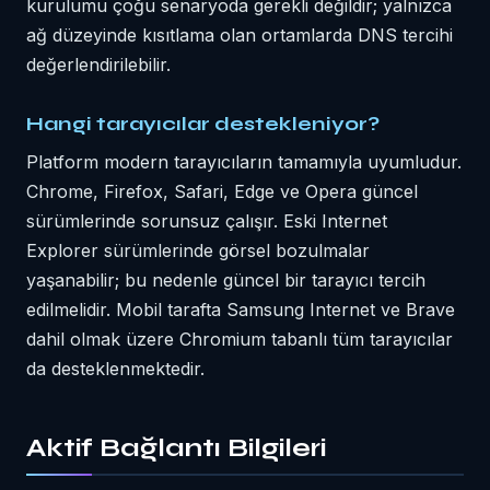
kurulumu çoğu senaryoda gerekli değildir; yalnızca
ağ düzeyinde kısıtlama olan ortamlarda DNS tercihi
değerlendirilebilir.
Hangi tarayıcılar destekleniyor?
Platform modern tarayıcıların tamamıyla uyumludur.
Chrome, Firefox, Safari, Edge ve Opera güncel
sürümlerinde sorunsuz çalışır. Eski Internet
Explorer sürümlerinde görsel bozulmalar
yaşanabilir; bu nedenle güncel bir tarayıcı tercih
edilmelidir. Mobil tarafta Samsung Internet ve Brave
dahil olmak üzere Chromium tabanlı tüm tarayıcılar
da desteklenmektedir.
Aktif Bağlantı Bilgileri