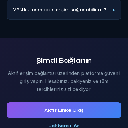
açık sunuculara yönlendirerek çoğu erişim engelini
VPN kullanmadan erişim sağlanabilir mi?
aşabilirsiniz. İşlem kısa sürede sonuçlanır.
Platform düzenli aralıklarla taşındığı için son link
bilgisine sahipseniz çoğu durumda VPN gerekmez.
Belirli ağ kısıtlamalarında DNS değişikliği ek bir
seçenek olarak değerlendirilebilir.
Şimdi Bağlanın
Aktif erişim bağlantısı üzerinden platforma güvenli
giriş yapın. Hesabınız, bakiyeniz ve tüm
tercihleriniz sizi bekliyor.
Aktif Linke Ulaş
Rehbere Dön