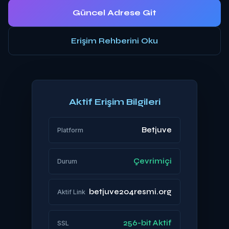
Güncel Adrese Git
Erişim Rehberini Oku
Aktif Erişim Bilgileri
Betjuve
Platform
Çevrimiçi
Durum
betjuve204resmi.org
Aktif Link
256-bit Aktif
SSL