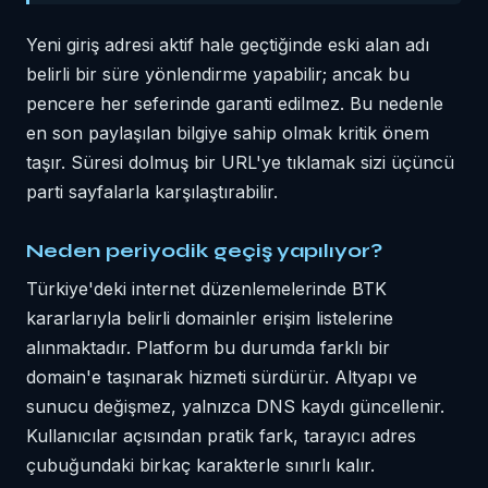
Yeni giriş adresi aktif hale geçtiğinde eski alan adı
belirli bir süre yönlendirme yapabilir; ancak bu
pencere her seferinde garanti edilmez. Bu nedenle
en son paylaşılan bilgiye sahip olmak kritik önem
taşır. Süresi dolmuş bir URL'ye tıklamak sizi üçüncü
parti sayfalarla karşılaştırabilir.
Neden periyodik geçiş yapılıyor?
Türkiye'deki internet düzenlemelerinde BTK
kararlarıyla belirli domainler erişim listelerine
alınmaktadır. Platform bu durumda farklı bir
domain'e taşınarak hizmeti sürdürür. Altyapı ve
sunucu değişmez, yalnızca DNS kaydı güncellenir.
Kullanıcılar açısından pratik fark, tarayıcı adres
çubuğundaki birkaç karakterle sınırlı kalır.