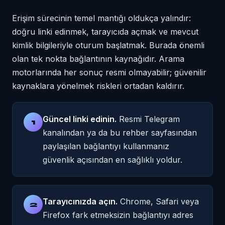
Erişim sürecinin temel mantığı oldukça yalındır:
doğru linki edinmek, tarayıcıda açmak ve mevcut
kimlik bilgileriyle oturum başlatmak. Burada önemli
olan tek nokta bağlantının kaynağıdır. Arama
motorlarında her sonuç resmi olmayabilir; güvenilir
kaynaklara yönelmek riskleri ortadan kaldırır.
Güncel linki edinin.
Resmi Telegram
1
kanalından ya da bu rehber sayfasından
paylaşılan bağlantıyı kullanmanız
güvenlik açısından en sağlıklı yoldur.
Tarayıcınızda açın.
Chrome, Safari veya
2
Firefox fark etmeksizin bağlantıyı adres