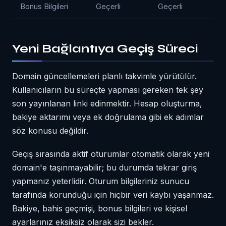
Bonus Bilgileri
Geçerli
Geçerli
Yeni Bağlantıya Geçiş Süreci
Domain güncellemeleri planlı takvimle yürütülür.
Kullanıcıların bu süreçte yapması gereken tek şey
son yayınlanan linki edinmektir. Hesap oluşturma,
bakiye aktarımı veya ek doğrulama gibi ek adımlar
söz konusu değildir.
Geçiş sırasında aktif oturumlar otomatik olarak yeni
domain'e taşınmayabilir; bu durumda tekrar giriş
yapmanız yeterlidir. Oturum bilgileriniz sunucu
tarafında korunduğu için hiçbir veri kaybı yaşanmaz.
Bakiye, bahis geçmişi, bonus bilgileri ve kişisel
ayarlarınız eksiksiz olarak sizi bekler.