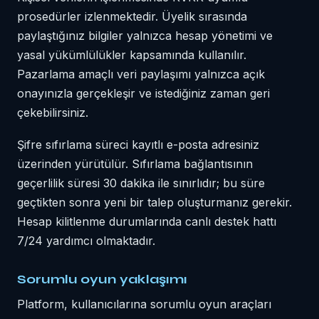
prosedürler izlenmektedir. Üyelik sırasında
paylaştığınız bilgiler yalnızca hesap yönetimi ve
yasal yükümlülükler kapsamında kullanılır.
Pazarlama amaçlı veri paylaşımı yalnızca açık
onayınızla gerçekleşir ve istediğiniz zaman geri
çekebilirsiniz.
Şifre sıfırlama süreci kayıtlı e-posta adresiniz
üzerinden yürütülür. Sıfırlama bağlantısının
geçerlilik süresi 30 dakika ile sınırlıdır; bu süre
geçtikten sonra yeni bir talep oluşturmanız gerekir.
Hesap kilitlenme durumlarında canlı destek hattı
7/24 yardımcı olmaktadır.
Sorumlu oyun yaklaşımı
Platform, kullanıcılarına sorumlu oyun araçları