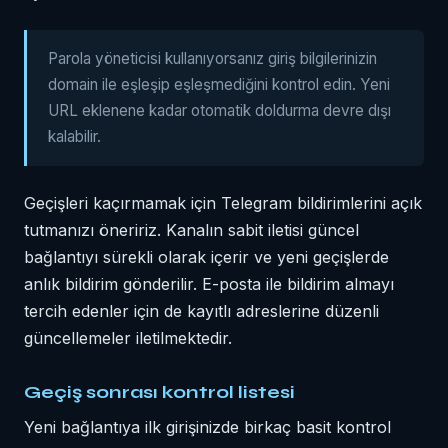
Parola yöneticisi kullanıyorsanız giriş bilgilerinizin
domain ile eşleşip eşleşmediğini kontrol edin. Yeni
URL eklenene kadar otomatik doldurma devre dışı
kalabilir.
Geçişleri kaçırmamak için Telegram bildirimlerini açık
tutmanızı öneririz. Kanalın sabit iletisi güncel
bağlantıyı sürekli olarak içerir ve yeni geçişlerde
anlık bildirim gönderilir. E-posta ile bildirim almayı
tercih edenler için de kayıtlı adreslerine düzenli
güncellemeler iletilmektedir.
Geçiş sonrası kontrol listesi
Yeni bağlantıya ilk girişinizde birkaç basit kontrol