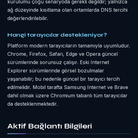
kurulumu çoğu senaryoda gerekli değildir; yalnızca
ağ düzeyinde kısıtlama olan ortamlarda DNS tercihi
değerlendirilebilir.
Hangi tarayıcılar destekleniyor?
Platform modern tarayıcıların tamamıyla uyumludur.
Chrome, Firefox, Safari, Edge ve Opera güncel
sürümlerinde sorunsuz çalışır. Eski Internet
Explorer sürümlerinde görsel bozulmalar
yaşanabilir; bu nedenle güncel bir tarayıcı tercih
edilmelidir. Mobil tarafta Samsung Internet ve Brave
dahil olmak üzere Chromium tabanlı tüm tarayıcılar
da desteklenmektedir.
Aktif Bağlantı Bilgileri