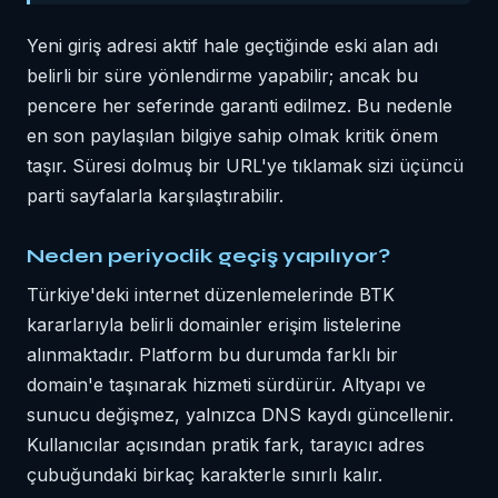
Yeni giriş adresi aktif hale geçtiğinde eski alan adı
belirli bir süre yönlendirme yapabilir; ancak bu
pencere her seferinde garanti edilmez. Bu nedenle
en son paylaşılan bilgiye sahip olmak kritik önem
taşır. Süresi dolmuş bir URL'ye tıklamak sizi üçüncü
parti sayfalarla karşılaştırabilir.
Neden periyodik geçiş yapılıyor?
Türkiye'deki internet düzenlemelerinde BTK
kararlarıyla belirli domainler erişim listelerine
alınmaktadır. Platform bu durumda farklı bir
domain'e taşınarak hizmeti sürdürür. Altyapı ve
sunucu değişmez, yalnızca DNS kaydı güncellenir.
Kullanıcılar açısından pratik fark, tarayıcı adres
çubuğundaki birkaç karakterle sınırlı kalır.