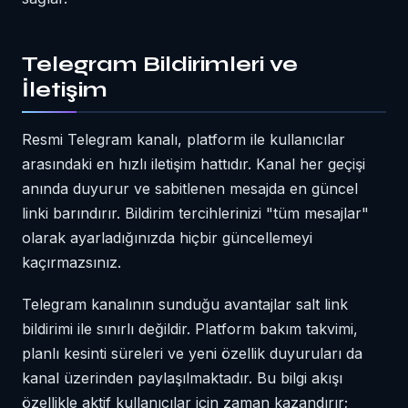
Telegram Bildirimleri ve
İletişim
Resmi Telegram kanalı, platform ile kullanıcılar
arasındaki en hızlı iletişim hattıdır. Kanal her geçişi
anında duyurur ve sabitlenen mesajda en güncel
linki barındırır. Bildirim tercihlerinizi "tüm mesajlar"
olarak ayarladığınızda hiçbir güncellemeyi
kaçırmazsınız.
Telegram kanalının sunduğu avantajlar salt link
bildirimi ile sınırlı değildir. Platform bakım takvimi,
planlı kesinti süreleri ve yeni özellik duyuruları da
kanal üzerinden paylaşılmaktadır. Bu bilgi akışı
özellikle aktif kullanıcılar için zaman kazandırır;