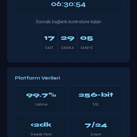
06:30:55
Sonraki bağlantı kontrolüne kalan
17
29
04
SAAT
DAKIKA
SANIYE
Platform Verileri
99.7%
256-bit
Uptime
SSL
<2dk
7/24
Destek Yanıt
Erişim