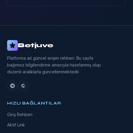
Betjuve
Platforma ait güncel erişim rehberi. Bu sayfa
bağımsız bilgilendirme amacıyla hazırlanmış olup
düzenli aralıklarla güncellenmektedir.
HIZLI BAĞLANTILAR
Giriş Rehberi
Aktif Link