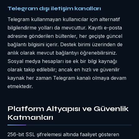
Telegram dışı iletişim kanalları
Telegram kullanmayan kullanıcılar için alternatif
bilgilendirme yolları da mevcuttur. Kayıtlı e-posta
adresine gönderilen bültenler, her geçişte güncel
bağlantı bilgisini içerir. Destek birimi üzerinden de
anlık olarak mevcut bağlantıyı öğrenebilirsiniz.
Sosyal medya hesapları ise ek bir bilgi kaynağı
olarak takip edilebilir; ancak en hızlı ve güvenilir
kaynak her zaman Telegram kanalı olmaya devam
etmektedir.
Platform Altyapısı ve Güvenlik
Katmanları
256-bit SSL şifrelemesi altında faaliyet gösteren