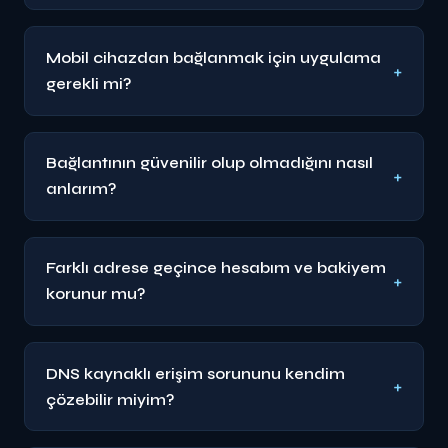
Telegram kanalını takip ederek anlık bildirimlerle yeni
bağlantı bilgisine ulaşabilirsiniz. Kanalda sabitlenen
Mobil cihazdan bağlanmak için uygulama
mesaj daima en güncel linki gösterir.
gerekli mi?
Hayır, platform mobil tarayıcı üzerinden tam işlevli
çalışmaktadır. Android kullanıcıları ana ekrana kısayol
Bağlantının güvenilir olup olmadığını nasıl
ekleyerek uygulama benzeri deneyim elde edebilir.
anlarım?
SSL kilit simgesinin tarayıcınızda aktif olduğunu
kontrol edin ve URL yapısının resmi formatla
Farklı adrese geçince hesabım ve bakiyem
uyuştuğunu doğrulayın. Güvenilir linklere yalnızca
korunur mu?
resmi kanal veya bu rehber üzerinden ulaşmanız
önerilir.
Değişiklik yalnızca domain seviyesinde gerçekleşir.
Hesap bilgileriniz, bakiyeniz ve geçmiş işlemleriniz
DNS kaynaklı erişim sorununu kendim
aynen korunur. Mevcut kullanıcı adı ve şifrenizle
çözebilir miyim?
oturum açmanız yeterlidir.
Evet, cihazınızın DNS ayarlarını 1.1.1.1 veya 8.8.8.8 gibi