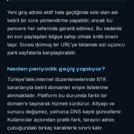
Yeni giriş adresi aktif hale geçtiğinde eski alan adı
belirli bir süre yönlendirme yapabilir; ancak bu
pencere her seferinde garanti edilmez. Bu nedenle
en son paylaşılan bilgiye sahip olmak kritik önem
taşır. Süresi dolmuş bir URL'ye tıklamak sizi üçüncü
parti sayfalarla karşılaştırabilir.
Neden periyodik geçiş yapılıyor?
Türkiye'deki internet düzenlemelerinde BTK
kararlarıyla belirli domainler erişim listelerine
alınmaktadır. Platform bu durumda farklı bir
domain'e taşınarak hizmeti sürdürür. Altyapı ve
sunucu değişmez, yalnızca DNS kaydı güncellenir.
Kullanıcılar açısından pratik fark, tarayıcı adres
çubuğundaki birkaç karakterle sınırlı kalır.