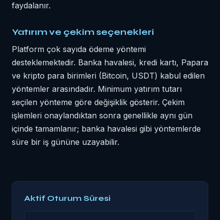
faydalanır.
Yatırım ve çekim seçenekleri
Platform çok sayıda ödeme yöntemi
desteklemektedir. Banka havalesi, kredi kartı, Papara
ve kripto para birimleri (Bitcoin, USDT) kabul edilen
yöntemler arasındadır. Minimum yatırım tutarı
seçilen yönteme göre değişiklik gösterir. Çekim
işlemleri onaylandıktan sonra genellikle aynı gün
içinde tamamlanır; banka havalesi gibi yöntemlerde
süre bir iş gününe uzayabilir.
Aktif Oturum Süresi