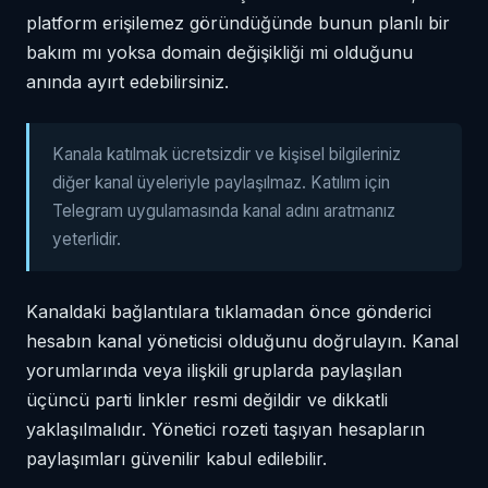
platform erişilemez göründüğünde bunun planlı bir
bakım mı yoksa domain değişikliği mi olduğunu
anında ayırt edebilirsiniz.
Kanala katılmak ücretsizdir ve kişisel bilgileriniz
diğer kanal üyeleriyle paylaşılmaz. Katılım için
Telegram uygulamasında kanal adını aratmanız
yeterlidir.
Kanaldaki bağlantılara tıklamadan önce gönderici
hesabın kanal yöneticisi olduğunu doğrulayın. Kanal
yorumlarında veya ilişkili gruplarda paylaşılan
üçüncü parti linkler resmi değildir ve dikkatli
yaklaşılmalıdır. Yönetici rozeti taşıyan hesapların
paylaşımları güvenilir kabul edilebilir.