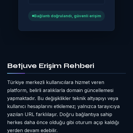
Bağlantı doğrulandı, güvenli erişim
Betjuve Erişim Rehberi
Türkiye merkezli kullanıcılara hizmet veren
platform, belirli aralıklarla domain güncellemesi
yapmaktadır. Bu değişiklikler teknik altyapıyı veya
kullanıcı hesaplarını etkilemez; yalnızca tarayıcıya
yazılan URL farklılaşır. Doğru bağlantıya sahip
herkes daha önce olduğu gibi oturum açıp kaldığı
yerden devam edebilir.