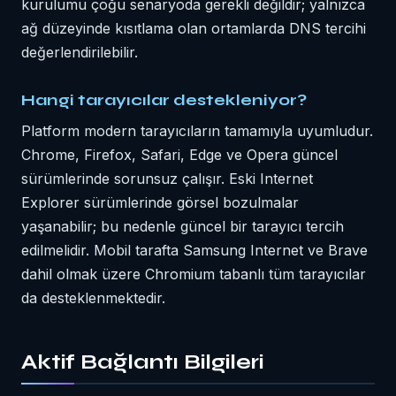
kurulumu çoğu senaryoda gerekli değildir; yalnızca
ağ düzeyinde kısıtlama olan ortamlarda DNS tercihi
değerlendirilebilir.
Hangi tarayıcılar destekleniyor?
Platform modern tarayıcıların tamamıyla uyumludur.
Chrome, Firefox, Safari, Edge ve Opera güncel
sürümlerinde sorunsuz çalışır. Eski Internet
Explorer sürümlerinde görsel bozulmalar
yaşanabilir; bu nedenle güncel bir tarayıcı tercih
edilmelidir. Mobil tarafta Samsung Internet ve Brave
dahil olmak üzere Chromium tabanlı tüm tarayıcılar
da desteklenmektedir.
Aktif Bağlantı Bilgileri