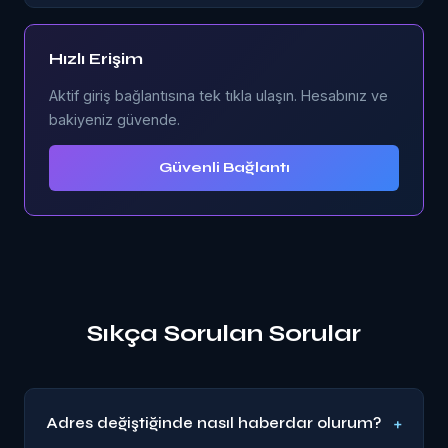
Hızlı Erişim
Aktif giriş bağlantısına tek tıkla ulaşın. Hesabınız ve
bakiyeniz güvende.
Güvenli Bağlantı
Sıkça Sorulan Sorular
Adres değiştiğinde nasıl haberdar olurum?