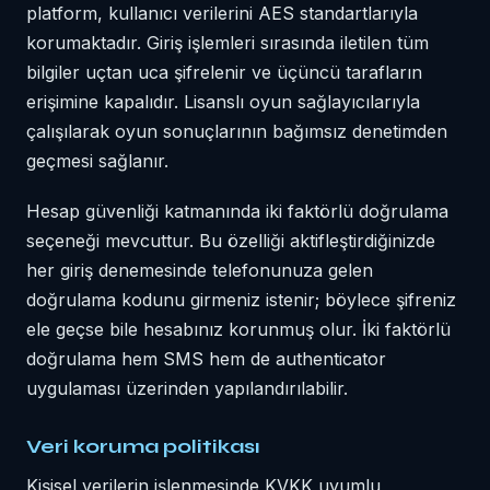
platform, kullanıcı verilerini AES standartlarıyla
korumaktadır. Giriş işlemleri sırasında iletilen tüm
bilgiler uçtan uca şifrelenir ve üçüncü tarafların
erişimine kapalıdır. Lisanslı oyun sağlayıcılarıyla
çalışılarak oyun sonuçlarının bağımsız denetimden
geçmesi sağlanır.
Hesap güvenliği katmanında iki faktörlü doğrulama
seçeneği mevcuttur. Bu özelliği aktifleştirdiğinizde
her giriş denemesinde telefonunuza gelen
doğrulama kodunu girmeniz istenir; böylece şifreniz
ele geçse bile hesabınız korunmuş olur. İki faktörlü
doğrulama hem SMS hem de authenticator
uygulaması üzerinden yapılandırılabilir.
Veri koruma politikası
Kişisel verilerin işlenmesinde KVKK uyumlu