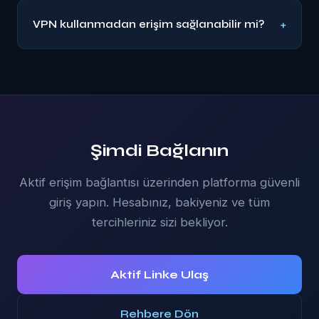
açık sunuculara yönlendirerek çoğu erişim engelini
VPN kullanmadan erişim sağlanabilir mi?
aşabilirsiniz. İşlem kısa sürede sonuçlanır.
Platform düzenli aralıklarla taşındığı için son link
bilgisine sahipseniz çoğu durumda VPN gerekmez.
Belirli ağ kısıtlamalarında DNS değişikliği ek bir
seçenek olarak değerlendirilebilir.
Şimdi Bağlanın
Aktif erişim bağlantısı üzerinden platforma güvenli
giriş yapın. Hesabınız, bakiyeniz ve tüm
tercihleriniz sizi bekliyor.
Aktif Linke Ulaş
Rehbere Dön