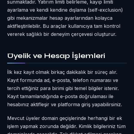
sunmaktadır. Yatırım limiti belirleme, kayıp limiti
ayarlama ve kendi kendine dışlama (self-exclusion)
gibi mekanizmalar hesap ayarlarından kolayca
aktifleştirilebilir. Bu araçlar kullanıcıya tam kontrol
vererek sağlıklı bir deneyim çerçevesi oluşturur.
Üyelik ve Hesap İşlemleri
İlk kez kayıt olmak birkaç dakikalık bir süreç alır.
Kayıt formunda ad, e-posta, telefon numarası ve
tercih ettiğiniz para birimi gibi temel bilgiler istenir.
Kayıt tamamlandığında e-posta doğrulaması ile
hesabınız aktifleşir ve platforma giriş yapabilirsiniz.
Mevcut üyeler domain geçişlerinde herhangi bir ek
işlem yapmak zorunda değildir. Kimlik bilgileriniz tüm