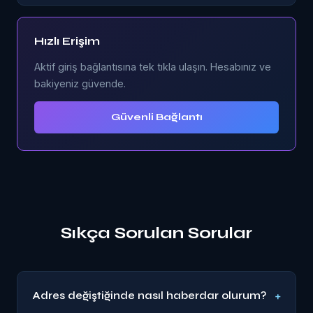
Hızlı Erişim
Aktif giriş bağlantısına tek tıkla ulaşın. Hesabınız ve
bakiyeniz güvende.
Güvenli Bağlantı
Sıkça Sorulan Sorular
Adres değiştiğinde nasıl haberdar olurum?