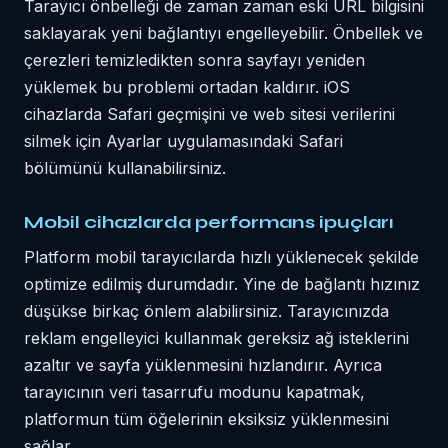
Tarayıcı önbelleği de zaman zaman eski URL bilgisini
saklayarak yeni bağlantıyı engelleyebilir. Önbellek ve
çerezleri temizledikten sonra sayfayı yeniden
yüklemek bu problemi ortadan kaldırır. iOS
cihazlarda Safari geçmişini ve web sitesi verilerini
silmek için Ayarlar uygulamasındaki Safari
bölümünü kullanabilirsiniz.
Mobil cihazlarda performans ipuçları
Platform mobil tarayıcılarda hızlı yüklenecek şekilde
optimize edilmiş durumdadır. Yine de bağlantı hızınız
düşükse birkaç önlem alabilirsiniz. Tarayıcınızda
reklam engelleyici kullanmak gereksiz ağ isteklerini
azaltır ve sayfa yüklenmesini hızlandırır. Ayrıca
tarayıcının veri tasarrufu modunu kapatmak,
platformun tüm öğelerinin eksiksiz yüklenmesini
sağlar.