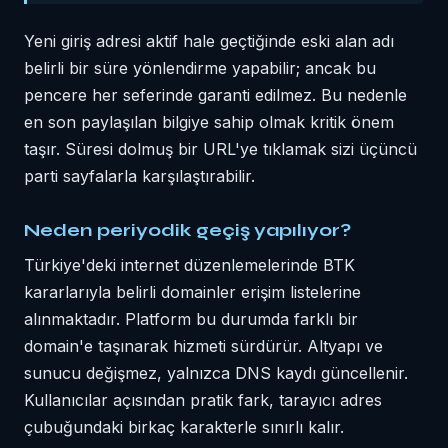
Yeni giriş adresi aktif hale geçtiğinde eski alan adı
belirli bir süre yönlendirme yapabilir; ancak bu
pencere her seferinde garanti edilmez. Bu nedenle
en son paylaşılan bilgiye sahip olmak kritik önem
taşır. Süresi dolmuş bir URL'ye tıklamak sizi üçüncü
parti sayfalarla karşılaştırabilir.
Neden periyodik geçiş yapılıyor?
Türkiye'deki internet düzenlemelerinde BTK
kararlarıyla belirli domainler erişim listelerine
alınmaktadır. Platform bu durumda farklı bir
domain'e taşınarak hizmeti sürdürür. Altyapı ve
sunucu değişmez, yalnızca DNS kaydı güncellenir.
Kullanıcılar açısından pratik fark, tarayıcı adres
çubuğundaki birkaç karakterle sınırlı kalır.