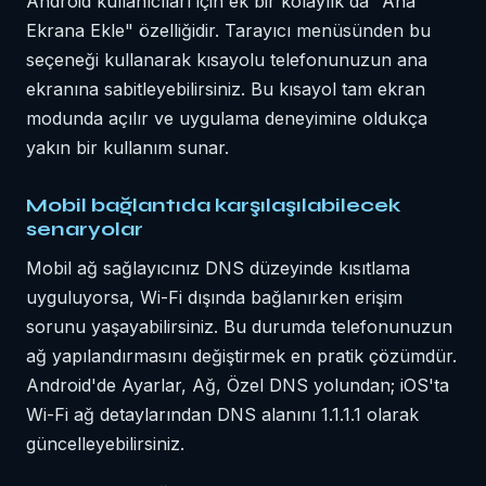
Android kullanıcıları için ek bir kolaylık da "Ana
Ekrana Ekle" özelliğidir. Tarayıcı menüsünden bu
seçeneği kullanarak kısayolu telefonunuzun ana
ekranına sabitleyebilirsiniz. Bu kısayol tam ekran
modunda açılır ve uygulama deneyimine oldukça
yakın bir kullanım sunar.
Mobil bağlantıda karşılaşılabilecek
senaryolar
Mobil ağ sağlayıcınız DNS düzeyinde kısıtlama
uyguluyorsa, Wi-Fi dışında bağlanırken erişim
sorunu yaşayabilirsiniz. Bu durumda telefonunuzun
ağ yapılandırmasını değiştirmek en pratik çözümdür.
Android'de Ayarlar, Ağ, Özel DNS yolundan; iOS'ta
Wi-Fi ağ detaylarından DNS alanını 1.1.1.1 olarak
güncelleyebilirsiniz.