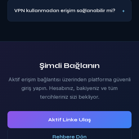
açık sunuculara yönlendirerek çoğu erişim engelini
VPN kullanmadan erişim sağlanabilir mi?
aşabilirsiniz. İşlem kısa sürede sonuçlanır.
Platform düzenli aralıklarla taşındığı için son link
bilgisine sahipseniz çoğu durumda VPN gerekmez.
Belirli ağ kısıtlamalarında DNS değişikliği ek bir
seçenek olarak değerlendirilebilir.
Şimdi Bağlanın
Aktif erişim bağlantısı üzerinden platforma güvenli
giriş yapın. Hesabınız, bakiyeniz ve tüm
tercihleriniz sizi bekliyor.
Aktif Linke Ulaş
Rehbere Dön