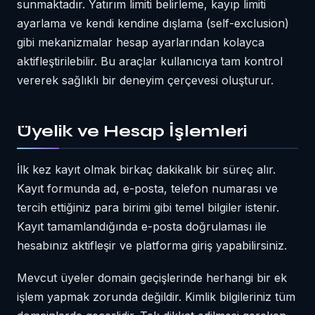
sunmaktadır. Yatırım limiti belirleme, kayıp limiti
ayarlama ve kendi kendine dışlama (self-exclusion)
gibi mekanizmalar hesap ayarlarından kolayca
aktifleştirilebilir. Bu araçlar kullanıcıya tam kontrol
vererek sağlıklı bir deneyim çerçevesi oluşturur.
Üyelik ve Hesap İşlemleri
İlk kez kayıt olmak birkaç dakikalık bir süreç alır.
Kayıt formunda ad, e-posta, telefon numarası ve
tercih ettiğiniz para birimi gibi temel bilgiler istenir.
Kayıt tamamlandığında e-posta doğrulaması ile
hesabınız aktifleşir ve platforma giriş yapabilirsiniz.
Mevcut üyeler domain geçişlerinde herhangi bir ek
işlem yapmak zorunda değildir. Kimlik bilgileriniz tüm