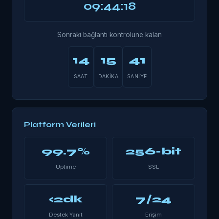
09:44:19
Sonraki bağlantı kontrolüne kalan
14
15
40
SAAT
DAKIKA
SANIYE
Platform Verileri
99.7%
256-bit
Uptime
SSL
<2dk
7/24
Destek Yanıt
Erişim