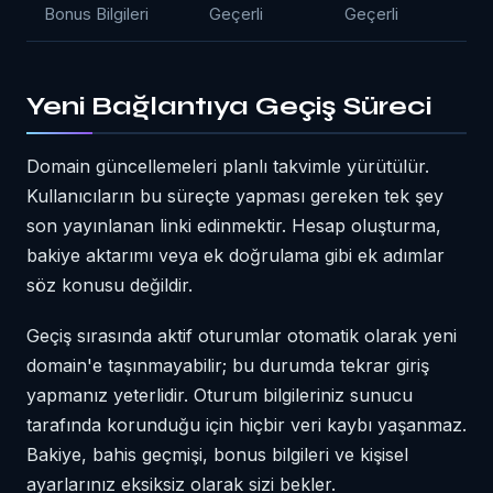
Bonus Bilgileri
Geçerli
Geçerli
Yeni Bağlantıya Geçiş Süreci
Domain güncellemeleri planlı takvimle yürütülür.
Kullanıcıların bu süreçte yapması gereken tek şey
son yayınlanan linki edinmektir. Hesap oluşturma,
bakiye aktarımı veya ek doğrulama gibi ek adımlar
söz konusu değildir.
Geçiş sırasında aktif oturumlar otomatik olarak yeni
domain'e taşınmayabilir; bu durumda tekrar giriş
yapmanız yeterlidir. Oturum bilgileriniz sunucu
tarafında korunduğu için hiçbir veri kaybı yaşanmaz.
Bakiye, bahis geçmişi, bonus bilgileri ve kişisel
ayarlarınız eksiksiz olarak sizi bekler.