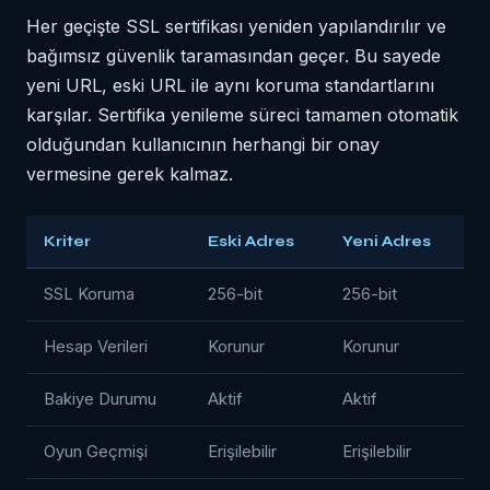
Her geçişte SSL sertifikası yeniden yapılandırılır ve
bağımsız güvenlik taramasından geçer. Bu sayede
yeni URL, eski URL ile aynı koruma standartlarını
karşılar. Sertifika yenileme süreci tamamen otomatik
olduğundan kullanıcının herhangi bir onay
vermesine gerek kalmaz.
Kriter
Eski Adres
Yeni Adres
SSL Koruma
256-bit
256-bit
Hesap Verileri
Korunur
Korunur
Bakiye Durumu
Aktif
Aktif
Oyun Geçmişi
Erişilebilir
Erişilebilir