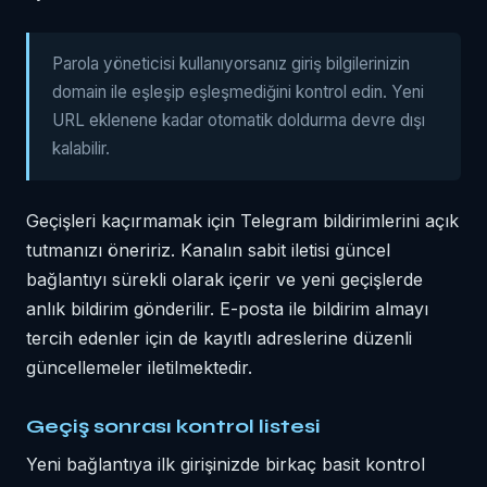
Parola yöneticisi kullanıyorsanız giriş bilgilerinizin
domain ile eşleşip eşleşmediğini kontrol edin. Yeni
URL eklenene kadar otomatik doldurma devre dışı
kalabilir.
Geçişleri kaçırmamak için Telegram bildirimlerini açık
tutmanızı öneririz. Kanalın sabit iletisi güncel
bağlantıyı sürekli olarak içerir ve yeni geçişlerde
anlık bildirim gönderilir. E-posta ile bildirim almayı
tercih edenler için de kayıtlı adreslerine düzenli
güncellemeler iletilmektedir.
Geçiş sonrası kontrol listesi
Yeni bağlantıya ilk girişinizde birkaç basit kontrol