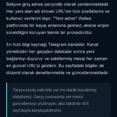
Betjuve giriş adresi periyodik olarak yenilenmektedir.
Her yeni alan adı önceki URL'nin tüm özelliklerini ve
kullanıcı verilerini taşır. "Yeni adres" ifadesi
platformda bir kayıp anlamına gelmez; aksine erişim
sürekliliğini koruyan teknik bir prosedürdür.
En hızlı bilgi kaynağı Telegram kanalıdır. Kanal
yöneticileri her geçişten dakikalar sonra yeni
bağlantıyı duyurur ve sabitlenmiş mesaj her zaman
en güncel URL'yi gösterir. Bu sayfadaki bilgiler de
düzenli olarak denetlenmekte ve güncellenmektedir.
Tarayıcınızda eski linki yer imi olarak kaydetmiş
olabilirsiniz. Geçiş sonrasında yer iminizi
güncellemeyi unutmayın; aksi takdirde 404
sayfasıyla karşılaşabilirsiniz.