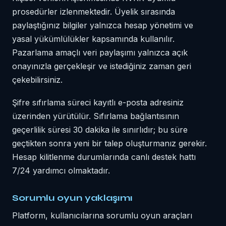
prosedürler izlenmektedir. Üyelik sırasında
paylaştığınız bilgiler yalnızca hesap yönetimi ve
yasal yükümlülükler kapsamında kullanılır.
Pazarlama amaçlı veri paylaşımı yalnızca açık
onayınızla gerçekleşir ve istediğiniz zaman geri
çekebilirsiniz.
Şifre sıfırlama süreci kayıtlı e-posta adresiniz
üzerinden yürütülür. Sıfırlama bağlantısının
geçerlilik süresi 30 dakika ile sınırlıdır; bu süre
geçtikten sonra yeni bir talep oluşturmanız gerekir.
Hesap kilitlenme durumlarında canlı destek hattı
7/24 yardımcı olmaktadır.
Sorumlu oyun yaklaşımı
Platform, kullanıcılarına sorumlu oyun araçları