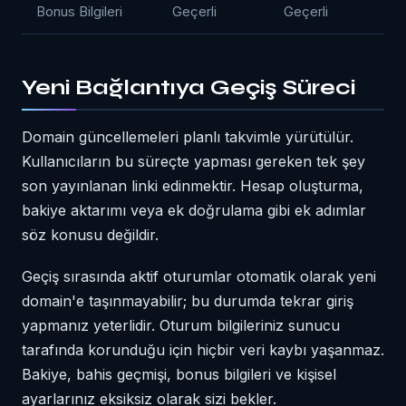
Bonus Bilgileri
Geçerli
Geçerli
Yeni Bağlantıya Geçiş Süreci
Domain güncellemeleri planlı takvimle yürütülür.
Kullanıcıların bu süreçte yapması gereken tek şey
son yayınlanan linki edinmektir. Hesap oluşturma,
bakiye aktarımı veya ek doğrulama gibi ek adımlar
söz konusu değildir.
Geçiş sırasında aktif oturumlar otomatik olarak yeni
domain'e taşınmayabilir; bu durumda tekrar giriş
yapmanız yeterlidir. Oturum bilgileriniz sunucu
tarafında korunduğu için hiçbir veri kaybı yaşanmaz.
Bakiye, bahis geçmişi, bonus bilgileri ve kişisel
ayarlarınız eksiksiz olarak sizi bekler.