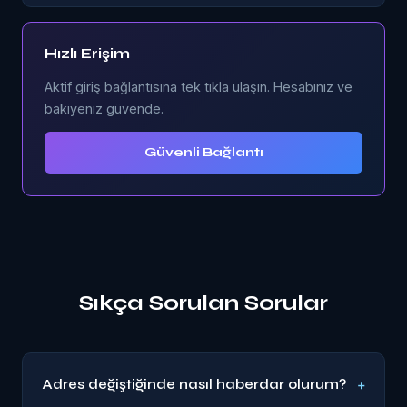
Hızlı Erişim
Aktif giriş bağlantısına tek tıkla ulaşın. Hesabınız ve
bakiyeniz güvende.
Güvenli Bağlantı
Sıkça Sorulan Sorular
Adres değiştiğinde nasıl haberdar olurum?