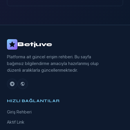
Betjuve
Platforma ait güncel erişim rehberi. Bu sayfa
bağımsız bilgilendirme amacıyla hazırlanmış olup
düzenli aralıklarla güncellenmektedir.
HIZLI BAĞLANTILAR
Giriş Rehberi
Aktif Link