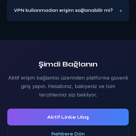
açık sunuculara yönlendirerek çoğu erişim engelini
VPN kullanmadan erişim sağlanabilir mi?
aşabilirsiniz. İşlem kısa sürede sonuçlanır.
Platform düzenli aralıklarla taşındığı için son link
bilgisine sahipseniz çoğu durumda VPN gerekmez.
Belirli ağ kısıtlamalarında DNS değişikliği ek bir
seçenek olarak değerlendirilebilir.
Şimdi Bağlanın
Aktif erişim bağlantısı üzerinden platforma güvenli
giriş yapın. Hesabınız, bakiyeniz ve tüm
tercihleriniz sizi bekliyor.
Aktif Linke Ulaş
Rehbere Dön