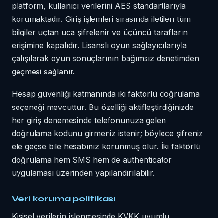
platform, kullanıcı verilerini AES standartlarıyla
korumaktadır. Giriş işlemleri sırasında iletilen tüm
bilgiler uçtan uca şifrelenir ve üçüncü tarafların
erişimine kapalıdır. Lisanslı oyun sağlayıcılarıyla
çalışılarak oyun sonuçlarının bağımsız denetimden
geçmesi sağlanır.
Hesap güvenliği katmanında iki faktörlü doğrulama
seçeneği mevcuttur. Bu özelliği aktifleştirdiğinizde
her giriş denemesinde telefonunuza gelen
doğrulama kodunu girmeniz istenir; böylece şifreniz
ele geçse bile hesabınız korunmuş olur. İki faktörlü
doğrulama hem SMS hem de authenticator
uygulaması üzerinden yapılandırılabilir.
Veri koruma politikası
Kişisel verilerin işlenmesinde KVKK uyumlu