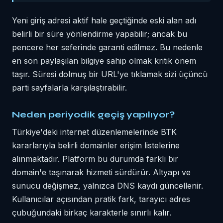
Yeni giriş adresi aktif hale geçtiğinde eski alan adı
belirli bir süre yönlendirme yapabilir; ancak bu
pencere her seferinde garanti edilmez. Bu nedenle
en son paylaşılan bilgiye sahip olmak kritik önem
taşır. Süresi dolmuş bir URL'ye tıklamak sizi üçüncü
parti sayfalarla karşılaştırabilir.
Neden periyodik geçiş yapılıyor?
Türkiye'deki internet düzenlemelerinde BTK
kararlarıyla belirli domainler erişim listelerine
alınmaktadır. Platform bu durumda farklı bir
domain'e taşınarak hizmeti sürdürür. Altyapı ve
sunucu değişmez, yalnızca DNS kaydı güncellenir.
Kullanıcılar açısından pratik fark, tarayıcı adres
çubuğundaki birkaç karakterle sınırlı kalır.