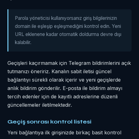
Parola yöneticisi kullanıyorsanız giriş bilgilerinizin
domain ile eşleşip eşleşmediğini kontrol edin. Yeni
URL eklenene kadar otomatik doldurma devre dışı
kalabilir.
Geçişleri kaçırmamak için Telegram bildirimlerini açık
tutmanızı öneririz. Kanalın sabit iletisi güncel
bağlantıyı sürekli olarak içerir ve yeni geçişlerde
anlık bildirim gönderilir. E-posta ile bildirim almayı
tercih edenler için de kayıtlı adreslerine düzenli
güncellemeler iletilmektedir.
Geçiş sonrası kontrol listesi
Yeni bağlantıya ilk girişinizde birkaç basit kontrol