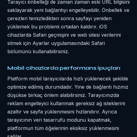
Tarayıcı önbelleği de zaman zaman eski URL bilgisini
saklayarak yeni bağlantıyı engelleyebilir. Önbellek ve
çerezleri temizledikten sonra sayfayı yeniden
yüklemek bu problemi ortadan kaldırır. iOS
cihazlarda Safari geçmişini ve web sitesi verilerini
silmek için Ayarlar uygulamasındaki Safari
bölümünü kullanabilirsiniz.
Mobil cihazlarda performans ipuçları
Platform mobil tarayıcılarda hızlı yüklenecek şekilde
optimize edilmiş durumdadır. Yine de bağlantı hızınız
düşükse birkaç önlem alabilirsiniz. Tarayıcınızda
reklam engelleyici kullanmak gereksiz ağ isteklerini
azaltır ve sayfa yüklenmesini hızlandırır. Ayrıca
tarayıcının veri tasarrufu modunu kapatmak,
platformun tüm öğelerinin eksiksiz yüklenmesini
sağlar.