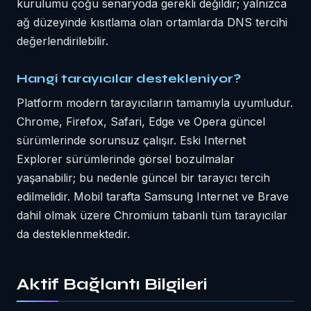
kurulumu çoğu senaryoda gerekli değildir; yalnızca
ağ düzeyinde kısıtlama olan ortamlarda DNS tercihi
değerlendirilebilir.
Hangi tarayıcılar destekleniyor?
Platform modern tarayıcıların tamamıyla uyumludur.
Chrome, Firefox, Safari, Edge ve Opera güncel
sürümlerinde sorunsuz çalışır. Eski Internet
Explorer sürümlerinde görsel bozulmalar
yaşanabilir; bu nedenle güncel bir tarayıcı tercih
edilmelidir. Mobil tarafta Samsung Internet ve Brave
dahil olmak üzere Chromium tabanlı tüm tarayıcılar
da desteklenmektedir.
Aktif Bağlantı Bilgileri