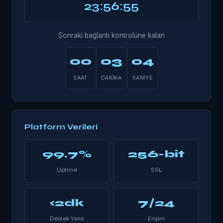
23:56:56
Sonraki bağlantı kontrolüne kalan
00
03
03
SAAT
DAKIKA
SANIYE
Platform Verileri
99.7%
256-bit
Uptime
SSL
<2dk
7/24
Destek Yanıt
Erişim