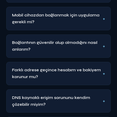
Telegram kanalını takip ederek anlık bildirimlerle yeni
bağlantı bilgisine ulaşabilirsiniz. Kanalda sabitlenen
Mobil cihazdan bağlanmak için uygulama
mesaj daima en güncel linki gösterir.
gerekli mi?
Hayır, platform mobil tarayıcı üzerinden tam işlevli
çalışmaktadır. Android kullanıcıları ana ekrana kısayol
Bağlantının güvenilir olup olmadığını nasıl
ekleyerek uygulama benzeri deneyim elde edebilir.
anlarım?
SSL kilit simgesinin tarayıcınızda aktif olduğunu
kontrol edin ve URL yapısının resmi formatla
Farklı adrese geçince hesabım ve bakiyem
uyuştuğunu doğrulayın. Güvenilir linklere yalnızca
korunur mu?
resmi kanal veya bu rehber üzerinden ulaşmanız
önerilir.
Değişiklik yalnızca domain seviyesinde gerçekleşir.
Hesap bilgileriniz, bakiyeniz ve geçmiş işlemleriniz
DNS kaynaklı erişim sorununu kendim
aynen korunur. Mevcut kullanıcı adı ve şifrenizle
çözebilir miyim?
oturum açmanız yeterlidir.
Evet, cihazınızın DNS ayarlarını 1.1.1.1 veya 8.8.8.8 gibi