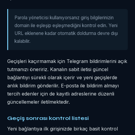
Parola yöneticisi kullanıyorsanız giriş bilgilerinizin
domain ile eşleşip eşleşmediğini kontrol edin. Yeni
URL eklenene kadar otomatik doldurma devre dışı
kalabilir.
Geçişleri kaçırmamak için Telegram bildirimlerini açık
tutmanızı öneririz. Kanalın sabit iletisi güncel
bağlantıyı sürekli olarak içerir ve yeni geçişlerde
anlık bildirim gönderilir. E-posta ile bildirim almayı
tercih edenler için de kayıtlı adreslerine düzenli
güncellemeler iletilmektedir.
Geçiş sonrası kontrol listesi
Yeni bağlantıya ilk girişinizde birkaç basit kontrol