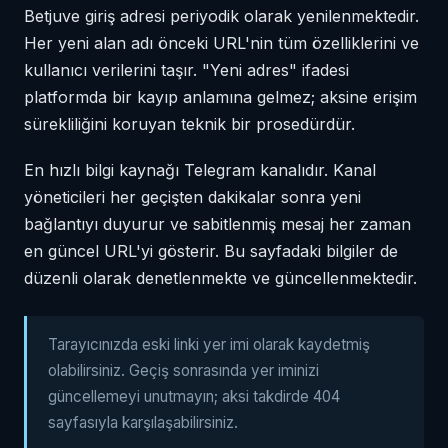
Betjuve giriş adresi periyodik olarak yenilenmektedir.
Her yeni alan adı önceki URL'nin tüm özelliklerini ve
kullanıcı verilerini taşır. "Yeni adres" ifadesi
platformda bir kayıp anlamına gelmez; aksine erişim
sürekliliğini koruyan teknik bir prosedürdür.
En hızlı bilgi kaynağı Telegram kanalıdır. Kanal
yöneticileri her geçişten dakikalar sonra yeni
bağlantıyı duyurur ve sabitlenmiş mesaj her zaman
en güncel URL'yi gösterir. Bu sayfadaki bilgiler de
düzenli olarak denetlenmekte ve güncellenmektedir.
Tarayıcınızda eski linki yer imi olarak kaydetmiş
olabilirsiniz. Geçiş sonrasında yer iminizi
güncellemeyi unutmayın; aksi takdirde 404
sayfasıyla karşılaşabilirsiniz.