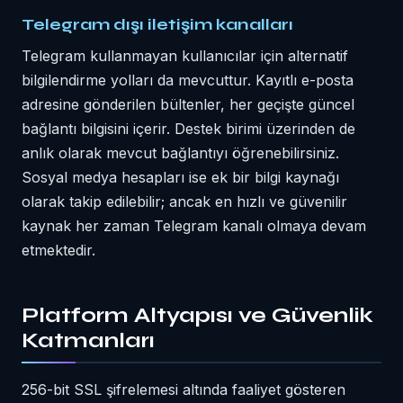
Telegram dışı iletişim kanalları
Telegram kullanmayan kullanıcılar için alternatif
bilgilendirme yolları da mevcuttur. Kayıtlı e-posta
adresine gönderilen bültenler, her geçişte güncel
bağlantı bilgisini içerir. Destek birimi üzerinden de
anlık olarak mevcut bağlantıyı öğrenebilirsiniz.
Sosyal medya hesapları ise ek bir bilgi kaynağı
olarak takip edilebilir; ancak en hızlı ve güvenilir
kaynak her zaman Telegram kanalı olmaya devam
etmektedir.
Platform Altyapısı ve Güvenlik
Katmanları
256-bit SSL şifrelemesi altında faaliyet gösteren