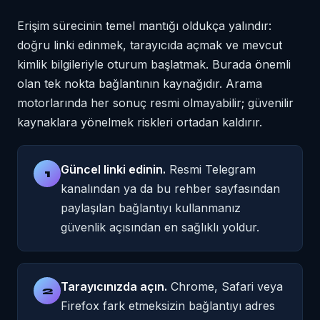
Erişim sürecinin temel mantığı oldukça yalındır:
doğru linki edinmek, tarayıcıda açmak ve mevcut
kimlik bilgileriyle oturum başlatmak. Burada önemli
olan tek nokta bağlantının kaynağıdır. Arama
motorlarında her sonuç resmi olmayabilir; güvenilir
kaynaklara yönelmek riskleri ortadan kaldırır.
Güncel linki edinin.
Resmi Telegram
1
kanalından ya da bu rehber sayfasından
paylaşılan bağlantıyı kullanmanız
güvenlik açısından en sağlıklı yoldur.
Tarayıcınızda açın.
Chrome, Safari veya
2
Firefox fark etmeksizin bağlantıyı adres