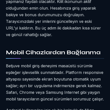
yapmanız faydalı olacaktır. Kilit ikonunun aktif
olduğundan emin olun. Hesabınıza giriş yaparak
bakiye ve bonus durumunuzu doğrulayın.
Tarayıcınızdaki yer imlerini güncelleyin ve eski
URL'yi kaldırın. Bu üç adım iki dakikadan kısa sürer
ve gönül rahatlığı sağlar.
Mobil Cihazlardan Bağlanma
Betjuve mobil giriş deneyimi masaüstü sürümle
eşdeğer işlevsellik sunmaktadır. Platform responsive
altyapısı sayesinde ekran boyutuna otomatik uyum
sağlar; ayrı bir uygulama indirmenize gerek kalmaz.
Safari, Chrome veya Samsung Internet gibi yaygın
mobil tarayıcıların güncel sürümleri sorunsuz çalışır.