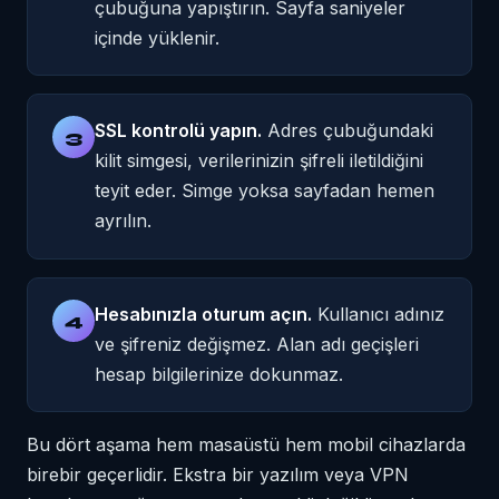
çubuğuna yapıştırın. Sayfa saniyeler
içinde yüklenir.
SSL kontrolü yapın.
Adres çubuğundaki
3
kilit simgesi, verilerinizin şifreli iletildiğini
teyit eder. Simge yoksa sayfadan hemen
ayrılın.
Hesabınızla oturum açın.
Kullanıcı adınız
4
ve şifreniz değişmez. Alan adı geçişleri
hesap bilgilerinize dokunmaz.
Bu dört aşama hem masaüstü hem mobil cihazlarda
birebir geçerlidir. Ekstra bir yazılım veya VPN