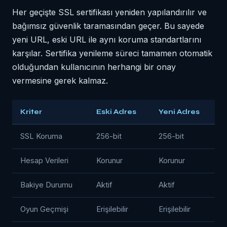
Her geçişte SSL sertifikası yeniden yapılandırılır ve
bağımsız güvenlik taramasından geçer. Bu sayede
yeni URL, eski URL ile aynı koruma standartlarını
karşılar. Sertifika yenileme süreci tamamen otomatik
olduğundan kullanıcının herhangi bir onay
vermesine gerek kalmaz.
Kriter
Eski Adres
Yeni Adres
SSL Koruma
256-bit
256-bit
Hesap Verileri
Korunur
Korunur
Bakiye Durumu
Aktif
Aktif
Oyun Geçmişi
Erişilebilir
Erişilebilir