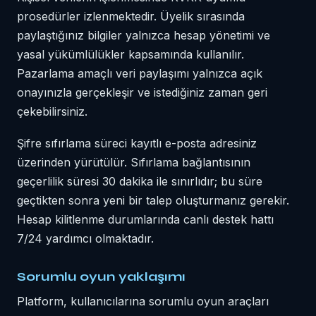
prosedürler izlenmektedir. Üyelik sırasında
paylaştığınız bilgiler yalnızca hesap yönetimi ve
yasal yükümlülükler kapsamında kullanılır.
Pazarlama amaçlı veri paylaşımı yalnızca açık
onayınızla gerçekleşir ve istediğiniz zaman geri
çekebilirsiniz.
Şifre sıfırlama süreci kayıtlı e-posta adresiniz
üzerinden yürütülür. Sıfırlama bağlantısının
geçerlilik süresi 30 dakika ile sınırlıdır; bu süre
geçtikten sonra yeni bir talep oluşturmanız gerekir.
Hesap kilitlenme durumlarında canlı destek hattı
7/24 yardımcı olmaktadır.
Sorumlu oyun yaklaşımı
Platform, kullanıcılarına sorumlu oyun araçları