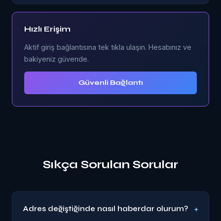
Hızlı Erişim
Aktif giriş bağlantısına tek tıkla ulaşın. Hesabınız ve
bakiyeniz güvende.
Güvenli Bağlantı
Sıkça Sorulan Sorular
Adres değiştiğinde nasıl haberdar olurum?