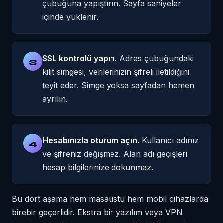
çubuğuna yapıştırın. Sayfa saniyeler
içinde yüklenir.
SSL kontrolü yapın.
Adres çubuğundaki
3
kilit simgesi, verilerinizin şifreli iletildiğini
teyit eder. Simge yoksa sayfadan hemen
ayrılın.
Hesabınızla oturum açın.
Kullanıcı adınız
4
ve şifreniz değişmez. Alan adı geçişleri
hesap bilgilerinize dokunmaz.
Bu dört aşama hem masaüstü hem mobil cihazlarda
birebir geçerlidir. Ekstra bir yazılım veya VPN