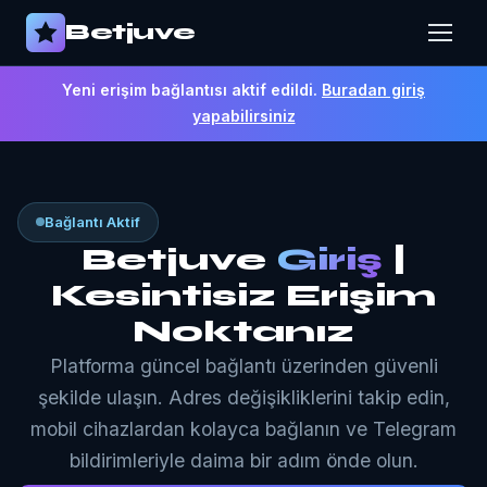
Betjuve
Yeni erişim bağlantısı aktif edildi.
Buradan giriş
yapabilirsiniz
Bağlantı Aktif
Betjuve
Giriş
|
Kesintisiz Erişim
Noktanız
Platforma güncel bağlantı üzerinden güvenli
şekilde ulaşın. Adres değişikliklerini takip edin,
mobil cihazlardan kolayca bağlanın ve Telegram
bildirimleriyle daima bir adım önde olun.