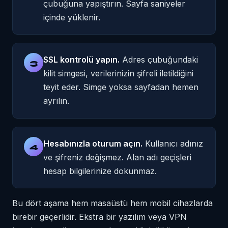
çubuğuna yapıştırın. Sayfa saniyeler
içinde yüklenir.
SSL kontrolü yapın.
Adres çubuğundaki
3
kilit simgesi, verilerinizin şifreli iletildiğini
teyit eder. Simge yoksa sayfadan hemen
ayrılın.
Hesabınızla oturum açın.
Kullanıcı adınız
4
ve şifreniz değişmez. Alan adı geçişleri
hesap bilgilerinize dokunmaz.
Bu dört aşama hem masaüstü hem mobil cihazlarda
birebir geçerlidir. Ekstra bir yazılım veya VPN