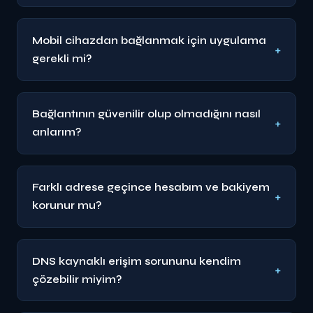
Telegram kanalını takip ederek anlık bildirimlerle yeni
bağlantı bilgisine ulaşabilirsiniz. Kanalda sabitlenen
Mobil cihazdan bağlanmak için uygulama
mesaj daima en güncel linki gösterir.
gerekli mi?
Hayır, platform mobil tarayıcı üzerinden tam işlevli
çalışmaktadır. Android kullanıcıları ana ekrana kısayol
Bağlantının güvenilir olup olmadığını nasıl
ekleyerek uygulama benzeri deneyim elde edebilir.
anlarım?
SSL kilit simgesinin tarayıcınızda aktif olduğunu
kontrol edin ve URL yapısının resmi formatla
Farklı adrese geçince hesabım ve bakiyem
uyuştuğunu doğrulayın. Güvenilir linklere yalnızca
korunur mu?
resmi kanal veya bu rehber üzerinden ulaşmanız
önerilir.
Değişiklik yalnızca domain seviyesinde gerçekleşir.
Hesap bilgileriniz, bakiyeniz ve geçmiş işlemleriniz
DNS kaynaklı erişim sorununu kendim
aynen korunur. Mevcut kullanıcı adı ve şifrenizle
çözebilir miyim?
oturum açmanız yeterlidir.
Evet, cihazınızın DNS ayarlarını 1.1.1.1 veya 8.8.8.8 gibi