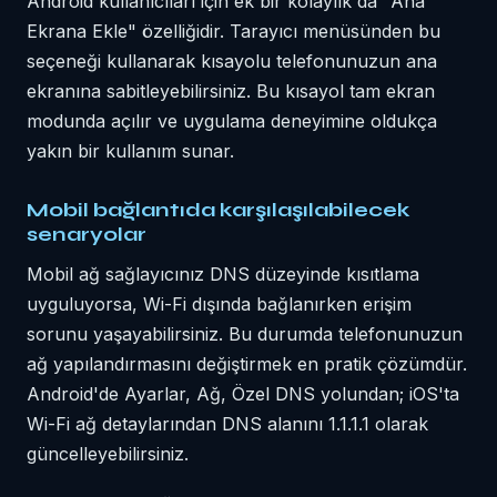
Android kullanıcıları için ek bir kolaylık da "Ana
Ekrana Ekle" özelliğidir. Tarayıcı menüsünden bu
seçeneği kullanarak kısayolu telefonunuzun ana
ekranına sabitleyebilirsiniz. Bu kısayol tam ekran
modunda açılır ve uygulama deneyimine oldukça
yakın bir kullanım sunar.
Mobil bağlantıda karşılaşılabilecek
senaryolar
Mobil ağ sağlayıcınız DNS düzeyinde kısıtlama
uyguluyorsa, Wi-Fi dışında bağlanırken erişim
sorunu yaşayabilirsiniz. Bu durumda telefonunuzun
ağ yapılandırmasını değiştirmek en pratik çözümdür.
Android'de Ayarlar, Ağ, Özel DNS yolundan; iOS'ta
Wi-Fi ağ detaylarından DNS alanını 1.1.1.1 olarak
güncelleyebilirsiniz.