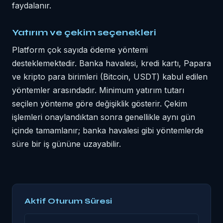
faydalanır.
Yatırım ve çekim seçenekleri
Platform çok sayıda ödeme yöntemi
desteklemektedir. Banka havalesi, kredi kartı, Papara
ve kripto para birimleri (Bitcoin, USDT) kabul edilen
yöntemler arasındadır. Minimum yatırım tutarı
seçilen yönteme göre değişiklik gösterir. Çekim
işlemleri onaylandıktan sonra genellikle aynı gün
içinde tamamlanır; banka havalesi gibi yöntemlerde
süre bir iş gününe uzayabilir.
Aktif Oturum Süresi