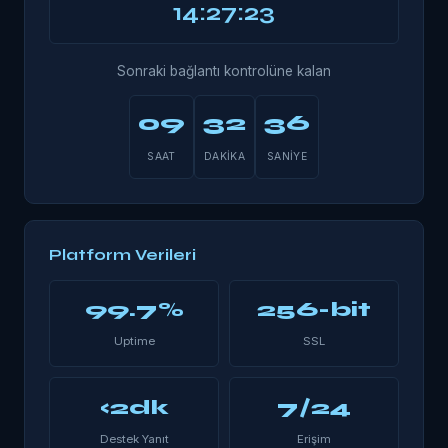
14:27:24
Sonraki bağlantı kontrolüne kalan
09
32
35
SAAT
DAKIKA
SANIYE
Platform Verileri
99.7%
256-bit
Uptime
SSL
<2dk
7/24
Destek Yanıt
Erişim