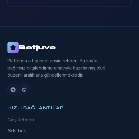
Betjuve
Platforma ait güncel erişim rehberi. Bu sayfa
bağımsız bilgilendirme amacıyla hazırlanmış olup
düzenli aralıklarla güncellenmektedir.
HIZLI BAĞLANTILAR
Giriş Rehberi
Aktif Link