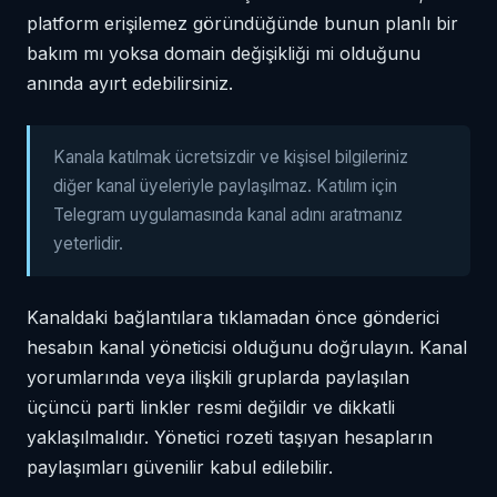
platform erişilemez göründüğünde bunun planlı bir
bakım mı yoksa domain değişikliği mi olduğunu
anında ayırt edebilirsiniz.
Kanala katılmak ücretsizdir ve kişisel bilgileriniz
diğer kanal üyeleriyle paylaşılmaz. Katılım için
Telegram uygulamasında kanal adını aratmanız
yeterlidir.
Kanaldaki bağlantılara tıklamadan önce gönderici
hesabın kanal yöneticisi olduğunu doğrulayın. Kanal
yorumlarında veya ilişkili gruplarda paylaşılan
üçüncü parti linkler resmi değildir ve dikkatli
yaklaşılmalıdır. Yönetici rozeti taşıyan hesapların
paylaşımları güvenilir kabul edilebilir.