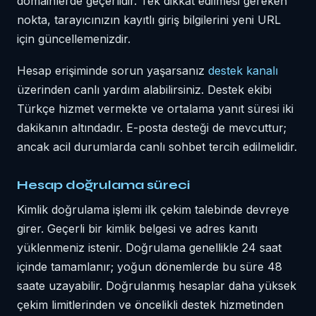
domainlerde geçerlidir. Tek dikkat edilmesi gereken
nokta, tarayıcınızın kayıtlı giriş bilgilerini yeni URL
için güncellemenizdir.
Hesap erişiminde sorun yaşarsanız
destek kanalı
üzerinden canlı yardım alabilirsiniz. Destek ekibi
Türkçe hizmet vermekte ve ortalama yanıt süresi iki
dakikanın altındadır. E-posta desteği de mevcuttur;
ancak acil durumlarda canlı sohbet tercih edilmelidir.
Hesap doğrulama süreci
Kimlik doğrulama işlemi ilk çekim talebinde devreye
girer. Geçerli bir kimlik belgesi ve adres kanıtı
yüklenmeniz istenir. Doğrulama genellikle 24 saat
içinde tamamlanır; yoğun dönemlerde bu süre 48
saate uzayabilir. Doğrulanmış hesaplar daha yüksek
çekim limitlerinden ve öncelikli destek hizmetinden