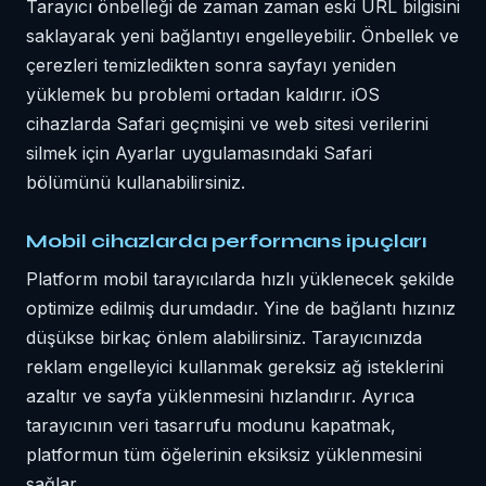
Tarayıcı önbelleği de zaman zaman eski URL bilgisini
saklayarak yeni bağlantıyı engelleyebilir. Önbellek ve
çerezleri temizledikten sonra sayfayı yeniden
yüklemek bu problemi ortadan kaldırır. iOS
cihazlarda Safari geçmişini ve web sitesi verilerini
silmek için Ayarlar uygulamasındaki Safari
bölümünü kullanabilirsiniz.
Mobil cihazlarda performans ipuçları
Platform mobil tarayıcılarda hızlı yüklenecek şekilde
optimize edilmiş durumdadır. Yine de bağlantı hızınız
düşükse birkaç önlem alabilirsiniz. Tarayıcınızda
reklam engelleyici kullanmak gereksiz ağ isteklerini
azaltır ve sayfa yüklenmesini hızlandırır. Ayrıca
tarayıcının veri tasarrufu modunu kapatmak,
platformun tüm öğelerinin eksiksiz yüklenmesini
sağlar.