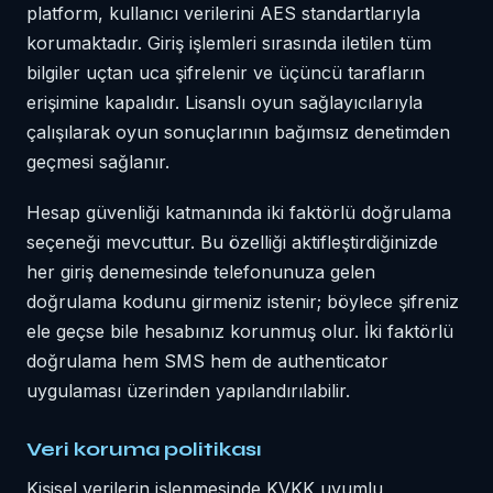
platform, kullanıcı verilerini AES standartlarıyla
korumaktadır. Giriş işlemleri sırasında iletilen tüm
bilgiler uçtan uca şifrelenir ve üçüncü tarafların
erişimine kapalıdır. Lisanslı oyun sağlayıcılarıyla
çalışılarak oyun sonuçlarının bağımsız denetimden
geçmesi sağlanır.
Hesap güvenliği katmanında iki faktörlü doğrulama
seçeneği mevcuttur. Bu özelliği aktifleştirdiğinizde
her giriş denemesinde telefonunuza gelen
doğrulama kodunu girmeniz istenir; böylece şifreniz
ele geçse bile hesabınız korunmuş olur. İki faktörlü
doğrulama hem SMS hem de authenticator
uygulaması üzerinden yapılandırılabilir.
Veri koruma politikası
Kişisel verilerin işlenmesinde KVKK uyumlu