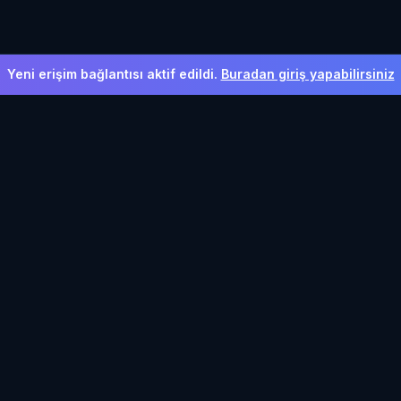
Yeni erişim bağlantısı aktif edildi.
Buradan giriş yapabilirsiniz