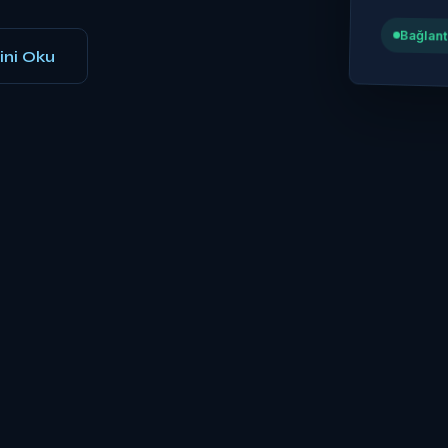
Bağlant
ini Oku