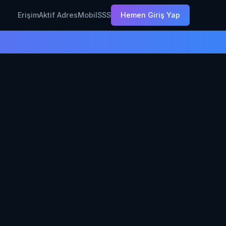
Erişim
Aktif Adres
Mobil
SSS
Hemen Giriş Yap