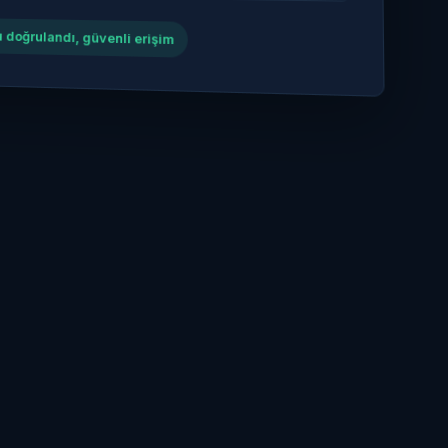
ı doğrulandı, güvenli erişim