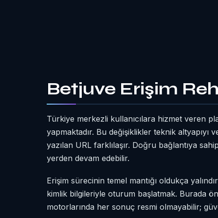
Betjuve Erişim Reh
Türkiye merkezli kullanıcılara hizmet veren pla
yapmaktadır. Bu değişiklikler teknik altyapıyı v
yazılan URL farklılaşır. Doğru bağlantıya sah
yerden devam edebilir.
Erişim sürecinin temel mantığı oldukça yalındı
kimlik bilgileriyle oturum başlatmak. Burada ö
motorlarında her sonuç resmi olmayabilir; güve