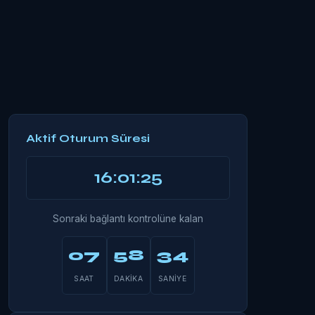
Aktif Oturum Süresi
16:01:26
Sonraki bağlantı kontrolüne kalan
07
58
33
SAAT
DAKIKA
SANIYE