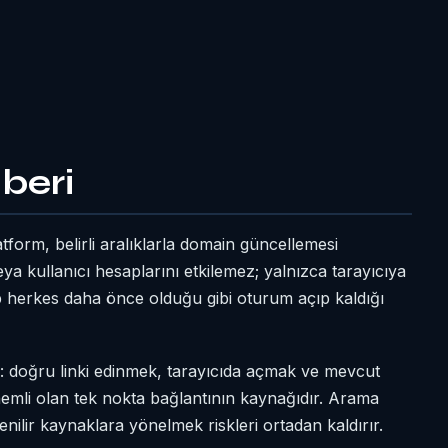
beri
tform, belirli aralıklarla domain güncellemesi
eya kullanıcı hesaplarını etkilemez; yalnızca tarayıcıya
ip herkes daha önce olduğu gibi oturum açıp kaldığı
r: doğru linki edinmek, tarayıcıda açmak ve mevcut
nemli olan tek nokta bağlantının kaynağıdır. Arama
nilir kaynaklara yönelmek riskleri ortadan kaldırır.