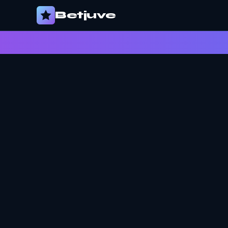
Betjuve