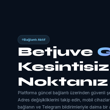
Bağlantı Aktif
Betjuve
G
Kesintisiz
Noktanız
Platforma güncel bağlantı üzerinden güvenli şe
Adres değişikliklerini takip edin, mobil cihazl
bağlanın ve Telegram bildirimleriyle daima bir