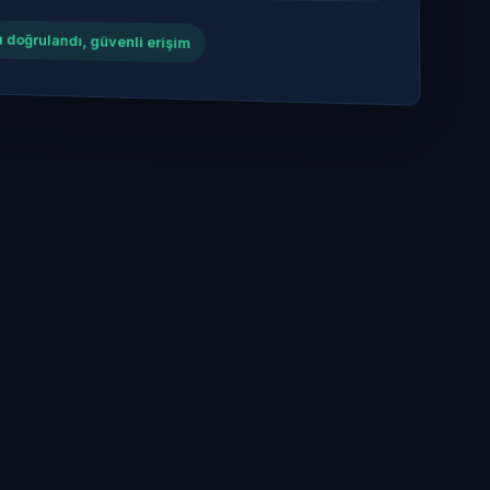
ı doğrulandı, güvenli erişim