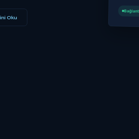
Bağlant
ini Oku