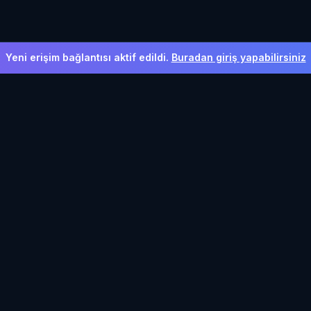
Yeni erişim bağlantısı aktif edildi.
Buradan giriş yapabilirsiniz