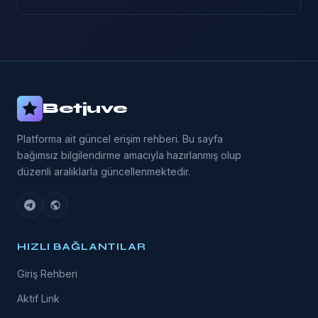
Betjuve
Platforma ait güncel erişim rehberi. Bu sayfa
bağımsız bilgilendirme amacıyla hazırlanmış olup
düzenli aralıklarla güncellenmektedir.
HIZLI BAĞLANTILAR
Giriş Rehberi
Aktif Link