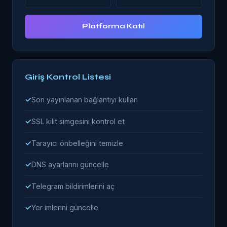
Platforma Katıl
Giriş Kontrol Listesi
Son yayınlanan bağlantıyı kullan
SSL kilit simgesini kontrol et
Tarayıcı önbelleğini temizle
DNS ayarlarını güncelle
Telegram bildirimlerini aç
Yer imlerini güncelle