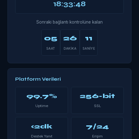
18:33:49
Sonraki bağlantı kontrolüne kalan
05
26
10
SAAT
DAKIKA
SANIYE
Platform Verileri
99.7%
256-bit
Uptime
SSL
<2dk
7/24
Destek Yanıt
Erişim