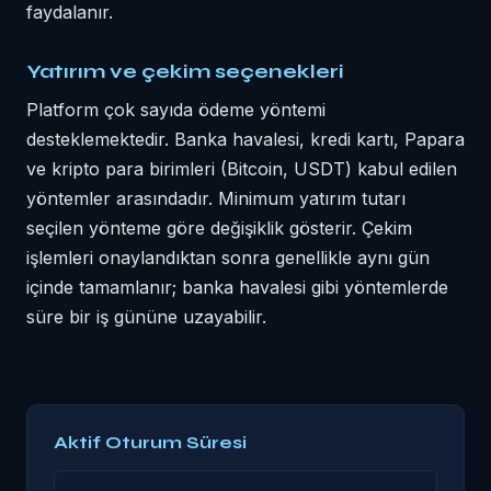
faydalanır.
Yatırım ve çekim seçenekleri
Platform çok sayıda ödeme yöntemi
desteklemektedir. Banka havalesi, kredi kartı, Papara
ve kripto para birimleri (Bitcoin, USDT) kabul edilen
yöntemler arasındadır. Minimum yatırım tutarı
seçilen yönteme göre değişiklik gösterir. Çekim
işlemleri onaylandıktan sonra genellikle aynı gün
içinde tamamlanır; banka havalesi gibi yöntemlerde
süre bir iş gününe uzayabilir.
Aktif Oturum Süresi