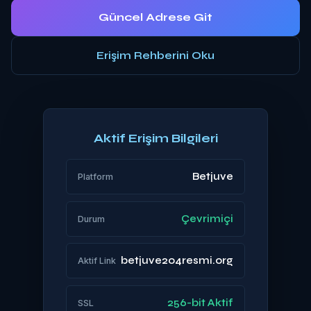
Güncel Adrese Git
Erişim Rehberini Oku
Aktif Erişim Bilgileri
Betjuve
Platform
Çevrimiçi
Durum
betjuve204resmi.org
Aktif Link
256-bit Aktif
SSL