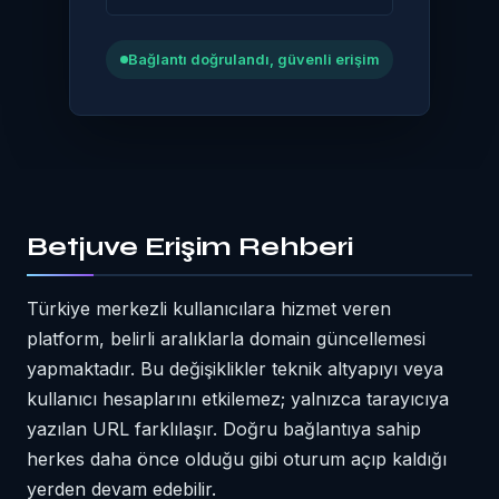
Bağlantı doğrulandı, güvenli erişim
Betjuve Erişim Rehberi
Türkiye merkezli kullanıcılara hizmet veren
platform, belirli aralıklarla domain güncellemesi
yapmaktadır. Bu değişiklikler teknik altyapıyı veya
kullanıcı hesaplarını etkilemez; yalnızca tarayıcıya
yazılan URL farklılaşır. Doğru bağlantıya sahip
herkes daha önce olduğu gibi oturum açıp kaldığı
yerden devam edebilir.