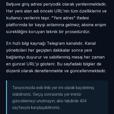
Betjuve giriş adresi periyodik olarak yenilenmektedir.
Her yeni alan adı önceki URL'nin tüm özelliklerini ve
kullanıcı verilerini taşır. "Yeni adres" ifadesi
platformda bir kayıp anlamına gelmez; aksine erişim
sürekliliğini koruyan teknik bir prosedürdür.
En hızlı bilgi kaynağı Telegram kanalıdır. Kanal
yöneticileri her geçişten dakikalar sonra yeni
bağlantıyı duyurur ve sabitlenmiş mesaj her zaman
en güncel URL'yi gösterir. Bu sayfadaki bilgiler de
düzenli olarak denetlenmekte ve güncellenmektedir.
Tarayıcınızda eski linki yer imi olarak kaydetmiş
olabilirsiniz. Geçiş sonrasında yer iminizi
güncellemeyi unutmayın; aksi takdirde 404
sayfasıyla karşılaşabilirsiniz.