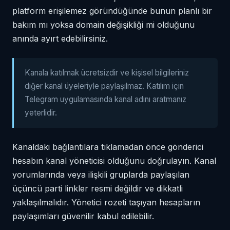
platform erişilemez göründüğünde bunun planlı bir
bakım mı yoksa domain değişikliği mi olduğunu
anında ayırt edebilirsiniz.
Kanala katılmak ücretsizdir ve kişisel bilgileriniz
diğer kanal üyeleriyle paylaşılmaz. Katılım için
Telegram uygulamasında kanal adını aratmanız
yeterlidir.
Kanaldaki bağlantılara tıklamadan önce gönderici
hesabın kanal yöneticisi olduğunu doğrulayın. Kanal
yorumlarında veya ilişkili gruplarda paylaşılan
üçüncü parti linkler resmi değildir ve dikkatli
yaklaşılmalıdır. Yönetici rozeti taşıyan hesapların
paylaşımları güvenilir kabul edilebilir.