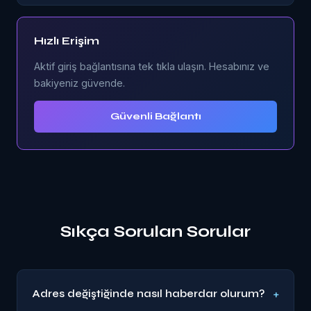
Hızlı Erişim
Aktif giriş bağlantısına tek tıkla ulaşın. Hesabınız ve
bakiyeniz güvende.
Güvenli Bağlantı
Sıkça Sorulan Sorular
Adres değiştiğinde nasıl haberdar olurum?