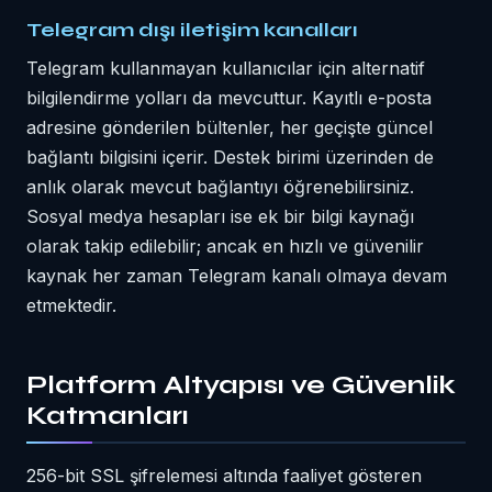
Telegram dışı iletişim kanalları
Telegram kullanmayan kullanıcılar için alternatif
bilgilendirme yolları da mevcuttur. Kayıtlı e-posta
adresine gönderilen bültenler, her geçişte güncel
bağlantı bilgisini içerir. Destek birimi üzerinden de
anlık olarak mevcut bağlantıyı öğrenebilirsiniz.
Sosyal medya hesapları ise ek bir bilgi kaynağı
olarak takip edilebilir; ancak en hızlı ve güvenilir
kaynak her zaman Telegram kanalı olmaya devam
etmektedir.
Platform Altyapısı ve Güvenlik
Katmanları
256-bit SSL şifrelemesi altında faaliyet gösteren