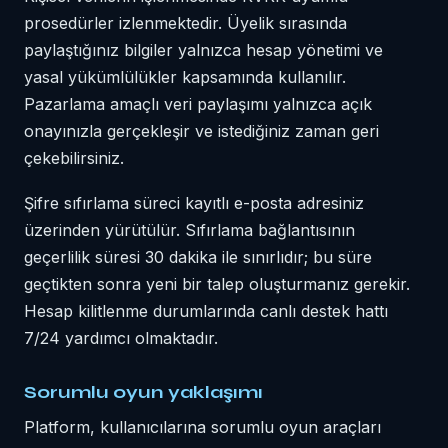
prosedürler izlenmektedir. Üyelik sırasında
paylaştığınız bilgiler yalnızca hesap yönetimi ve
yasal yükümlülükler kapsamında kullanılır.
Pazarlama amaçlı veri paylaşımı yalnızca açık
onayınızla gerçekleşir ve istediğiniz zaman geri
çekebilirsiniz.
Şifre sıfırlama süreci kayıtlı e-posta adresiniz
üzerinden yürütülür. Sıfırlama bağlantısının
geçerlilik süresi 30 dakika ile sınırlıdır; bu süre
geçtikten sonra yeni bir talep oluşturmanız gerekir.
Hesap kilitlenme durumlarında canlı destek hattı
7/24 yardımcı olmaktadır.
Sorumlu oyun yaklaşımı
Platform, kullanıcılarına sorumlu oyun araçları