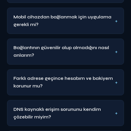
Telegram kanalını takip ederek anlık bildirimlerle yeni
bağlantı bilgisine ulaşabilirsiniz. Kanalda sabitlenen
Mobil cihazdan bağlanmak için uygulama
mesaj daima en güncel linki gösterir.
gerekli mi?
Hayır, platform mobil tarayıcı üzerinden tam işlevli
çalışmaktadır. Android kullanıcıları ana ekrana kısayol
Bağlantının güvenilir olup olmadığını nasıl
ekleyerek uygulama benzeri deneyim elde edebilir.
anlarım?
SSL kilit simgesinin tarayıcınızda aktif olduğunu
kontrol edin ve URL yapısının resmi formatla
Farklı adrese geçince hesabım ve bakiyem
uyuştuğunu doğrulayın. Güvenilir linklere yalnızca
korunur mu?
resmi kanal veya bu rehber üzerinden ulaşmanız
önerilir.
Değişiklik yalnızca domain seviyesinde gerçekleşir.
Hesap bilgileriniz, bakiyeniz ve geçmiş işlemleriniz
DNS kaynaklı erişim sorununu kendim
aynen korunur. Mevcut kullanıcı adı ve şifrenizle
çözebilir miyim?
oturum açmanız yeterlidir.
Evet, cihazınızın DNS ayarlarını 1.1.1.1 veya 8.8.8.8 gibi