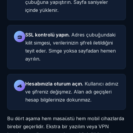
çubuğuna yapıştırın. Sayfa saniyeler
içinde yüklenir.
SSL kontrolü yapın.
Adres çubuğundaki
3
kilit simgesi, verilerinizin şifreli iletildiğini
teyit eder. Simge yoksa sayfadan hemen
ayrılın.
Hesabınızla oturum açın.
Kullanıcı adınız
4
ve şifreniz değişmez. Alan adı geçişleri
hesap bilgilerinize dokunmaz.
Bu dört aşama hem masaüstü hem mobil cihazlarda
birebir geçerlidir. Ekstra bir yazılım veya VPN