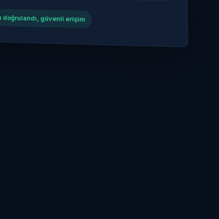
ı doğrulandı, güvenli erişim