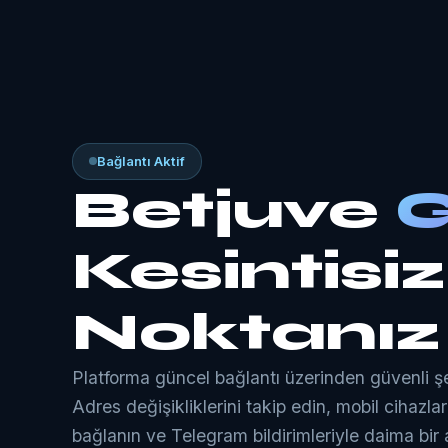
Bağlantı Aktif
Betjuve
G
Kesintisiz
Noktanız
Platforma güncel bağlantı üzerinden güvenli şe
Adres değişikliklerini takip edin, mobil cihazl
bağlanın ve Telegram bildirimleriyle daima bir