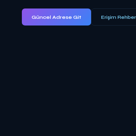
Güncel Adrese Git
Erişim Rehber