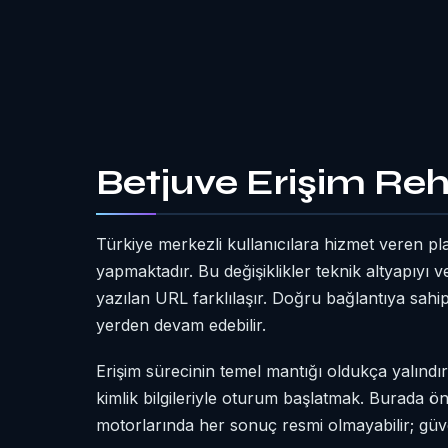
Betjuve Erişim Reh
Türkiye merkezli kullanıcılara hizmet veren pla
yapmaktadır. Bu değişiklikler teknik altyapıyı v
yazılan URL farklılaşır. Doğru bağlantıya sah
yerden devam edebilir.
Erişim sürecinin temel mantığı oldukça yalındı
kimlik bilgileriyle oturum başlatmak. Burada ö
motorlarında her sonuç resmi olmayabilir; güve