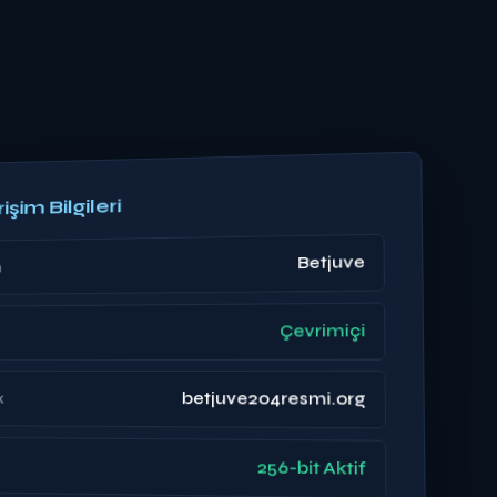
rişim Bilgileri
Betjuve
m
Çevrimiçi
betjuve204resmi.org
k
256-bit Aktif