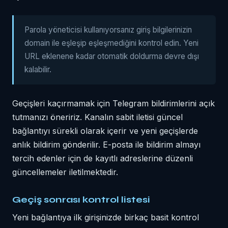
Parola yöneticisi kullanıyorsanız giriş bilgilerinizin
domain ile eşleşip eşleşmediğini kontrol edin. Yeni
URL eklenene kadar otomatik doldurma devre dışı
kalabilir.
Geçişleri kaçırmamak için Telegram bildirimlerini açık
tutmanızı öneririz. Kanalın sabit iletisi güncel
bağlantıyı sürekli olarak içerir ve yeni geçişlerde
anlık bildirim gönderilir. E-posta ile bildirim almayı
tercih edenler için de kayıtlı adreslerine düzenli
güncellemeler iletilmektedir.
Geçiş sonrası kontrol listesi
Yeni bağlantıya ilk girişinizde birkaç basit kontrol