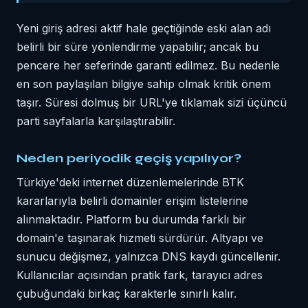
Yeni giriş adresi aktif hale geçtiğinde eski alan adı
belirli bir süre yönlendirme yapabilir; ancak bu
pencere her seferinde garanti edilmez. Bu nedenle
en son paylaşılan bilgiye sahip olmak kritik önem
taşır. Süresi dolmuş bir URL'ye tıklamak sizi üçüncü
parti sayfalarla karşılaştırabilir.
Neden periyodik geçiş yapılıyor?
Türkiye'deki internet düzenlemelerinde BTK
kararlarıyla belirli domainler erişim listelerine
alınmaktadır. Platform bu durumda farklı bir
domain'e taşınarak hizmeti sürdürür. Altyapı ve
sunucu değişmez, yalnızca DNS kaydı güncellenir.
Kullanıcılar açısından pratik fark, tarayıcı adres
çubuğundaki birkaç karakterle sınırlı kalır.