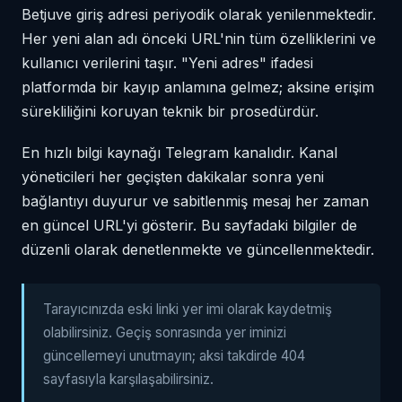
Betjuve giriş adresi periyodik olarak yenilenmektedir.
Her yeni alan adı önceki URL'nin tüm özelliklerini ve
kullanıcı verilerini taşır. "Yeni adres" ifadesi
platformda bir kayıp anlamına gelmez; aksine erişim
sürekliliğini koruyan teknik bir prosedürdür.
En hızlı bilgi kaynağı Telegram kanalıdır. Kanal
yöneticileri her geçişten dakikalar sonra yeni
bağlantıyı duyurur ve sabitlenmiş mesaj her zaman
en güncel URL'yi gösterir. Bu sayfadaki bilgiler de
düzenli olarak denetlenmekte ve güncellenmektedir.
Tarayıcınızda eski linki yer imi olarak kaydetmiş
olabilirsiniz. Geçiş sonrasında yer iminizi
güncellemeyi unutmayın; aksi takdirde 404
sayfasıyla karşılaşabilirsiniz.