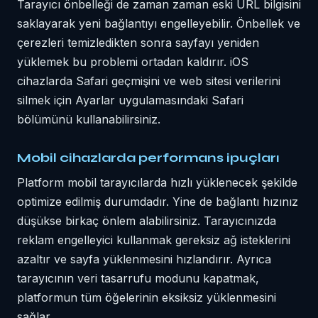
Tarayıcı önbelleği de zaman zaman eski URL bilgisini
saklayarak yeni bağlantıyı engelleyebilir. Önbellek ve
çerezleri temizledikten sonra sayfayı yeniden
yüklemek bu problemi ortadan kaldırır. iOS
cihazlarda Safari geçmişini ve web sitesi verilerini
silmek için Ayarlar uygulamasındaki Safari
bölümünü kullanabilirsiniz.
Mobil cihazlarda performans ipuçları
Platform mobil tarayıcılarda hızlı yüklenecek şekilde
optimize edilmiş durumdadır. Yine de bağlantı hızınız
düşükse birkaç önlem alabilirsiniz. Tarayıcınızda
reklam engelleyici kullanmak gereksiz ağ isteklerini
azaltır ve sayfa yüklenmesini hızlandırır. Ayrıca
tarayıcının veri tasarrufu modunu kapatmak,
platformun tüm öğelerinin eksiksiz yüklenmesini
sağlar.