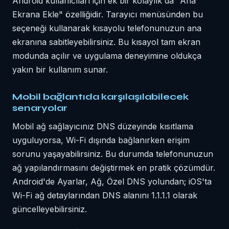
Android kullanıcıları için ek bir kolaylık da "Ana
Ekrana Ekle" özelliğidir. Tarayıcı menüsünden bu
seçeneği kullanarak kısayolu telefonunuzun ana
ekranına sabitleyebilirsiniz. Bu kısayol tam ekran
modunda açılır ve uygulama deneyimine oldukça
yakın bir kullanım sunar.
Mobil bağlantıda karşılaşılabilecek
senaryolar
Mobil ağ sağlayıcınız DNS düzeyinde kısıtlama
uyguluyorsa, Wi-Fi dışında bağlanırken erişim
sorunu yaşayabilirsiniz. Bu durumda telefonunuzun
ağ yapılandırmasını değiştirmek en pratik çözümdür.
Android'de Ayarlar, Ağ, Özel DNS yolundan; iOS'ta
Wi-Fi ağ detaylarından DNS alanını 1.1.1.1 olarak
güncelleyebilirsiniz.