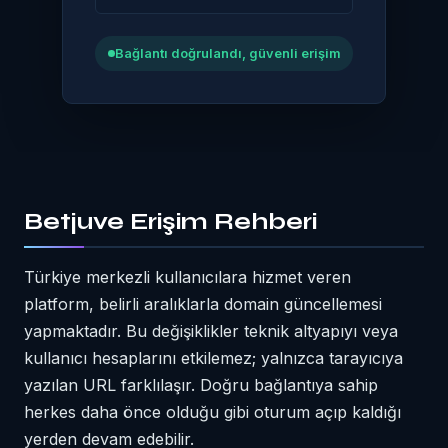
Bağlantı doğrulandı, güvenli erişim
Betjuve Erişim Rehberi
Türkiye merkezli kullanıcılara hizmet veren
platform, belirli aralıklarla domain güncellemesi
yapmaktadır. Bu değişiklikler teknik altyapıyı veya
kullanıcı hesaplarını etkilemez; yalnızca tarayıcıya
yazılan URL farklılaşır. Doğru bağlantıya sahip
herkes daha önce olduğu gibi oturum açıp kaldığı
yerden devam edebilir.