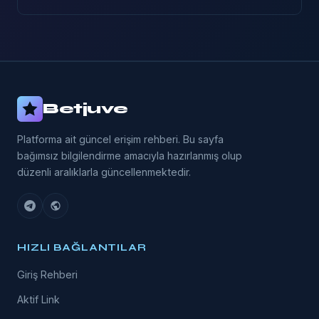
Betjuve
Platforma ait güncel erişim rehberi. Bu sayfa
bağımsız bilgilendirme amacıyla hazırlanmış olup
düzenli aralıklarla güncellenmektedir.
HIZLI BAĞLANTILAR
Giriş Rehberi
Aktif Link