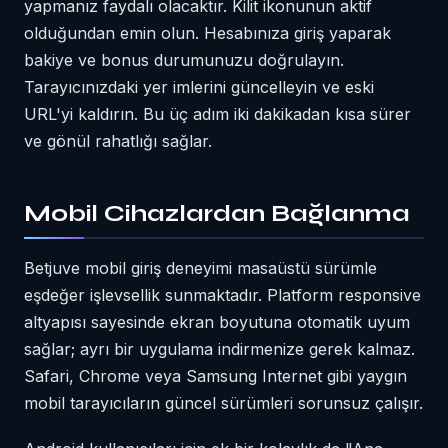
yapmanız faydalı olacaktır. Kilit ikonunun aktif
olduğundan emin olun. Hesabınıza giriş yaparak
bakiye ve bonus durumunuzu doğrulayın.
Tarayıcınızdaki yer imlerini güncelleyin ve eski
URL'yi kaldırın. Bu üç adım iki dakikadan kısa sürer
ve gönül rahatlığı sağlar.
Mobil Cihazlardan Bağlanma
Betjuve mobil giriş deneyimi masaüstü sürümle
eşdeğer işlevsellik sunmaktadır. Platform responsive
altyapısı sayesinde ekran boyutuna otomatik uyum
sağlar; ayrı bir uygulama indirmenize gerek kalmaz.
Safari, Chrome veya Samsung Internet gibi yaygın
mobil tarayıcıların güncel sürümleri sorunsuz çalışır.