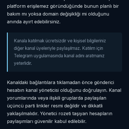
platform erişilemez göründüğünde bunun planlı bir
bakım mı yoksa domain değişikliği mi olduğunu
anında ayırt edebilirsiniz.
Kanala katılmak ücretsizdir ve kişisel bilgileriniz
diğer kanal üyeleriyle paylaşılmaz. Katılım için
Telegram uygulamasında kanal adını aratmanız
yeterlidir.
Kanaldaki bağlantılara tıklamadan önce gönderici
hesabın kanal yöneticisi olduğunu doğrulayın. Kanal
yorumlarında veya ilişkili gruplarda paylaşılan
üçüncü parti linkler resmi değildir ve dikkatli
yaklaşılmalıdır. Yönetici rozeti taşıyan hesapların
paylaşımları güvenilir kabul edilebilir.