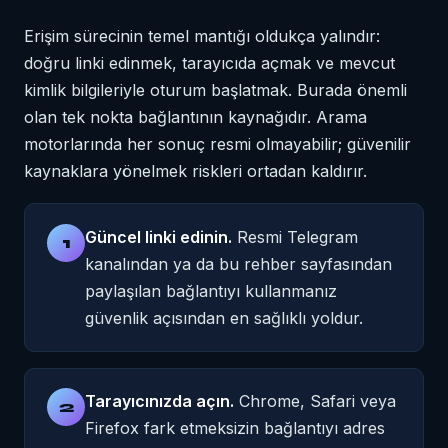
Erişim sürecinin temel mantığı oldukça yalındır:
doğru linki edinmek, tarayıcıda açmak ve mevcut
kimlik bilgileriyle oturum başlatmak. Burada önemli
olan tek nokta bağlantının kaynağıdır. Arama
motorlarında her sonuç resmi olmayabilir; güvenilir
kaynaklara yönelmek riskleri ortadan kaldırır.
Güncel linki edinin.
Resmi Telegram
1
kanalından ya da bu rehber sayfasından
paylaşılan bağlantıyı kullanmanız
güvenlik açısından en sağlıklı yoldur.
Tarayıcınızda açın.
Chrome, Safari veya
2
Firefox fark etmeksizin bağlantıyı adres